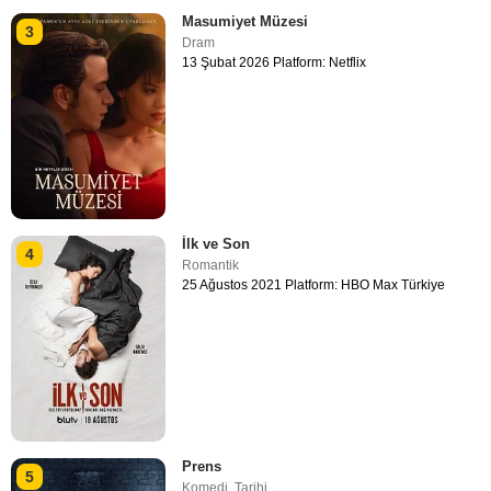
Masumiyet Müzesi
3
Dram
13 Şubat 2026 Platform: Netflix
İlk ve Son
4
Romantik
25 Ağustos 2021 Platform: HBO Max Türkiye
Prens
5
Komedi
,
Tarihi