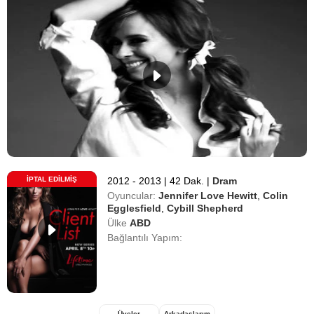
İPTAL EDILMIŞ
2012 - 2013
|
42 Dak.
|
Dram
Oyuncular:
Jennifer Love Hewitt
,
Colin
Egglesfield
,
Cybill Shepherd
Ülke
ABD
Bağlantılı Yapım:
Üyeler
Arkadaşlarım