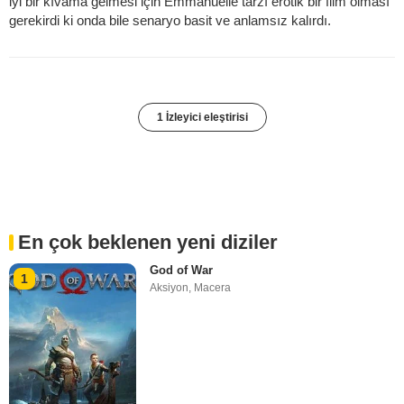
iyi bir kıvama gelmesi için Emmanuelle tarzı erotik bir film olması
gerekirdi ki onda bile senaryo basit ve anlamsız kalırdı.
1 İzleyici eleştirisi
En çok beklenen yeni diziler
God of War
1
Aksiyon
,
Macera