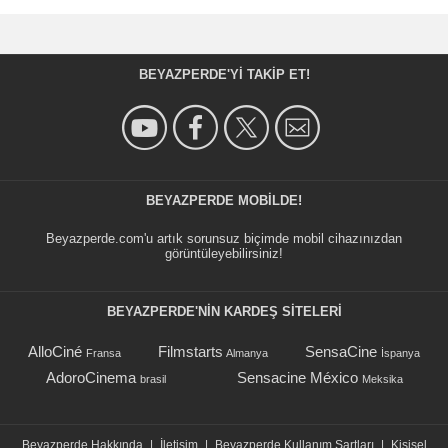
BEYAZPERDE'YI TAKIP ET!
BEYAZPERDE MOBILDE!
Beyazperde.com'u artık sorunsuz biçimde mobil cihazınızdan
görüntüleyebilirsiniz!
BEYAZPERDE'NIN KARDEŞ SİTELERİ
AlloCiné
Filmstarts
SensaCine
Fransa
Almanya
İspanya
AdoroCinema
Sensacine México
brasil
Meksika
Beyazperde Hakkında
|
İletişim
|
Beyazperde Kullanım Şartları
|
Kişisel