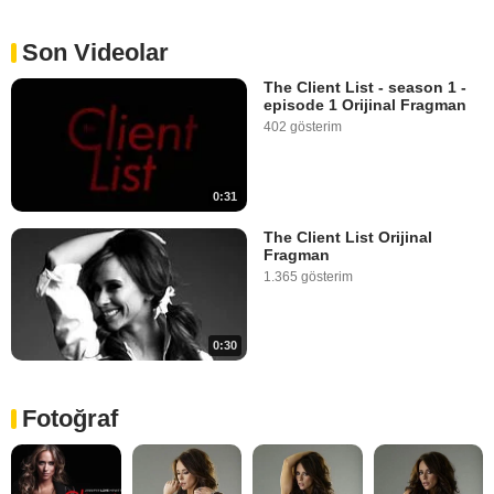
Son Videolar
The Client List - season 1 -
episode 1 Orijinal Fragman
402 gösterim
0:31
The Client List Orijinal
Fragman
1.365 gösterim
0:30
Fotoğraf