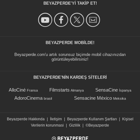
BEYAZPERDE'YI TAKIP ET!
BEYAZPERDE MOBILDE!
Beyazperde.com'u artık sorunsuz biçimde mobil cihazınızdan
görüntüleyebilirsiniz!
BEYAZPERDE'NIN KARDEŞ SİTELERİ
AlloCiné
Filmstarts
SensaCine
Fransa
Almanya
İspanya
AdoroCinema
Sensacine México
brasil
Meksika
Beyazperde Hakkında
|
İletişim
|
Beyazperde Kullanım Şartları
|
Kişisel
Verilerin korunmasi
|
Gizlilik
|
©Beyazperde