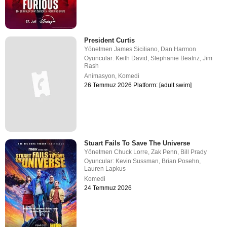
President Curtis
Yönetmen
James Siciliano
,
Dan Harmon
Oyuncular:
Keith David
,
Stephanie Beatriz
,
Jim
Rash
Animasyon
,
Komedi
26 Temmuz 2026 Platform: [adult swim]
Stuart Fails To Save The Universe
Yönetmen
Chuck Lorre
,
Zak Penn
,
Bill Prady
Oyuncular:
Kevin Sussman
,
Brian Posehn
,
Lauren Lapkus
Komedi
24 Temmuz 2026