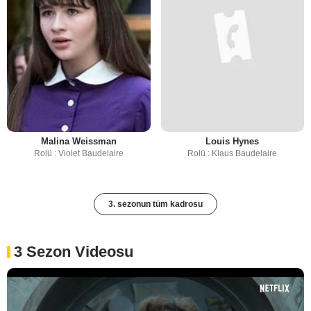
Malina Weissman
Louis Hynes
Rolü : Violet Baudelaire
Rolü : Klaus Baudelaire
3. sezonun tüm kadrosu
3 Sezon Videosu