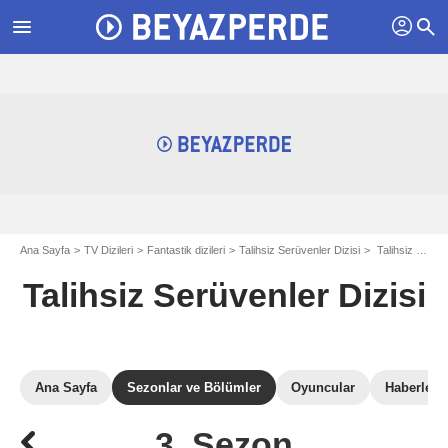
profil
menu
search
Ana Sayfa
TV Dizileri
Fantastik dizileri
Talihsiz Serüvenler Dizisi
Talihsiz Serüvenler Dizisi: Sezon 3
Talihsiz Serüvenler Dizisi
Ana Sayfa
Sezonlar ve Bölümler
Oyuncular
Haberler
3. Sezon