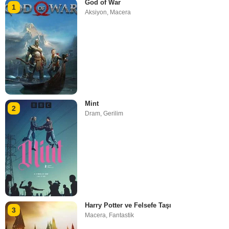
God of War
1
Aksiyon
,
Macera
Mint
2
Dram
,
Gerilim
Harry Potter ve Felsefe Taşı
3
Macera
,
Fantastik