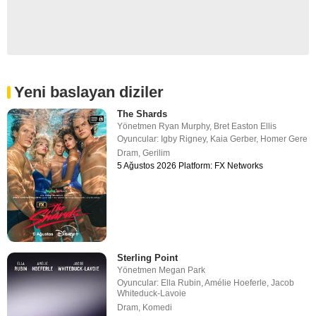
Yeni baslayan diziler
The Shards
Yönetmen
Ryan Murphy
,
Bret Easton Ellis
Oyuncular:
Igby Rigney
,
Kaia Gerber
,
Homer Gere
Dram
,
Gerilim
5 Ağustos 2026 Platform: FX Networks
Sterling Point
Yönetmen
Megan Park
Oyuncular:
Ella Rubin
,
Amélie Hoeferle
,
Jacob
Whiteduck-Lavoie
Dram
,
Komedi