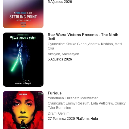
5 Ağustos 2026
Star Wars: Visions Presents - The Ninth
Jedi
Oyuncular:
Kimiko Glenn
,
Andrew Kishino
,
Masi
Oka
Aksiyon
,
Animasyon
5 Ağustos 2026
Furious
Yönetmen
Elizabeth Meriwether
Oyuncular:
Emmy Rossum
,
Lola Petticrew
,
Quincy
Tyler Bernstine
Dram
,
Gerilim
27 Temmuz 2026 Platform: Hulu