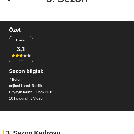
Özet
Üyeler
3,1
2 oy
Sezon bilgisi:
7 Bölüm
orijinal kanal:
Netflix
İlk yayın tarihi: 1 Ocak 2019
16 Fotoğraf
|
1 Video
3. Sezon Kadrosu