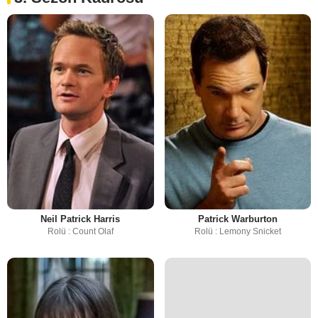
Neil Patrick Harris
Patrick Warburton
Rolü : Count Olaf
Rolü : Lemony Snicket