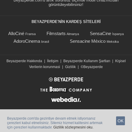
Beyazperde.com'u artık sorunsuz biçimde mobil cihazınızdan
görüntüleyebilirsiniz!
BEYAZPERDE'NIN KARDEŞ SİTELERİ
AlloCiné
Filmstarts
SensaCine
Fransa
Almanya
İspanya
AdoroCinema
Sensacine México
brasil
Meksika
Beyazperde Hakkında
|
İletişim
|
Beyazperde Kullanım Şartları
|
Kişisel
Verilerin korunmasi
|
Gizlilik
|
©Beyazperde
Beyazperde.com'da gezintiye devam etmek istiyorsanız
OK
çerezleri kabul etmelisiniz. Sitemiz hizmet kalitesini artırmak
için çerezleri kullanmaktadır.
Gizlilik sözleşmesini oku.