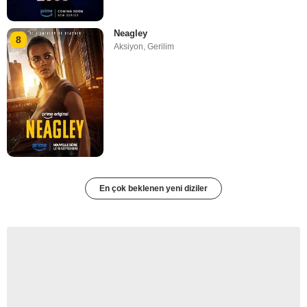
Neagley
8
Aksiyon
,
Gerilim
En çok beklenen yeni diziler