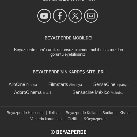
BEYAZPERDE MOBILDE!
Beyazperde.com'u artık sorunsuz biçimde mobil cihazınızdan
görüntüleyebilirsiniz!
BEYAZPERDE'NIN KARDEŞ SİTELERİ
AlloCiné
Filmstarts
SensaCine
Fransa
Almanya
İspanya
AdoroCinema
Sensacine México
brasil
Meksika
Beyazperde Hakkında
|
İletişim
|
Beyazperde Kullanım Şartları
|
Kişisel
Verilerin korunmasi
|
Gizlilik
|
©Beyazperde