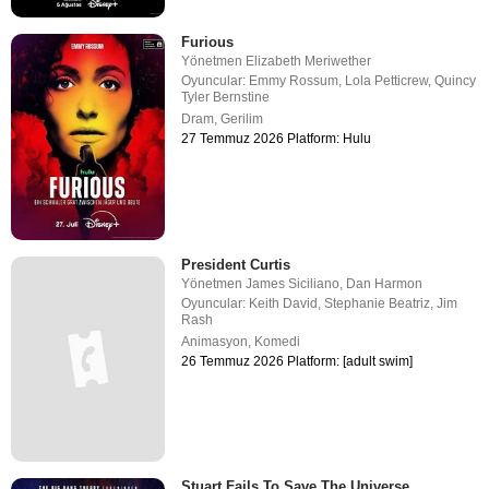
Furious
Yönetmen
Elizabeth Meriwether
Oyuncular:
Emmy Rossum
,
Lola Petticrew
,
Quincy
Tyler Bernstine
Dram
,
Gerilim
27 Temmuz 2026 Platform: Hulu
President Curtis
Yönetmen
James Siciliano
,
Dan Harmon
Oyuncular:
Keith David
,
Stephanie Beatriz
,
Jim
Rash
Animasyon
,
Komedi
26 Temmuz 2026 Platform: [adult swim]
Stuart Fails To Save The Universe