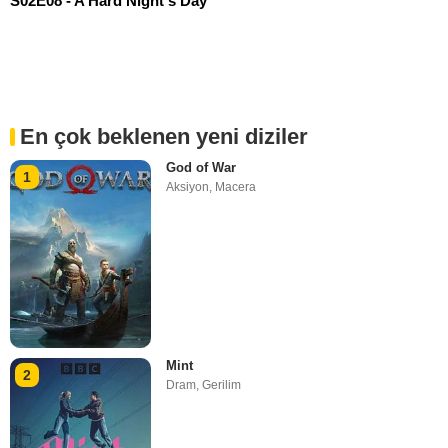
S02E08 - A Hard Night's Day
En çok beklenen yeni diziler
God of War
1
Aksiyon
,
Macera
Mint
2
Dram
,
Gerilim