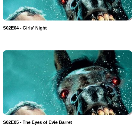
S02E04 - Girls' Night
S02E05 - The Eyes of Evie Barret