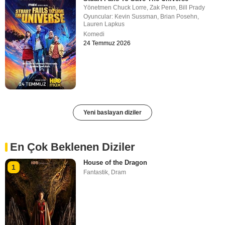
Yönetmen
Chuck Lorre
,
Zak Penn
,
Bill Prady
Oyuncular:
Kevin Sussman
,
Brian Posehn
,
Lauren Lapkus
Komedi
24 Temmuz 2026
Yeni baslayan diziler
En Çok Beklenen Diziler
House of the Dragon
1
Fantastik
,
Dram