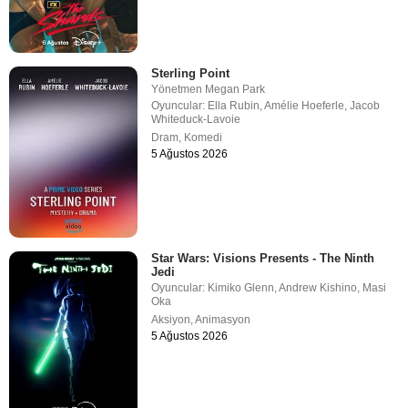
Sterling Point
Yönetmen
Megan Park
Oyuncular:
Ella Rubin
,
Amélie Hoeferle
,
Jacob
Whiteduck-Lavoie
Dram
,
Komedi
5 Ağustos 2026
Star Wars: Visions Presents - The Ninth
Jedi
Oyuncular:
Kimiko Glenn
,
Andrew Kishino
,
Masi
Oka
Aksiyon
,
Animasyon
5 Ağustos 2026