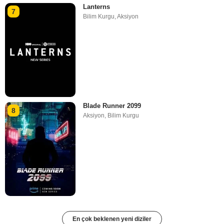
Lanterns
7
Bilim Kurgu
,
Aksiyon
Blade Runner 2099
8
Aksiyon
,
Bilim Kurgu
En çok beklenen yeni diziler