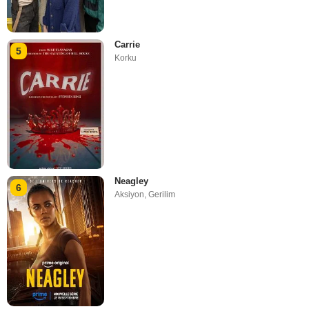
Carrie
5
Korku
Neagley
6
Aksiyon
,
Gerilim