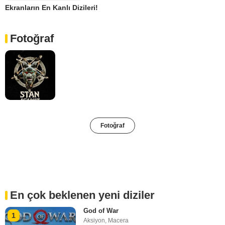
Ekranların En Kanlı Dizileri!
Fotoğraf
Fotoğraf
En çok beklenen yeni diziler
God of War
1
Aksiyon
,
Macera