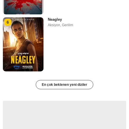
Neagley
6
Aksiyon
,
Gerilim
En çok beklenen yeni diziler