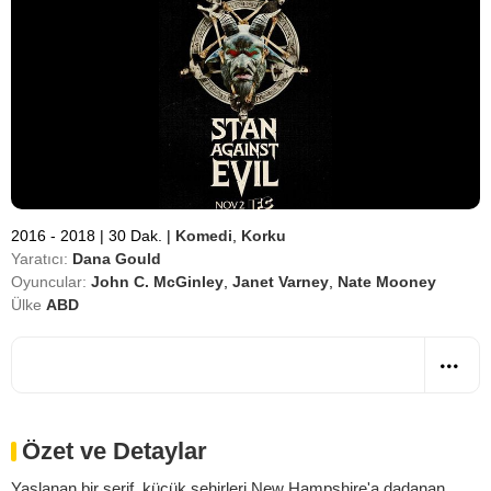
2016 - 2018
|
30 Dak.
|
Komedi
,
Korku
Yaratıcı:
Dana Gould
Oyuncular:
John C. McGinley
,
Janet Varney
,
Nate Mooney
Ülke
ABD
Özet ve Detaylar
Yaşlanan bir şerif, küçük şehirleri New Hampshire'a dadanan