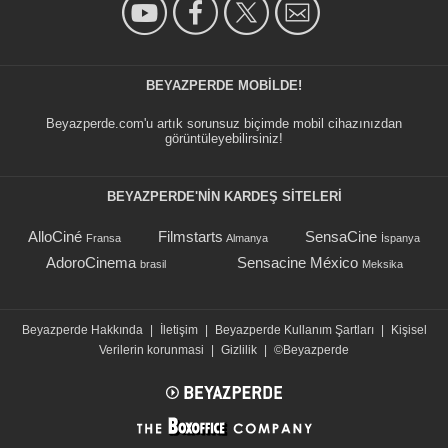
BEYAZPERDE MOBILDE!
Beyazperde.com'u artık sorunsuz biçimde mobil cihazınızdan
görüntüleyebilirsiniz!
BEYAZPERDE'NIN KARDEŞ SİTELERİ
AlloCiné
Filmstarts
SensaCine
Fransa
Almanya
İspanya
AdoroCinema
Sensacine México
brasil
Meksika
Beyazperde Hakkında
|
İletişim
|
Beyazperde Kullanım Şartları
|
Kişisel
Verilerin korunmasi
|
Gizlilik
|
©Beyazperde