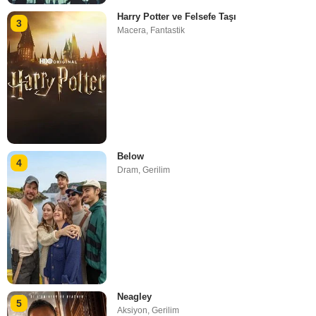
Harry Potter ve Felsefe Taşı
3
Macera
,
Fantastik
Below
4
Dram
,
Gerilim
Neagley
5
Aksiyon
,
Gerilim