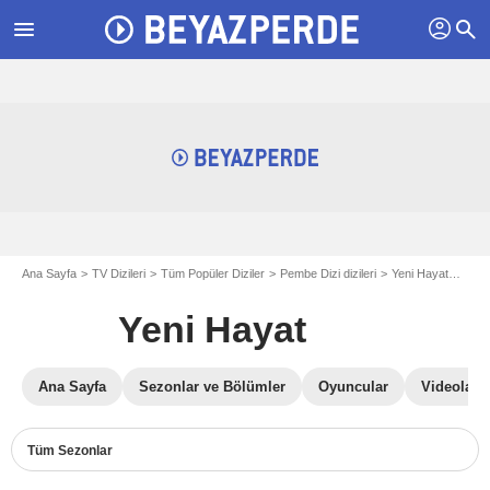
profil
menu
search
Ana Sayfa
TV Dizileri
Tüm Popüler Diziler
Pembe Dizi dizileri
Yeni Hayat
Yeni 
Yeni Hayat
Ana Sayfa
Sezonlar ve Bölümler
Oyuncular
Videolar
Tüm Sezonlar