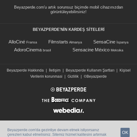
Beyazperde.com'u artık sorunsuz biçimde mobil cihazınızdan
görüntüleyebilirsiniz!
BEYAZPERDE'NIN KARDEŞ SİTELERİ
AlloCiné
Filmstarts
SensaCine
Fransa
Almanya
İspanya
AdoroCinema
Sensacine México
brasil
Meksika
Beyazperde Hakkında
|
İletişim
|
Beyazperde Kullanım Şartları
|
Kişisel
Verilerin korunmasi
|
Gizlilik
|
©Beyazperde
Beyazperde.com'da gezintiye devam etmek istiyorsanız
OK
çerezleri kabul etmelisiniz. Sitemiz hizmet kalitesini artırmak