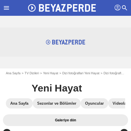
profil
menu
search
Ana Sayfa
TV Dizileri
Yeni Hayat
Dizi fotoğraflari Yeni Hayat
Dizi fotoğraflari Yeni Hayat S01
Yeni Hayat
Ana Sayfa
Sezonlar ve Bölümler
Oyuncular
Videolar
Galeriye dön