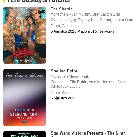
The Shards
Yönetmen
Ryan Murphy
,
Bret Easton Ellis
Oyuncular:
Igby Rigney
,
Kaia Gerber
,
Homer Gere
Dram
,
Gerilim
5 Ağustos 2026 Platform: FX Networks
Sterling Point
Yönetmen
Megan Park
Oyuncular:
Ella Rubin
,
Amélie Hoeferle
,
Jacob
Whiteduck-Lavoie
Dram
,
Komedi
5 Ağustos 2026
Star Wars: Visions Presents - The Ninth