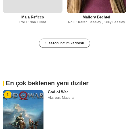
Maia Reficco
Mallory Bechtel
Rolü : Noa Olivar
Rolü : Karen Beasley , Kelly Beasley
1. sezonun tüm kadrosu
En çok beklenen yeni diziler
God of War
1
Aksiyon
,
Macera