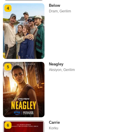
Below
4
Dram
,
Gerilim
Neagley
5
Aksiyon
,
Gerilim
Carrie
6
Korku