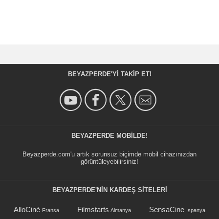
BEYAZPERDE'YI TAKIP ET!
BEYAZPERDE MOBILDE!
Beyazperde.com'u artık sorunsuz biçimde mobil cihazınızdan
görüntüleyebilirsiniz!
BEYAZPERDE'NIN KARDEŞ SİTELERİ
AlloCiné
Filmstarts
SensaCine
Fransa
Almanya
İspanya