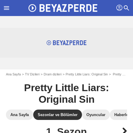
profil
menu
search
Ana Sayfa
TV Dizileri
Dram dizileri
Pretty Little Liars: Original Sin
Pretty Little Liars: Original Sin: Sezon 1
Pretty Little Liars:
Original Sin
Ana Sayfa
Sezonlar ve Bölümler
Oyuncular
Haberler
1. Sezon