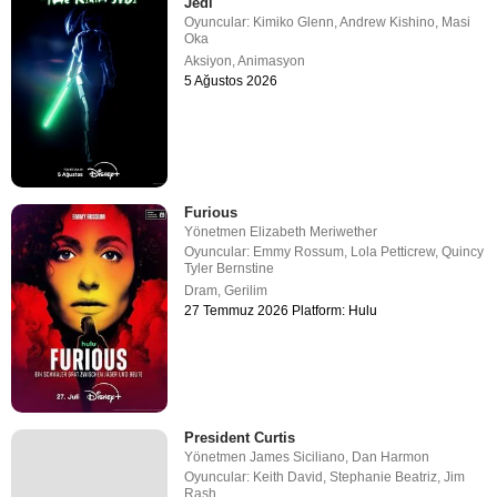
Jedi
Oyuncular:
Kimiko Glenn
,
Andrew Kishino
,
Masi
Oka
Aksiyon
,
Animasyon
5 Ağustos 2026
Furious
Yönetmen
Elizabeth Meriwether
Oyuncular:
Emmy Rossum
,
Lola Petticrew
,
Quincy
Tyler Bernstine
Dram
,
Gerilim
27 Temmuz 2026 Platform: Hulu
President Curtis
Yönetmen
James Siciliano
,
Dan Harmon
Oyuncular:
Keith David
,
Stephanie Beatriz
,
Jim
Rash