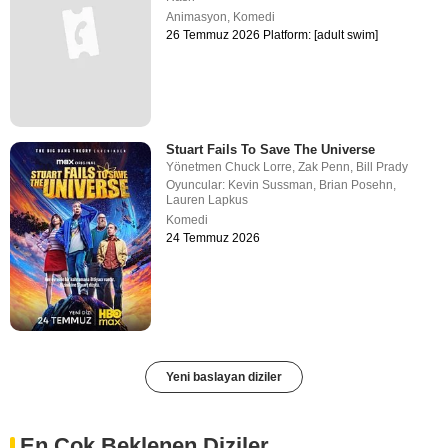
Animasyon
,
Komedi
26 Temmuz 2026 Platform: [adult swim]
Stuart Fails To Save The Universe
Yönetmen
Chuck Lorre
,
Zak Penn
,
Bill Prady
Oyuncular:
Kevin Sussman
,
Brian Posehn
,
Lauren Lapkus
Komedi
24 Temmuz 2026
Yeni baslayan diziler
En Çok Beklenen Diziler