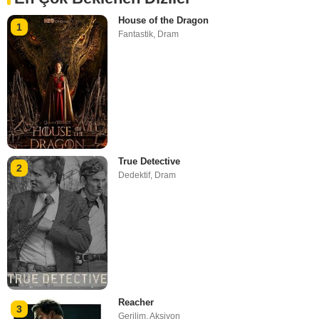
House of the Dragon
1
Fantastik
,
Dram
True Detective
2
Dedektif
,
Dram
Reacher
3
Gerilim
,
Aksiyon