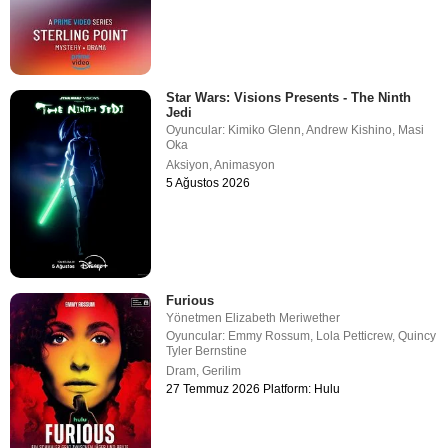
Star Wars: Visions Presents - The Ninth
Jedi
Oyuncular:
Kimiko Glenn
,
Andrew Kishino
,
Masi
Oka
Aksiyon
,
Animasyon
5 Ağustos 2026
Furious
Yönetmen
Elizabeth Meriwether
Oyuncular:
Emmy Rossum
,
Lola Petticrew
,
Quincy
Tyler Bernstine
Dram
,
Gerilim
27 Temmuz 2026 Platform: Hulu