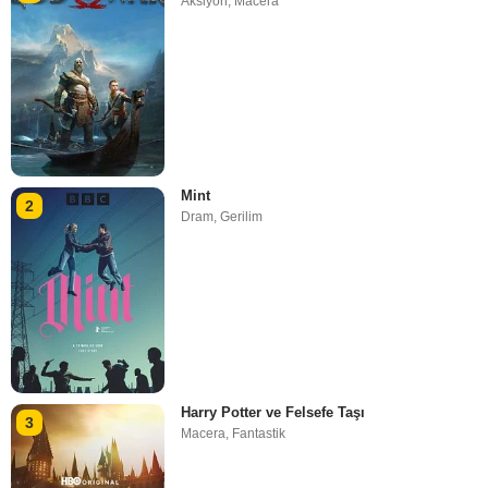
Aksiyon
,
Macera
Mint
2
Dram
,
Gerilim
Harry Potter ve Felsefe Taşı
3
Macera
,
Fantastik