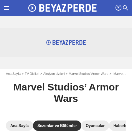
profil
menu
search
Ana Sayfa
TV Dizileri
Aksiyon dizileri
Marvel Studios’ Armor Wars
Marvel Studios’ Armor Wars: Sezon 1
Marvel Studios’ Armor
Wars
Ana Sayfa
Sezonlar ve Bölümler
Oyuncular
Haberler