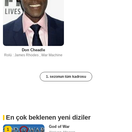
Don Cheadle
Rolü : James Rhodes , War Machine
1. sezonun tüm kadrosu
En çok beklenen yeni diziler
God of War
1