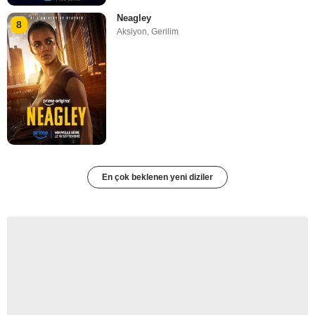
Neagley
8
Aksiyon
,
Gerilim
En çok beklenen yeni diziler