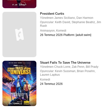
President Curtis
Yönetmen
James Siciliano
,
Dan Harmon
Oyuncular:
Keith David
,
Stephanie Beatriz
,
Jim
Rash
Animasyon
,
Komedi
26 Temmuz 2026 Platform: [adult swim]
Stuart Fails To Save The Universe
Yönetmen
Chuck Lorre
,
Zak Penn
,
Bill Prady
Oyuncular:
Kevin Sussman
,
Brian Posehn
,
Lauren Lapkus
Komedi
24 Temmuz 2026