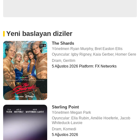
Yeni baslayan diziler
The Shards
Yönetmen
Ryan Murphy
,
Bret Easton Ellis
Oyuncular:
Igby Rigney
,
Kaia Gerber
,
Homer Gere
Dram
,
Gerilim
5 Ağustos 2026 Platform: FX Networks
Sterling Point
Yönetmen
Megan Park
Oyuncular:
Ella Rubin
,
Amélie Hoeferle
,
Jacob
Whiteduck-Lavoie
Dram
,
Komedi
5 Ağustos 2026