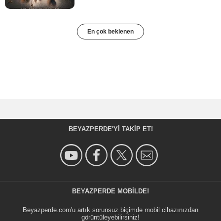
En çok beklenen
BEYAZPERDE'YI TAKIP ET!
BEYAZPERDE MOBILDE!
Beyazperde.com'u artık sorunsuz biçimde mobil cihazınızdan
görüntüleyebilirsiniz!