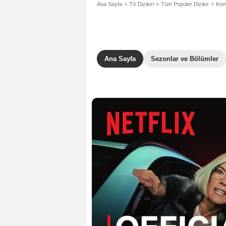
Ana Sayfa
TV Dizileri
Tüm Popüler Diziler
Kome
Ana Sayfa
Sezonlar ve Bölümler