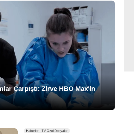
lar Çarpıştı: Zirve HBO Max'in
Haberler - TV Özel Dosyalar