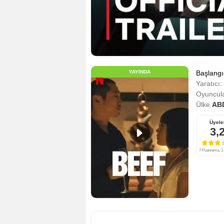
YAYINDA
Başlangı
Yaratıcı:
Oyuncula
Ülke
AB
Üyele
3,
7 Puanlama, 1 