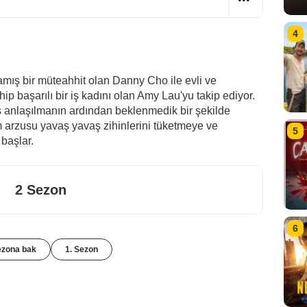
4
amış bir müteahhit olan Danny Cho ile evli ve
ip başarılı bir iş kadını olan Amy Lau'yu takip ediyor.
nlış anlaşılmanın ardından beklenmedik bir şekilde
kam arzusu yavaş yavaş zihinlerini tüketmeye ve
5
başlar.
2 Sezon
6
ezona bak
1. Sezon