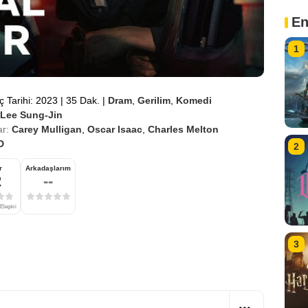
En
1
ç Tarihi: 2023
|
35 Dak.
|
Dram
,
Gerilim
,
Komedi
Lee Sung-Jin
r:
Carey Mulligan
,
Oscar Isaac
,
Charles Melton
D
2
r
Arkadaşlarım
2
--
Eleştiri
3