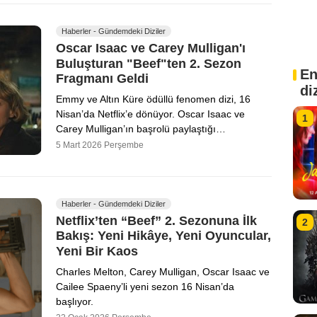
Haberler - Gündemdeki Diziler
Oscar Isaac ve Carey Mulligan'ı
Buluşturan "Beef"ten 2. Sezon
En
Fragmanı Geldi
di
Emmy ve Altın Küre ödüllü fenomen dizi, 16
Nisan’da Netflix’e dönüyor. Oscar Isaac ve
1
Carey Mulligan’ın başrolü paylaştığı…
5 Mart 2026 Perşembe
Haberler - Gündemdeki Diziler
Netflix’ten “Beef” 2. Sezonuna İlk
2
Bakış: Yeni Hikâye, Yeni Oyuncular,
Yeni Bir Kaos
Charles Melton, Carey Mulligan, Oscar Isaac ve
Cailee Spaeny’li yeni sezon 16 Nisan’da
başlıyor.