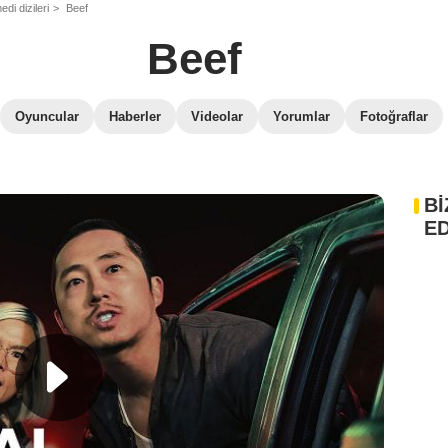
di dizileri
Beef
Beef
Oyuncular
Haberler
Videolar
Yorumlar
Fotoğraflar
Bİ
ED