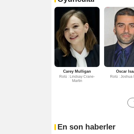
Carey Mulligan
Oscar Isa
Rolü : Lindsay Crane-
Rolü : Joshua 
Martin
En son haberler