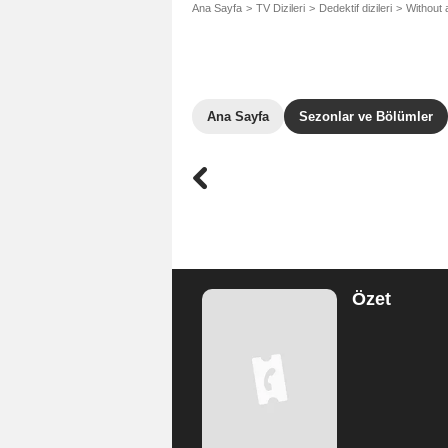
Ana Sayfa
TV Dizileri
Dedektif dizileri
Without 
Ana Sayfa
Sezonlar ve Bölümler
Özet