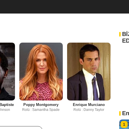
Bİ
ED
Baptiste
Poppy Montgomery
Enrique Murciano
Johnson
Rolü : Samantha Spade
Rolü : Danny Taylor
En
1