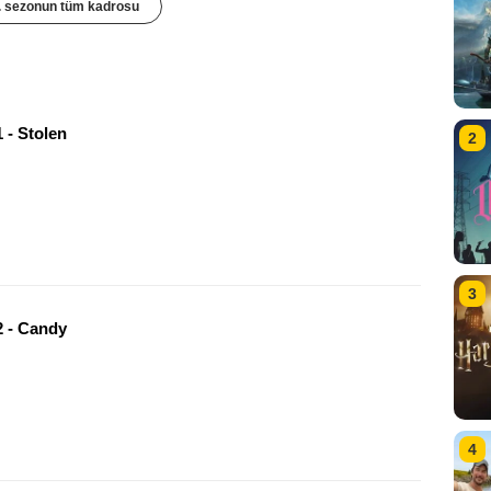
. sezonun tüm kadrosu
 - Stolen
2
3
 - Candy
4