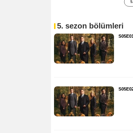
5
5. sezon bölümleri
S05E01
S05E02