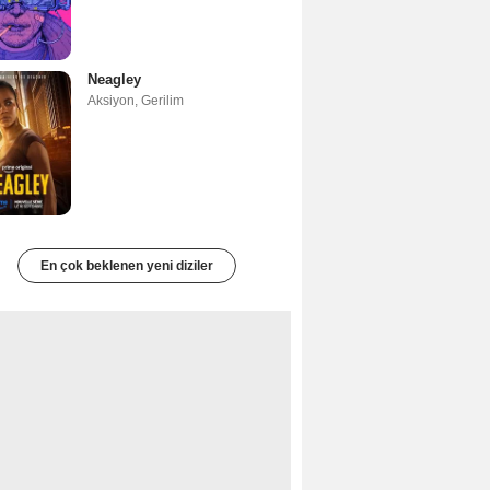
Neagley
Aksiyon
,
Gerilim
En çok beklenen yeni diziler