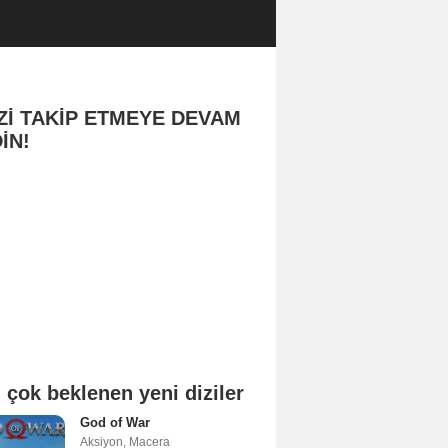
Zİ TAKİP ETMEYE DEVAM
İN!
 çok beklenen yeni diziler
God of War
Aksiyon
,
Macera