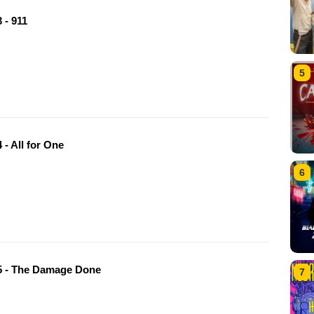
 - 911
5
- All for One
6
 - The Damage Done
7