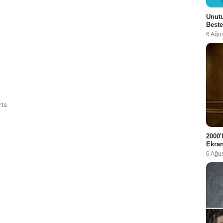
Unutu
Beste
6 Ağu
rts
2000'
Ekra
6 Ağu