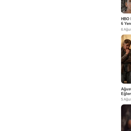
HBO 
6 Yen
6 Ağu
Ağust
Eğlen
5 Ağu