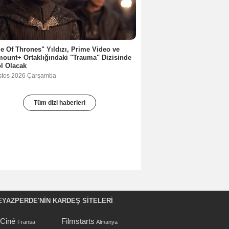
 Of Thrones" Yıldızı, Prime Video ve
ount+ Ortaklığındaki "Trauma" Dizisinde
l Olacak
stos 2026 Çarşamba
Tüm dizi haberleri
EYAZPERDE'NIN KARDEŞ SİTELERİ
oCiné
Filmstarts
Fransa
Almanya