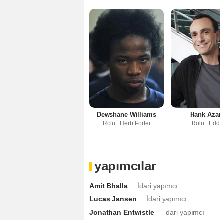
Dewshane Williams
Hank Azar
Rolü : Herb Porter
Rolü : Edd
yapımcılar
Amit Bhalla
İdari yapımcı
Lucas Jansen
İdari yapımcı
Jonathan Entwistle
İdari yapımcı