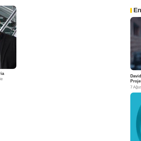
En
ia
David
ie
Proje
7 Ağu