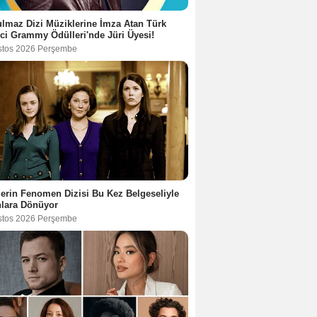
lmaz Dizi Müziklerine İmza Atan Türk
ci Grammy Ödülleri'nde Jüri Üyesi!
stos 2026 Perşembe
lerin Fenomen Dizisi Bu Kez Belgeseliyle
nlara Dönüyor
stos 2026 Perşembe