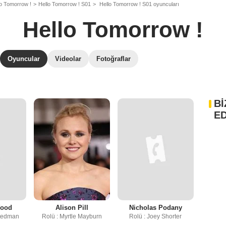
lo Tomorrow !
Hello Tomorrow ! S01
Hello Tomorrow ! S01 oyuncuları
Hello Tomorrow !
Oyuncular
Videolar
Fotoğraflar
Bİ
ED
Wood
Alison Pill
Nicholas Podany
Stedman
Rolü : Myrtle Mayburn
Rolü : Joey Shorter