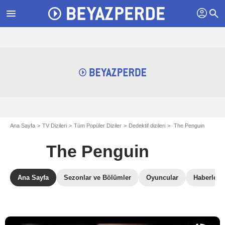
profil
menu
search
Ana Sayfa
TV Dizileri
Tüm Popüler Diziler
Dedektif dizileri
The Penguin
The Penguin
Ana Sayfa
Sezonlar ve Bölümler
Oyuncular
Haberler