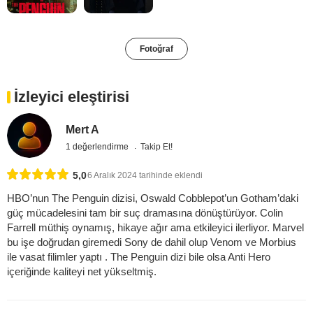
Fotoğraf
İzleyici eleştirisi
Mert A
1 değerlendirme
Takip Et!
5,0
6 Aralık 2024 tarihinde eklendi
HBO’nun The Penguin dizisi, Oswald Cobblepot’un Gotham’daki
güç mücadelesini tam bir suç dramasına dönüştürüyor. Colin
Farrell müthiş oynamış, hikaye ağır ama etkileyici ilerliyor. Marvel
bu işe doğrudan giremedi Sony de dahil olup Venom ve Morbius
ile vasat filimler yaptı . The Penguin dizi bile olsa Anti Hero
içeriğinde kaliteyi net yükseltmiş.