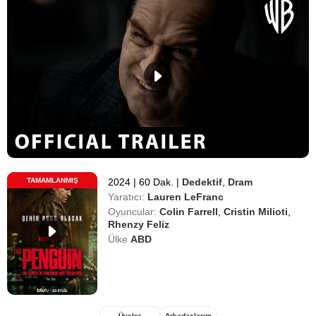
TAMAMLANMIŞ
2024
|
60 Dak.
|
Dedektif
,
Dram
Yaratıcı:
Lauren LeFranc
Oyuncular:
Colin Farrell
,
Cristin Milioti
,
Rhenzy Feliz
Ülke
ABD
Üyeler
Arkadaşlarım