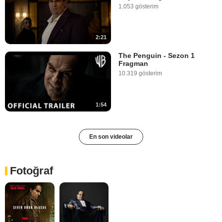
1.053 gösterim
2:21
The Penguin - Sezon 1
Fragman
10.319 gösterim
1:54
En son videolar
Fotoğraf