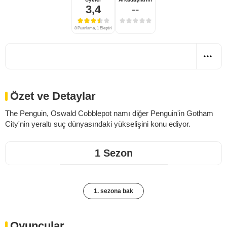
3,4
--
8 Puanlama, 1 Eleştiri
Özet ve Detaylar
The Penguin, Oswald Cobblepot namı diğer Penguin'in Gotham
City'nin yeraltı suç dünyasındaki yükselişini konu ediyor.
1 Sezon
1. sezona bak
Oyuncular