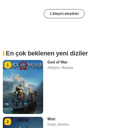
1 İzleyici eleştirisi
En çok beklenen yeni diziler
God of War
1
Aksiyon
,
Macera
Mint
2
Dram
,
Gerilim