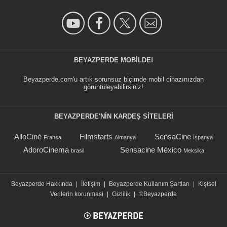
BEYAZPERDE MOBILDE!
Beyazperde.com'u artık sorunsuz biçimde mobil cihazınızdan
görüntüleyebilirsiniz!
BEYAZPERDE'NIN KARDEŞ SİTELERİ
AlloCiné
Filmstarts
SensaCine
Fransa
Almanya
İspanya
AdoroCinema
Sensacine México
brasil
Meksika
Beyazperde Hakkında
|
İletişim
|
Beyazperde Kullanım Şartları
|
Kişisel
Verilerin korunmasi
|
Gizlilik
|
©Beyazperde