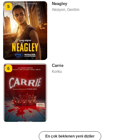
Neagley
5
Aksiyon
,
Gerilim
Carrie
6
Korku
En çok beklenen yeni diziler