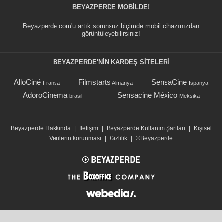
BEYAZPERDE MOBILDE!
Beyazperde.com'u artık sorunsuz biçimde mobil cihazınızdan
görüntüleyebilirsiniz!
BEYAZPERDE'NIN KARDEŞ SİTELERİ
AlloCiné
Filmstarts
SensaCine
Fransa
Almanya
İspanya
AdoroCinema
Sensacine México
brasil
Meksika
Beyazperde Hakkında
|
İletişim
|
Beyazperde Kullanım Şartları
|
Kişisel
Verilerin korunmasi
|
Gizlilik
|
©Beyazperde