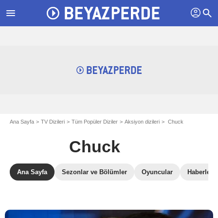
profil
menu
search
Ana Sayfa
TV Dizileri
Tüm Popüler Diziler
Aksiyon dizileri
Chuck
Chuck
Ana Sayfa
Sezonlar ve Bölümler
Oyuncular
Haberler