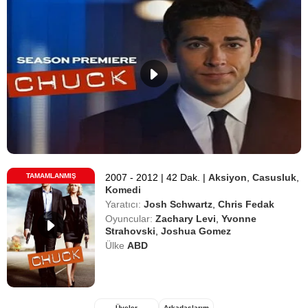
TAMAMLANMIŞ
2007 - 2012
|
42 Dak.
|
Aksiyon
,
Casusluk
,
Komedi
Yaratıcı:
Josh Schwartz
,
Chris Fedak
Oyuncular:
Zachary Levi
,
Yvonne
Strahovski
,
Joshua Gomez
Ülke
ABD
Üyeler
Arkadaşlarım