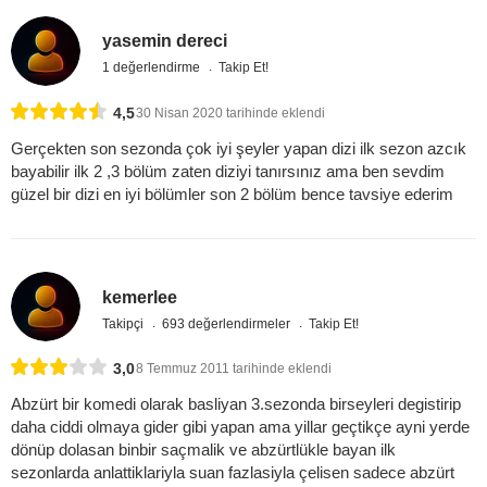
yasemin dereci
1 değerlendirme
Takip Et!
4,5
30 Nisan 2020 tarihinde eklendi
Gerçekten son sezonda çok iyi şeyler yapan dizi ilk sezon azcık
bayabilir ilk 2 ,3 bölüm zaten diziyi tanırsınız ama ben sevdim
güzel bir dizi en iyi bölümler son 2 bölüm bence tavsiye ederim
kemerlee
Takipçi
693 değerlendirmeler
Takip Et!
3,0
8 Temmuz 2011 tarihinde eklendi
Abzürt bir komedi olarak basliyan 3.sezonda birseyleri degistirip
daha ciddi olmaya gider gibi yapan ama yillar geçtikçe ayni yerde
dönüp dolasan binbir saçmalik ve abzürtlükle bayan ilk
sezonlarda anlattiklariyla suan fazlasiyla çelisen sadece abzürt