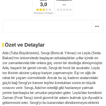
3,0
--
56 Puanlama, 21 Eleştiri
Özet ve Detaylar
Ada (Tuba Büyüküstün), Sevgi (Boncuk Yılmaz) ve Leyla (Seda
Bakan)’nın üniversitede başlayan arkadaşlıkları yıllar içinde en
zor zamanlarında bile onlara güç veren bir dostluğa dönüşmüştür.
Ada, başarılı bir genel cerrah, Sevgi de hırslı bir avukattır. Leyla
ise ikisinin aksine çalışıp kariyer yapmamıştır. Eşi ve oğlu ile
rahat bir yaşam sürmektedir. Ancak bu üç kadının aralarındaki
güçlü bağ Sevgi'ye kanser teşhisi konduktan sonra en büyük
sınavını verir. Sevgi, Ada’nın istediği gibi hastaneye yatmak
yerine bambaşka bir umudun peşinden gider. Leyla’dan kendisini
Zaman (Fırat Tanış) isimli gizemli bir adamı bulmak için Ayvalık'a
götürmesini ister. Sevgi’yi bu kararından döndüremeyeceklerini