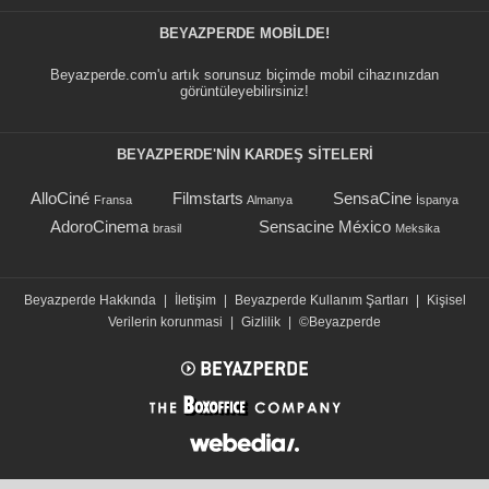
BEYAZPERDE MOBILDE!
Beyazperde.com'u artık sorunsuz biçimde mobil cihazınızdan
görüntüleyebilirsiniz!
BEYAZPERDE'NIN KARDEŞ SİTELERİ
AlloCiné
Filmstarts
SensaCine
Fransa
Almanya
İspanya
AdoroCinema
Sensacine México
brasil
Meksika
Beyazperde Hakkında
|
İletişim
|
Beyazperde Kullanım Şartları
|
Kişisel
Verilerin korunmasi
|
Gizlilik
|
©Beyazperde