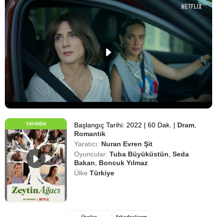
YAYINDA
Başlangıç Tarihi: 2022
|
60 Dak.
|
Dram
,
Romantik
Yaratıcı:
Nuran Evren Şit
Oyuncular:
Tuba Büyüküstün
,
Seda
Bakan
,
Boncuk Yılmaz
Ülke
Türkiye
Üyeler
Arkadaşlarım