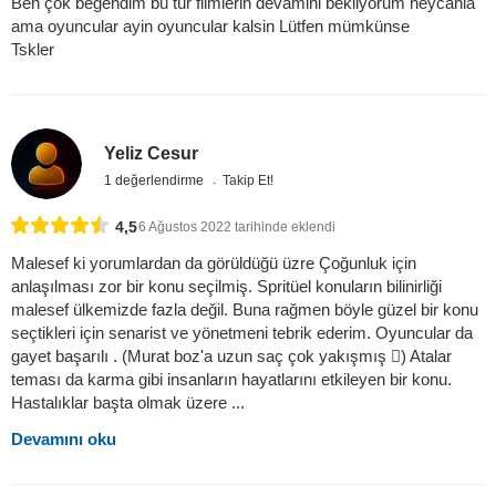
Ben çok beğendim bu tür filmlerin devamini bekliyorum heycanla
ama oyuncular ayin oyuncular kalsin Lütfen mümkünse
Tskler
Yeliz Cesur
1 değerlendirme
Takip Et!
4,5
6 Ağustos 2022 tarihinde eklendi
Malesef ki yorumlardan da görüldüğü üzre Çoğunluk için
anlaşılması zor bir konu seçilmiş. Spritüel konuların bilinirliği
malesef ülkemizde fazla değil. Buna rağmen böyle güzel bir konu
seçtikleri için senarist ve yönetmeni tebrik ederim. Oyuncular da
gayet başarılı . (Murat boz'a uzun saç çok yakışmış ) Atalar
teması da karma gibi insanların hayatlarını etkileyen bir konu.
Hastalıklar başta olmak üzere ...
Devamını oku