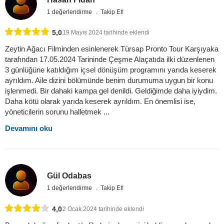
1 değerlendirme
Takip Et!
5,0
19 Mayıs 2024 tarihinde eklendi
Zeytin Ağacı Filminden esinlenerek Türsap Pronto Tour Karşıyaka
tarafından 17.05.2024 Tarininde Çeşme Alaçatıda ilki düzenlenen
3 günlüğüne katıldığım içsel dönüşüm programını yarıda keserek
ayrıldım. Aile dizini bölümünde benim durumuma uygun bir konu
işlenmedi. Bir dahaki kampa gel denildi. Geldiğimde daha iyiydim.
Daha kötü olarak yarıda keserek ayrıldım. En önemlisi ise,
yöneticilerin sorunu halletmek ...
Devamını oku
Gül Odabas
1 değerlendirme
Takip Et!
4,0
2 Ocak 2024 tarihinde eklendi