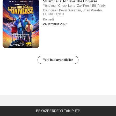
Stuart Fails To Save The Universe
Yönetmen
Chuck Lorre
,
Zak Penn
,
Bill Prady
Oyuncular:
Kevin Sussman
,
Brian Posehn
,
Lauren Lapkus
Komedi
24 Temmuz 2026
Yeni baslayan diziler
BEYAZPERDE'YI TAKIP ET!