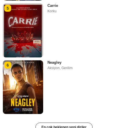
Carrie
5
Korku
Neagley
6
Aksiyon
,
Gerilim
En çok beklenen yeni diziler