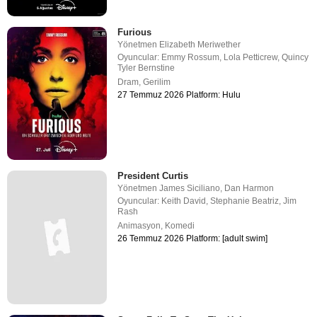
Furious
Yönetmen
Elizabeth Meriwether
Oyuncular:
Emmy Rossum
,
Lola Petticrew
,
Quincy
Tyler Bernstine
Dram
,
Gerilim
27 Temmuz 2026 Platform: Hulu
President Curtis
Yönetmen
James Siciliano
,
Dan Harmon
Oyuncular:
Keith David
,
Stephanie Beatriz
,
Jim
Rash
Animasyon
,
Komedi
26 Temmuz 2026 Platform: [adult swim]