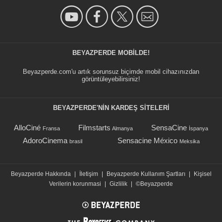
BEYAZPERDE MOBILDE!
Beyazperde.com'u artık sorunsuz biçimde mobil cihazınızdan
görüntüleyebilirsiniz!
BEYAZPERDE'NIN KARDEŞ SİTELERİ
AlloCiné
Filmstarts
SensaCine
Fransa
Almanya
İspanya
AdoroCinema
Sensacine México
brasil
Meksika
Beyazperde Hakkında
|
İletişim
|
Beyazperde Kullanım Şartları
|
Kişisel
Verilerin korunmasi
|
Gizlilik
|
©Beyazperde