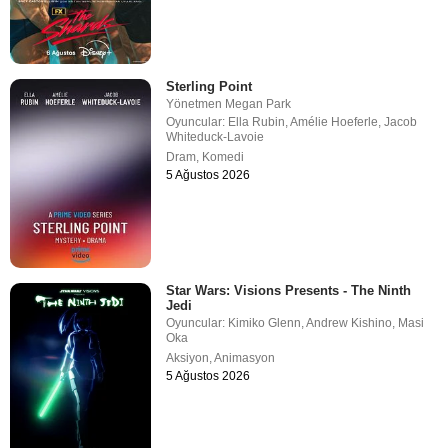
Sterling Point
Yönetmen
Megan Park
Oyuncular:
Ella Rubin
,
Amélie Hoeferle
,
Jacob
Whiteduck-Lavoie
Dram
,
Komedi
5 Ağustos 2026
Star Wars: Visions Presents - The Ninth
Jedi
Oyuncular:
Kimiko Glenn
,
Andrew Kishino
,
Masi
Oka
Aksiyon
,
Animasyon
5 Ağustos 2026