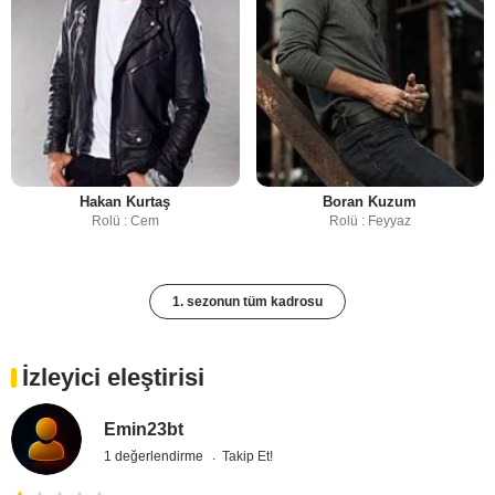
Hakan Kurtaş
Boran Kuzum
Rolü : Cem
Rolü : Feyyaz
1. sezonun tüm kadrosu
İzleyici eleştirisi
Emin23bt
1 değerlendirme
Takip Et!