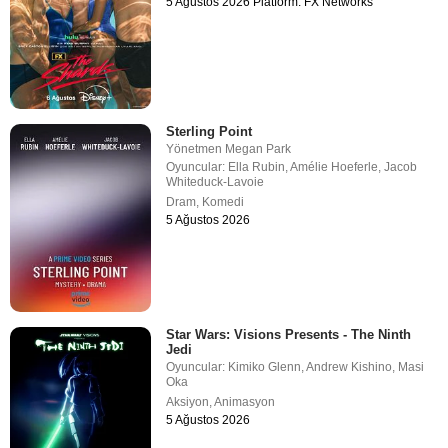
5 Ağustos 2026 Platform: FX Networks
Sterling Point
Yönetmen
Megan Park
Oyuncular:
Ella Rubin
,
Amélie Hoeferle
,
Jacob
Whiteduck-Lavoie
Dram
,
Komedi
5 Ağustos 2026
Star Wars: Visions Presents - The Ninth
Jedi
Oyuncular:
Kimiko Glenn
,
Andrew Kishino
,
Masi
Oka
Aksiyon
,
Animasyon
5 Ağustos 2026