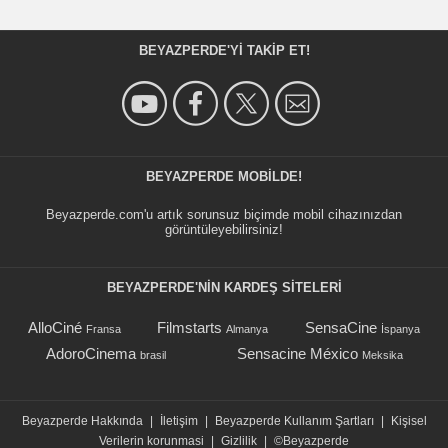
BEYAZPERDE'YI TAKIP ET!
BEYAZPERDE MOBILDE!
Beyazperde.com'u artık sorunsuz biçimde mobil cihazınızdan
görüntüleyebilirsiniz!
BEYAZPERDE'NIN KARDEŞ SİTELERİ
AlloCiné
Filmstarts
SensaCine
Fransa
Almanya
İspanya
AdoroCinema
Sensacine México
brasil
Meksika
Beyazperde Hakkında
|
İletişim
|
Beyazperde Kullanım Şartları
|
Kişisel
Verilerin korunmasi
|
Gizlilik
|
©Beyazperde