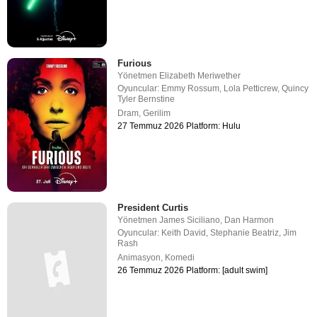
Furious
Yönetmen
Elizabeth Meriwether
Oyuncular:
Emmy Rossum
,
Lola Petticrew
,
Quincy
Tyler Bernstine
Dram
,
Gerilim
27 Temmuz 2026 Platform: Hulu
President Curtis
Yönetmen
James Siciliano
,
Dan Harmon
Oyuncular:
Keith David
,
Stephanie Beatriz
,
Jim
Rash
Animasyon
,
Komedi
26 Temmuz 2026 Platform: [adult swim]