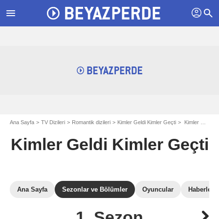
profil
menu
search
Ana Sayfa
TV Dizileri
Romantik dizileri
Kimler Geldi Kimler Geçti
Kimler Geldi Kimler Geçti: Sezon 1
Kimler Geldi Kimler Geçti
Ana Sayfa
Sezonlar ve Bölümler
Oyuncular
Haberler
1. Sezon