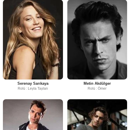
Serenay Sarıkaya
Metin Akdülger
Rolü : Leyla Taylan
Rolü : Ömer