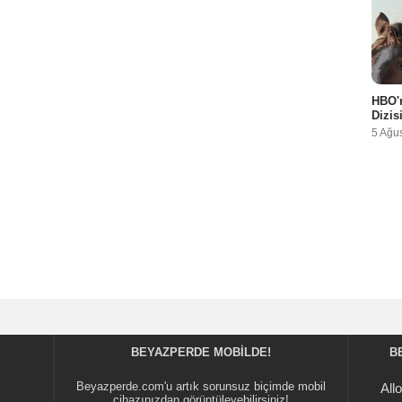
HBO'n
Dizis
5 Ağu
BEYAZPERDE MOBILDE!
B
Beyazperde.com'u artık sorunsuz biçimde mobil
All
cihazınızdan görüntüleyebilirsiniz!