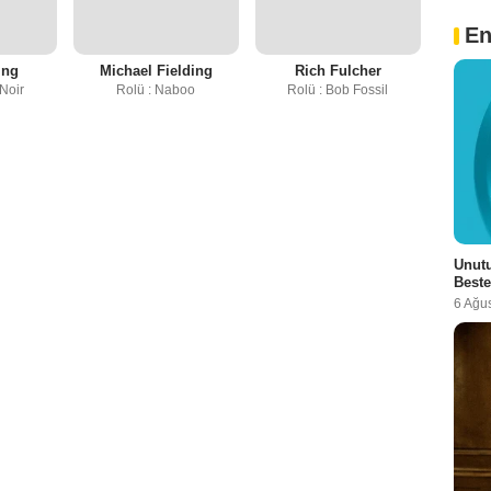
En
ing
Michael Fielding
Rich Fulcher
 Noir
Rolü : Naboo
Rolü : Bob Fossil
Unutu
Beste
6 Ağu