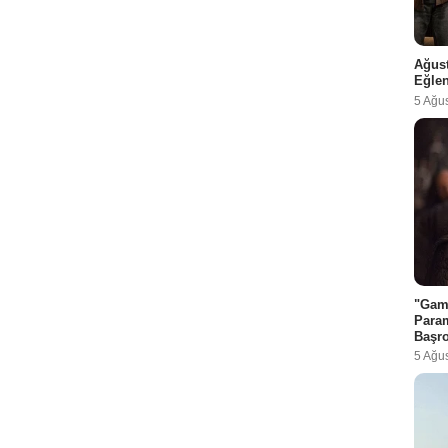
Ağust
Eğlen
5 Ağu
"Game
Param
Başro
5 Ağu