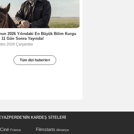
un 2026 Yılındaki En Büyük Bilim Kurgu
i 11 Gün Sonra Yayında!
stos 2026 Çarşamba
Tüm dizi haberleri
EYAZPERDE'NIN KARDEŞ SİTELERİ
oCiné
Filmstarts
Fransa
Almanya