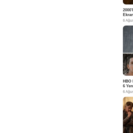
2000'
Ekra
6 Ağu
HBO 
6 Yen
6 Ağu