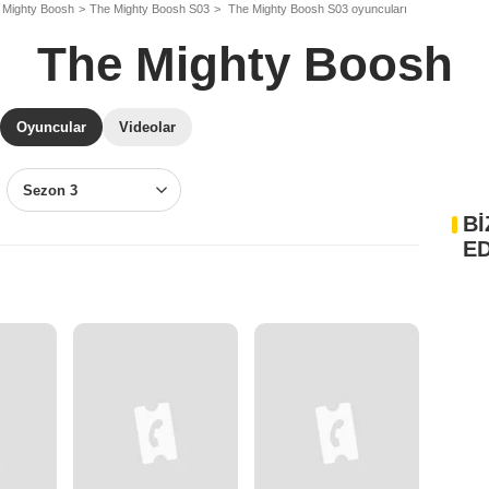
 Mighty Boosh
The Mighty Boosh S03
The Mighty Boosh S03 oyuncuları
The Mighty Boosh
Oyuncular
Videolar
Sezon 3
Bİ
ED