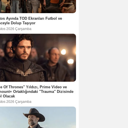
os Ayında TOD Ekranları Futbol ve
ceyle Dolup Taşıyor
stos 2026 Çarşamba
 Of Thrones" Yıldızı, Prime Video ve
ount+ Ortaklığındaki "Trauma" Dizisinde
l Olacak
stos 2026 Çarşamba