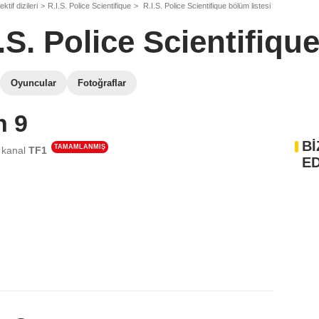
ktif dizileri
R.I.S. Police Scientifique
R.I.S. Police Scientifique bölüm listesi
.S. Police Scientifiqu
Oyuncular
Fotoğraflar
n 9
Bİ
TAMAMLANMIŞ
 kanal
TF1
ED