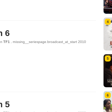
4
n 6
,
ın
TF1
missing__seriespage.broadcast_at_start
2010
5
6
n 5