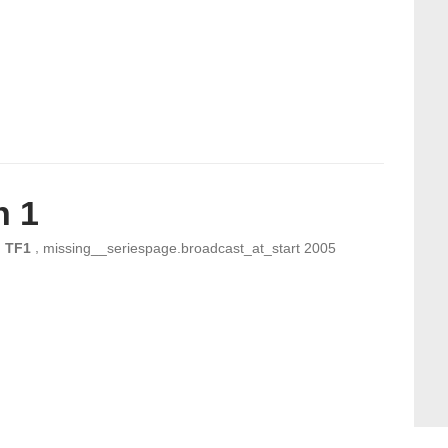
n 1
,
n
TF1
missing__seriespage.broadcast_at_start
2005