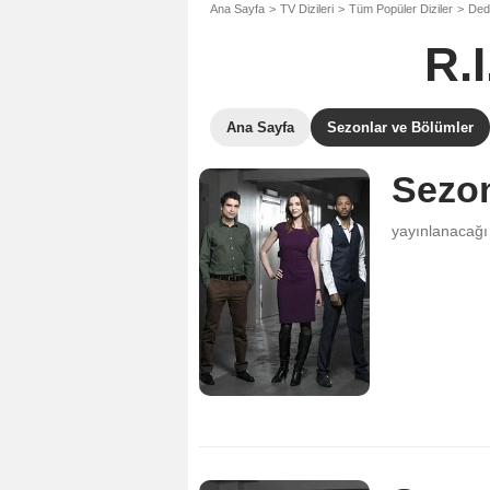
Ana Sayfa
TV Dizileri
Tüm Popüler Diziler
Dede
R.I
Ana Sayfa
Sezonlar ve Bölümler
Sezo
yayınlanacağı