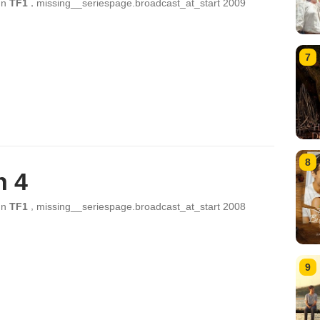
,
ın
TF1
missing__seriespage.broadcast_at_start
2009
7
8
n 4
,
ın
TF1
missing__seriespage.broadcast_at_start
2008
9