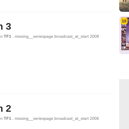
10
n 3
,
ın
TF1
missing__seriespage.broadcast_at_start
2008
n 2
,
ın
TF1
missing__seriespage.broadcast_at_start
2006