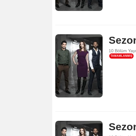
Sezo
10 Bölüm
Yay
TAMAMLANMIŞ
Sezo