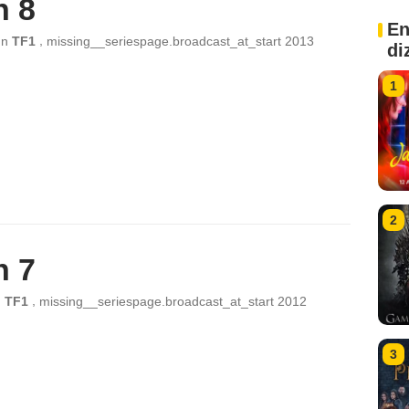
n 8
En
,
ın
TF1
missing__seriespage.broadcast_at_start
2013
di
1
2
n 7
,
n
TF1
missing__seriespage.broadcast_at_start
2012
3