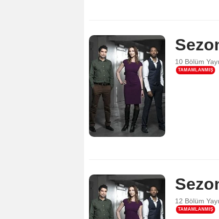
Sezo
10 Bölüm
Yay
TAMAMLANMIŞ
Sezo
12 Bölüm
Yay
TAMAMLANMIŞ