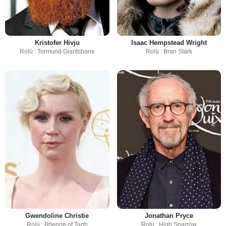
Kristofer Hivju
Isaac Hempstead Wright
Rolü : Tormund Giantsbane
Rolü : Bran Stark
Gwendoline Christie
Jonathan Pryce
Rolü : Brienne of Tarth
Rolü : High Sparrow