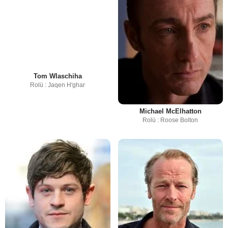
Tom Wlaschiha
Rolü : Jaqen H'ghar
Michael McElhatton
Rolü : Roose Bolton