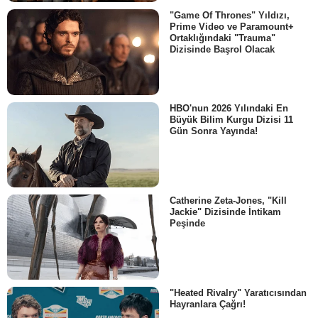
"Game Of Thrones" Yıldızı,
Gerald Lepkowski
Prime Video ve Paramount+
Zanrush
Ortaklığındaki "Trauma"
- Bölüm :
1
Dizisinde Başrol Olacak
Michael Condron
Bowen Marsh
- Bölüm :
1
HBO'nun 2026 Yılındaki En
Büyük Bilim Kurgu Dizisi 11
Gün Sonra Yayında!
Catherine Zeta-Jones, "Kill
Jackie" Dizisinde İntikam
Peşinde
"Heated Rivalry" Yaratıcısından
Hayranlara Çağrı!