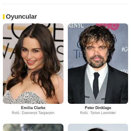
Oyuncular
Emilia Clarke
Peter Dinklage
Rolü : Daenerys Targaryen
Rolü : Tyrion Lannister