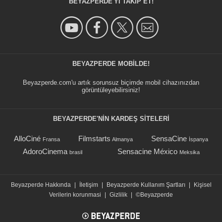
BEYAZPERDE'YI TAKIP ET!
BEYAZPERDE MOBILDE!
Beyazperde.com'u artık sorunsuz biçimde mobil cihazınızdan
görüntüleyebilirsiniz!
BEYAZPERDE'NIN KARDEŞ SİTELERİ
AlloCiné
Filmstarts
SensaCine
Fransa
Almanya
İspanya
AdoroCinema
Sensacine México
brasil
Meksika
Beyazperde Hakkında
|
İletişim
|
Beyazperde Kullanım Şartları
|
Kişisel
Verilerin korunmasi
|
Gizlilik
|
©Beyazperde