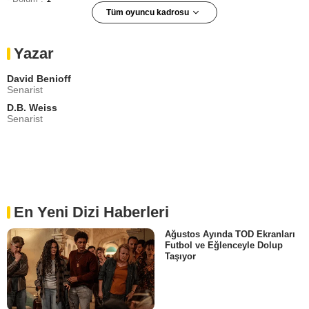
Tüm oyuncu kadrosu
Toby Sebastian
Trystane Martell
Yazar
- Bölüm :
1
Brenock O'Connor
David Benioff
Olly
Senarist
- Bölüm :
1
D.B. Weiss
Hafþór Júlíus Björnsson
Senarist
Gregor Clegane
- Bölüm :
1
Charlotte Hope
Myranda
- Bölüm :
1
Joseph Naufahu
Khal Moro
En Yeni Dizi Haberleri
- Bölüm :
1
Ağustos Ayında TOD Ekranları
Chuku Modu
Futbol ve Eğlenceyle Dolup
Aggo
Taşıyor
- Bölüm :
1
Staz Nair
Qhono
- Bölüm :
1