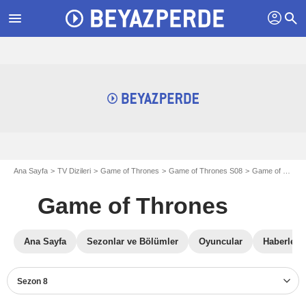
profil
menu
search
Ana Sayfa
TV Dizileri
Game of Thrones
Game of Thrones S08
Game of Thrones Fotoğraflar
Game of Thrones
Ana Sayfa
Sezonlar ve Bölümler
Oyuncular
Haberler
Sezon 8