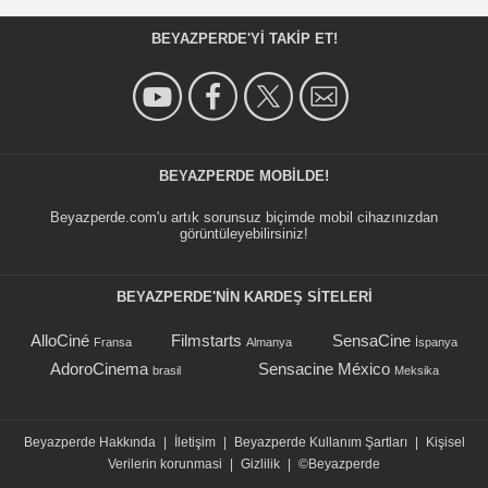
BEYAZPERDE'YI TAKIP ET!
BEYAZPERDE MOBILDE!
Beyazperde.com'u artık sorunsuz biçimde mobil cihazınızdan
görüntüleyebilirsiniz!
BEYAZPERDE'NIN KARDEŞ SİTELERİ
AlloCiné
Filmstarts
SensaCine
Fransa
Almanya
İspanya
AdoroCinema
Sensacine México
brasil
Meksika
Beyazperde Hakkında
|
İletişim
|
Beyazperde Kullanım Şartları
|
Kişisel
Verilerin korunmasi
|
Gizlilik
|
©Beyazperde