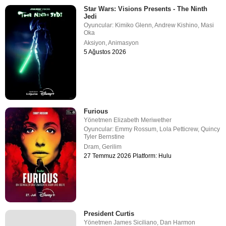
Star Wars: Visions Presents - The Ninth
Jedi
Oyuncular:
Kimiko Glenn
,
Andrew Kishino
,
Masi
Oka
Aksiyon
,
Animasyon
5 Ağustos 2026
Furious
Yönetmen
Elizabeth Meriwether
Oyuncular:
Emmy Rossum
,
Lola Petticrew
,
Quincy
Tyler Bernstine
Dram
,
Gerilim
27 Temmuz 2026 Platform: Hulu
President Curtis
Yönetmen
James Siciliano
,
Dan Harmon