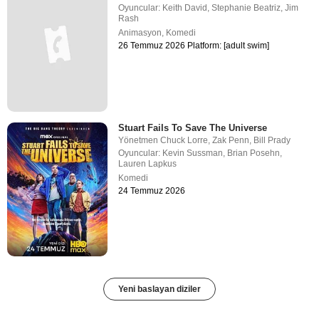
Oyuncular:
Keith David
,
Stephanie Beatriz
,
Jim
Rash
Animasyon
,
Komedi
26 Temmuz 2026 Platform: [adult swim]
Stuart Fails To Save The Universe
Yönetmen
Chuck Lorre
,
Zak Penn
,
Bill Prady
Oyuncular:
Kevin Sussman
,
Brian Posehn
,
Lauren Lapkus
Komedi
24 Temmuz 2026
Yeni baslayan diziler