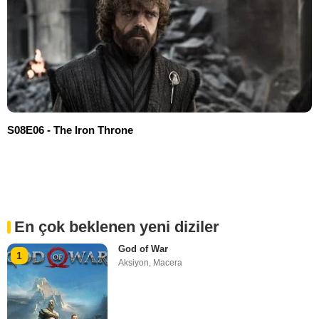
S08E06 - The Iron Throne
En çok beklenen yeni diziler
God of War
1
Aksiyon
,
Macera