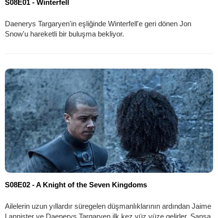
S08E01 - Winterfell
Daenerys Targaryen'in eşliğinde Winterfell'e geri dönen Jon
Snow'u hareketli bir buluşma bekliyor.
S08E02 - A Knight of the Seven Kingdoms
Ailelerin uzun yıllardır süregelen düşmanlıklarının ardından Jaime
Lannister ve Daenerys Targaryen ilk kez yüz yüze gelirler. Sansa