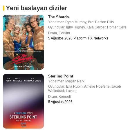
Yeni baslayan diziler
The Shards
Yönetmen
Ryan Murphy
,
Bret Easton Ellis
Oyuncular:
Igby Rigney
,
Kaia Gerber
,
Homer Gere
Dram
,
Gerilim
5 Ağustos 2026 Platform: FX Networks
Sterling Point
Yönetmen
Megan Park
Oyuncular:
Ella Rubin
,
Amélie Hoeferle
,
Jacob
Whiteduck-Lavoie
Dram
,
Komedi
5 Ağustos 2026