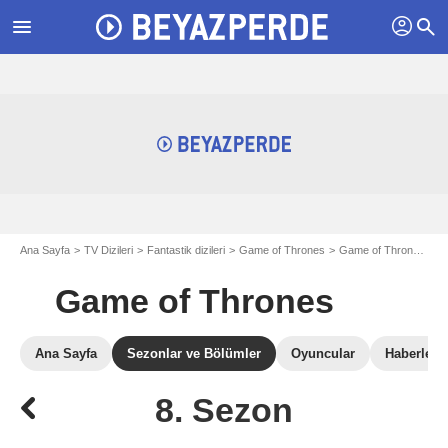
profil
menu
search
Ana Sayfa
TV Dizileri
Fantastik dizileri
Game of Thrones
Game of Thrones bölüm özetleri
Game of Thrones
Ana Sayfa
Sezonlar ve Bölümler
Oyuncular
Haberler
8. Sezon