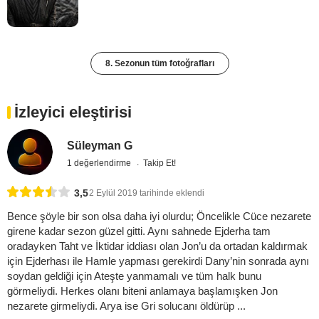
8. Sezonun tüm fotoğrafları
İzleyici eleştirisi
Süleyman G
1 değerlendirme
Takip Et!
3,5
2 Eylül 2019 tarihinde eklendi
Bence şöyle bir son olsa daha iyi olurdu; Öncelikle Cüce nezarete
girene kadar sezon güzel gitti. Aynı sahnede Ejderha tam
oradayken Taht ve İktidar iddiası olan Jon’u da ortadan kaldırmak
için Ejderhası ile Hamle yapması gerekirdi Dany’nin sonrada aynı
soydan geldiği için Ateşte yanmamalı ve tüm halk bunu
görmeliydi. Herkes olanı biteni anlamaya başlamışken Jon
nezarete girmeliydi. Arya ise Gri solucanı öldürüp ...