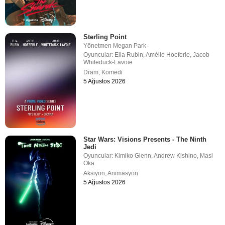
Sterling Point
Yönetmen
Megan Park
Oyuncular:
Ella Rubin
,
Amélie Hoeferle
,
Jacob
Whiteduck-Lavoie
Dram
,
Komedi
5 Ağustos 2026
Star Wars: Visions Presents - The Ninth
Jedi
Oyuncular:
Kimiko Glenn
,
Andrew Kishino
,
Masi
Oka
Aksiyon
,
Animasyon
5 Ağustos 2026