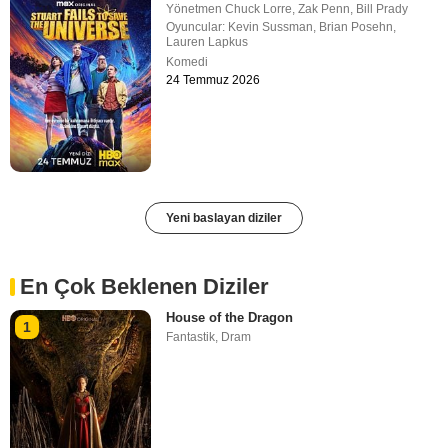
Yönetmen
Chuck Lorre
,
Zak Penn
,
Bill Prady
Oyuncular:
Kevin Sussman
,
Brian Posehn
,
Lauren Lapkus
Komedi
24 Temmuz 2026
Yeni baslayan diziler
En Çok Beklenen Diziler
House of the Dragon
1
Fantastik
,
Dram