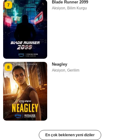
Blade Runner 2099
7
Aksiyon
,
Bilim Kurgu
Neagley
8
Aksiyon
,
Gerilim
En çok beklenen yeni diziler