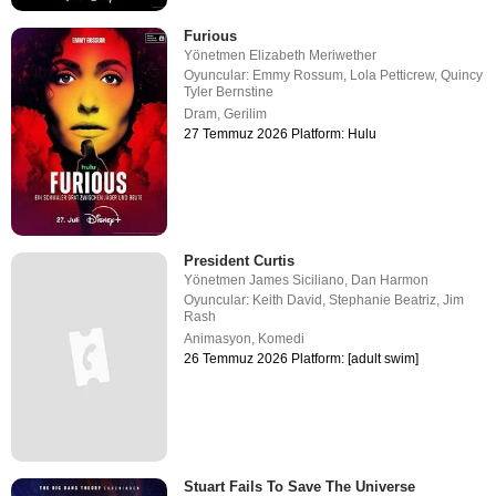
Furious
Yönetmen
Elizabeth Meriwether
Oyuncular:
Emmy Rossum
,
Lola Petticrew
,
Quincy
Tyler Bernstine
Dram
,
Gerilim
27 Temmuz 2026 Platform: Hulu
President Curtis
Yönetmen
James Siciliano
,
Dan Harmon
Oyuncular:
Keith David
,
Stephanie Beatriz
,
Jim
Rash
Animasyon
,
Komedi
26 Temmuz 2026 Platform: [adult swim]
Stuart Fails To Save The Universe