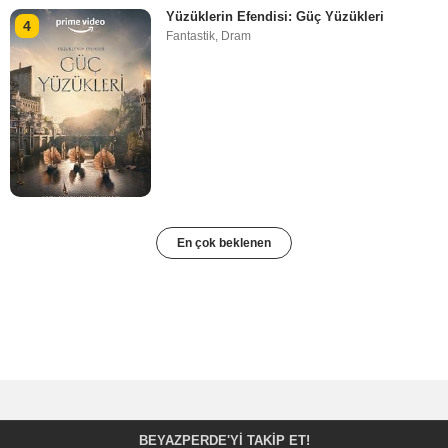
Yüzüklerin Efendisi: Güç Yüzükleri
4
Fantastik
,
Dram
En çok beklenen
BEYAZPERDE'YI TAKIP ET!