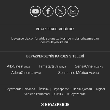
BEYAZPERDE MOBILDE!
Beyazperde.com'u artık sorunsuz biçimde mobil cihazınızdan
görüntüleyebilirsiniz!
BEYAZPERDE'NIN KARDEŞ SİTELERİ
AlloCiné
Filmstarts
SensaCine
Fransa
Almanya
İspanya
AdoroCinema
Sensacine México
brasil
Meksika
Beyazperde Hakkında
|
İletişim
|
Beyazperde Kullanım Şartları
|
Kişisel
Verilerin korunmasi
|
Gizlilik
|
©Beyazperde