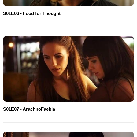
S01E06 - Food for Thought
S01E07 - ArachnoFaebia