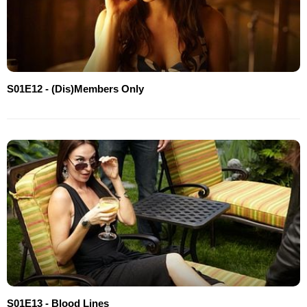
S01E12 - (Dis)Members Only
S01E13 - Blood Lines