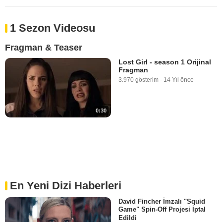
1 Sezon Videosu
Fragman & Teaser
Lost Girl - season 1 Orijinal
Fragman
3.970 gösterim
-
14 Yıl önce
0:30
En Yeni Dizi Haberleri
David Fincher İmzalı "Squid
Game" Spin-Off Projesi İptal
Edildi