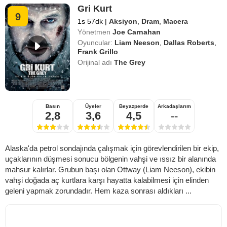
Gri Kurt
9
1s 57dk
|
Aksiyon
,
Dram
,
Macera
Yönetmen
Joe Carnahan
Oyuncular:
Liam Neeson
,
Dallas Roberts
,
Frank Grillo
Orijinal adı
The Grey
Basın
Üyeler
Beyazperde
Arkadaşlarım
2,8
3,6
4,5
--
Alaska'da petrol sondajında çalışmak için görevlendirilen bir ekip,
uçaklarının düşmesi sonucu bölgenin vahşi ve ıssız bir alanında
mahsur kalırlar. Grubun başı olan Ottway (Liam Neeson), ekibin
vahşi doğada aç kurtlara karşı hayatta kalabilmesi için elinden
geleni yapmak zorundadır. Hem kaza sonrası aldıkları ...