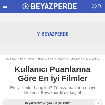
profil
menu
search
Ana Sayfa
En Iyi Filmler
En Iyi Dramlar
2012 yılının en iyi filmi
2012 yılının en iyi dramlar
Kullanıcı Puanlarına
Göre En İyi Filmler
En iyi filmler hangileri? Tüm zamanların en iyi
filmlerini Beyazperde'de keşfet
Beyazperde''ye göre En İyi Filmler