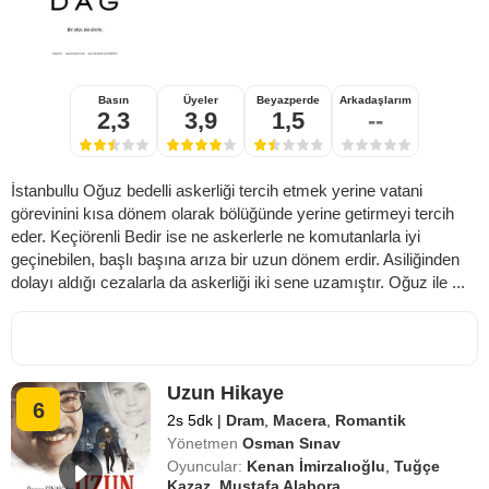
Basın
Üyeler
Beyazperde
Arkadaşlarım
2,3
3,9
1,5
--
İstanbullu Oğuz bedelli askerliği tercih etmek yerine vatani
görevinini kısa dönem olarak bölüğünde yerine getirmeyi tercih
eder. Keçiörenli Bedir ise ne askerlerle ne komutanlarla iyi
geçinebilen, başlı başına arıza bir uzun dönem erdir. Asiliğinden
dolayı aldığı cezalarla da askerliği iki sene uzamıştır. Oğuz ile ...
Uzun Hikaye
6
2s 5dk
|
Dram
,
Macera
,
Romantik
Yönetmen
Osman Sınav
Oyuncular:
Kenan İmirzalıoğlu
,
Tuğçe
Kazaz
,
Mustafa Alabora