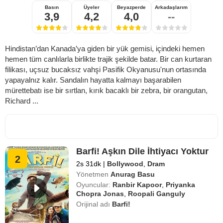
Basın
Üyeler
Beyazperde
Arkadaşlarım
3,9
4,2
4,0
--
Hindistan’dan Kanada’ya giden bir yük gemisi, içindeki hemen
hemen tüm canlılarla birlikte trajik şekilde batar. Bir can kurtaran
filikası, uçsuz bucaksız vahşi Pasifik Okyanusu'nun ortasında
yapayalnız kalır. Sandalın hayatta kalmayı başarabilen
mürettebatı ise bir sırtlan, kırık bacaklı bir zebra, bir orangutan,
Richard ...
Barfi! Aşkın Dile İhtiyacı Yoktur
2
2s 31dk
|
Bollywood
,
Dram
Yönetmen
Anurag Basu
Oyuncular:
Ranbir Kapoor
,
Priyanka
Chopra Jonas
,
Roopali Ganguly
Orijinal adı
Barfi!