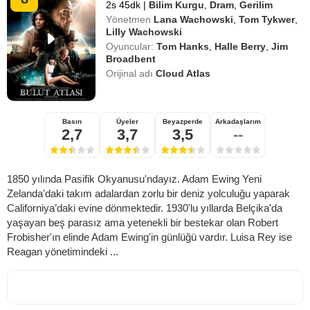
2s 45dk
|
Bilim Kurgu
,
Dram
,
Gerilim
Yönetmen
Lana Wachowski
,
Tom Tykwer
,
Lilly Wachowski
Oyuncular:
Tom Hanks
,
Halle Berry
,
Jim
Broadbent
Orijinal adı
Cloud Atlas
Basın
Üyeler
Beyazperde
Arkadaşlarım
2,7
3,7
3,5
--
1850 yılında Pasifik Okyanusu'ndayız. Adam Ewing Yeni
Zelanda'daki takım adalardan zorlu bir deniz yolculuğu yaparak
Californiya’daki evine dönmektedir. 1930'lu yıllarda Belçika'da
yaşayan beş parasız ama yetenekli bir bestekar olan Robert
Frobisher'ın elinde Adam Ewing'in günlüğü vardır. Luisa Rey ise
Reagan yönetimindeki ...