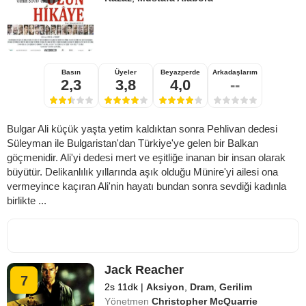
Basın
Üyeler
Beyazperde
Arkadaşlarım
2,3
3,8
4,0
--
Bulgar Ali küçük yaşta yetim kaldıktan sonra Pehlivan dedesi
Süleyman ile Bulgaristan'dan Türkiye'ye gelen bir Balkan
göçmenidir. Ali'yi dedesi mert ve eşitliğe inanan bir insan olarak
büyütür. Delikanlılık yıllarında aşık olduğu Münire'yi ailesi ona
vermeyince kaçıran Ali'nin hayatı bundan sonra sevdiği kadınla
birlikte ...
Jack Reacher
7
2s 11dk
|
Aksiyon
,
Dram
,
Gerilim
Yönetmen
Christopher McQuarrie