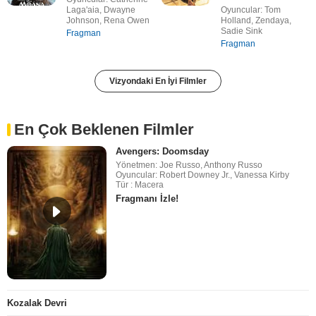
Laga'aia, Dwayne
Oyuncular: Tom
Johnson, Rena Owen
Holland, Zendaya,
Sadie Sink
Fragman
Fragman
Vizyondaki En İyi Filmler
En Çok Beklenen Filmler
Avengers: Doomsday
Yönetmen: Joe Russo, Anthony Russo
Oyuncular: Robert Downey Jr., Vanessa Kirby
Tür : Macera
Fragmanı İzle!
Kozalak Devri