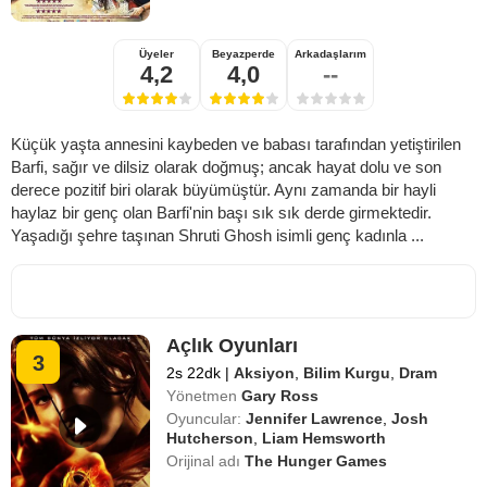
Üyeler
Beyazperde
Arkadaşlarım
4,2
4,0
--
Küçük yaşta annesini kaybeden ve babası tarafından yetiştirilen
Barfi, sağır ve dilsiz olarak doğmuş; ancak hayat dolu ve son
derece pozitif biri olarak büyümüştür. Aynı zamanda bir hayli
haylaz bir genç olan Barfi'nin başı sık sık derde girmektedir.
Yaşadığı şehre taşınan Shruti Ghosh isimli genç kadınla ...
Açlık Oyunları
3
2s 22dk
|
Aksiyon
,
Bilim Kurgu
,
Dram
Yönetmen
Gary Ross
Oyuncular:
Jennifer Lawrence
,
Josh
Hutcherson
,
Liam Hemsworth
Orijinal adı
The Hunger Games