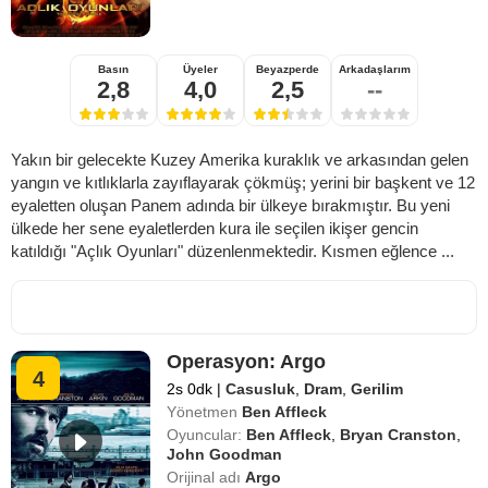
Basın
Üyeler
Beyazperde
Arkadaşlarım
2,8
4,0
2,5
--
Yakın bir gelecekte Kuzey Amerika kuraklık ve arkasından gelen
yangın ve kıtlıklarla zayıflayarak çökmüş; yerini bir başkent ve 12
eyaletten oluşan Panem adında bir ülkeye bırakmıştır. Bu yeni
ülkede her sene eyaletlerden kura ile seçilen ikişer gencin
katıldığı "Açlık Oyunları" düzenlenmektedir. Kısmen eğlence ...
Operasyon: Argo
4
2s 0dk
|
Casusluk
,
Dram
,
Gerilim
Yönetmen
Ben Affleck
Oyuncular:
Ben Affleck
,
Bryan Cranston
,
John Goodman
Orijinal adı
Argo