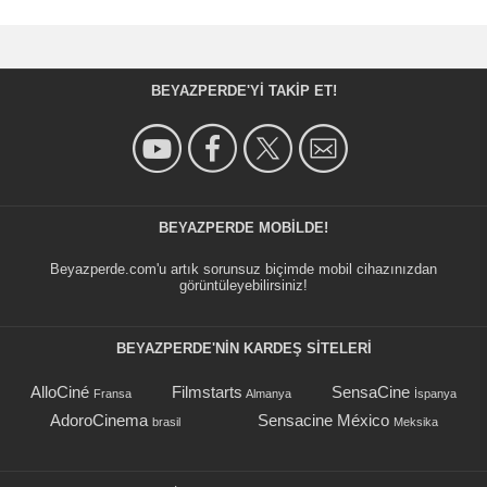
BEYAZPERDE'YI TAKIP ET!
BEYAZPERDE MOBILDE!
Beyazperde.com'u artık sorunsuz biçimde mobil cihazınızdan
görüntüleyebilirsiniz!
BEYAZPERDE'NIN KARDEŞ SİTELERİ
AlloCiné
Filmstarts
SensaCine
Fransa
Almanya
İspanya
AdoroCinema
Sensacine México
brasil
Meksika