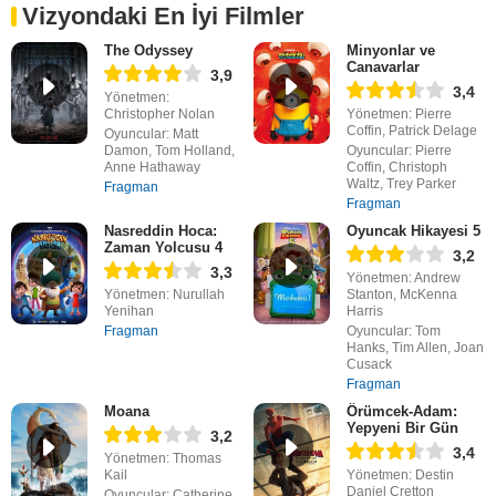
Vizyondaki En İyi Filmler
The Odyssey
Minyonlar ve
Canavarlar
3,9
3,4
Yönetmen:
Christopher Nolan
Yönetmen: Pierre
Coffin, Patrick Delage
Oyuncular: Matt
Damon, Tom Holland,
Oyuncular: Pierre
Anne Hathaway
Coffin, Christoph
Waltz, Trey Parker
Fragman
Fragman
Nasreddin Hoca:
Oyuncak Hikayesi 5
Zaman Yolcusu 4
3,2
3,3
Yönetmen: Andrew
Yönetmen: Nurullah
Stanton, McKenna
Yenihan
Harris
Fragman
Oyuncular: Tom
Hanks, Tim Allen, Joan
Cusack
Fragman
Moana
Örümcek-Adam:
Yepyeni Bir Gün
3,2
3,4
Yönetmen: Thomas
Kail
Yönetmen: Destin
Daniel Cretton
Oyuncular: Catherine