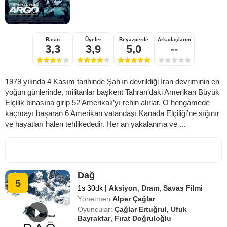
Basın
Üyeler
Beyazperde
Arkadaşlarım
3,3
3,9
5,0
--
1979 yılında 4 Kasım tarihinde Şah'ın devrildiği İran devriminin en
yoğun günlerinde, militanlar başkent Tahran’daki Amerikan Büyük
Elçilik binasına girip 52 Amerikalı’yı rehin alırlar. O hengamede
kaçmayı başaran 6 Amerikan vatandaşı Kanada Elçiliği’ne sığınır
ve hayatları halen tehlikededir. Her an yakalanma ve ...
Dağ
5
1s 30dk
|
Aksiyon
,
Dram
,
Savaş Filmi
Yönetmen
Alper Çağlar
Oyuncular:
Çağlar Ertuğrul
,
Ufuk
Bayraktar
,
Fırat Doğruloğlu