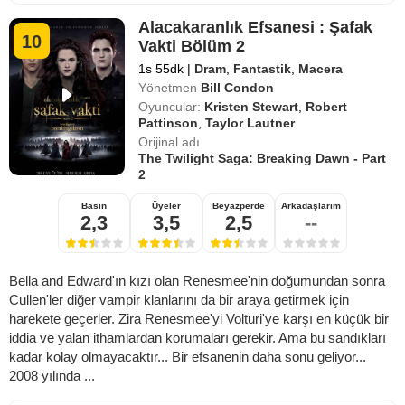
Alacakaranlık Efsanesi : Şafak
10
Vakti Bölüm 2
1s 55dk
|
Dram
,
Fantastik
,
Macera
Yönetmen
Bill Condon
Oyuncular:
Kristen Stewart
,
Robert
Pattinson
,
Taylor Lautner
Orijinal adı
The Twilight Saga: Breaking Dawn - Part
2
Basın
Üyeler
Beyazperde
Arkadaşlarım
2,3
3,5
2,5
--
Bella and Edward'ın kızı olan Renesmee'nin doğumundan sonra
Cullen'ler diğer vampir klanlarını da bir araya getirmek için
harekete geçerler. Zira Renesmee'yi Volturi'ye karşı en küçük bir
iddia ve yalan ithamlardan korumaları gerekir. Ama bu sandıkları
kadar kolay olmayacaktır... Bir efsanenin daha sonu geliyor...
2008 yılında ...