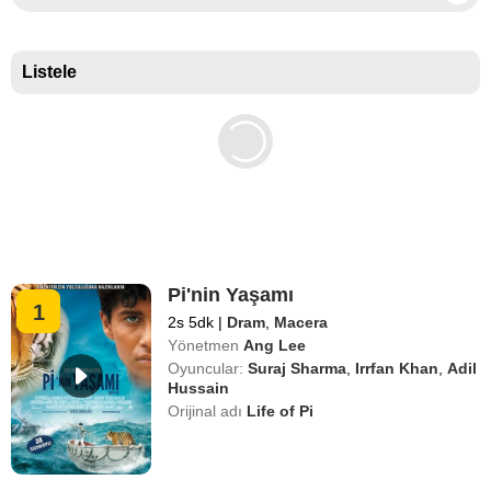
Basın puanlarına göre En İyi Belgeseller
Listele
Pi'nin Yaşamı
1
2s 5dk
|
Dram
,
Macera
Yönetmen
Ang Lee
Oyuncular:
Suraj Sharma
,
Irrfan Khan
,
Adil
Hussain
Orijinal adı
Life of Pi