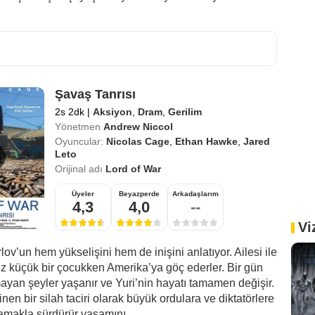
Şavaş Tanrısı
2s 2dk
|
Aksiyon
,
Dram
,
Gerilim
Yönetmen
Andrew Niccol
Oyuncular:
Nicolas Cage
,
Ethan Hawke
,
Jared
Leto
Orijinal adı
Lord of War
Üyeler
Beyazperde
Arkadaşlarım
4,3
4,0
--
Vi
rlov’un hem yükselişini hem de inişini anlatıyor. Ailesi ile
üz küçük bir çocukken Amerika’ya göç ederler. Bir gün
ayan şeyler yaşanır ve Yuri’nin hayatı tamamen değişir.
nen bir silah taciri olarak büyük ordulara ve diktatörlere
amakla sürdürür yaşamını. ...