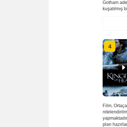
Gotham adet
kuşatılmış bi
4
Film, Ortaça
nitelendiril
yapmaktadır.
plan hazırla