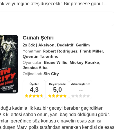
ak ve yüreğine ateş düşecektir. Bir prensese gönül ...
Günah Şehri
2s 3dk
|
Aksiyon
,
Dedektif
,
Gerilim
Yönetmen
Robert Rodriguez
,
Frank Miller
,
Quentin Tarantino
Oyuncular:
Bruce Willis
,
Mickey Rourke
,
Jessica Alba
Orijinal adı
Sin City
Üyeler
Beyazperde
Arkadaşlarım
4,3
5,0
--
lduğu kadınla ilk kez bir geceyi beraber geçirdikten
ık ki ertesi sabah onun, yanı başında öldüğünü görür.
ları gereğince söz konusu cinayetin esas zanlısı
 düşen Marv, polis tarafından aranırken kendisi de esas