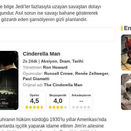
 bilge Jedi'ler fazlasıyla uzayan savaştan dolayı
gundur. Asıl sorun ise savaşı bahane göstererek
gözardı eden şansölyenin gizli planlarıdır.
En
Cinderella Man
2s 24dk
|
Aksiyon
,
Dram
,
Tarihi
Yönetmen
Ron Howard
Oyuncular:
Russell Crowe
,
Renée Zellweger
,
Paul Giamatti
Orijinal adı
The Cinderella Man
Üyeler
Beyazperde
Arkadaşlarım
4,5
4,0
--
hranın hüküm sürdüğü 1930'lu yıllar Amerikası'nda
anlarda işçilik yaparak idame ettiren Jim'in ailesine