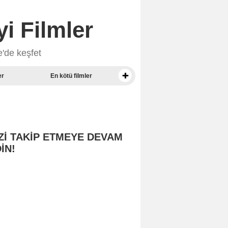
i Filmler
e'de keşfet
er
En kötü filmler
Basın puanlarına göre En İyi Belgeseller
Zİ TAKİP ETMEYE DEVAM
İN!