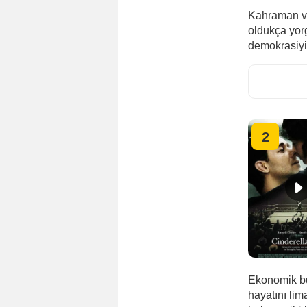
Kahraman ve
oldukça yor
demokrasiyi 
2
Ekonomik bu
hayatını lim