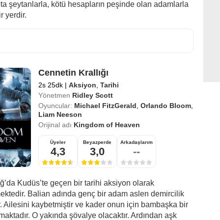
a şeytanlarla, kötü hesapların peşinde olan adamlarla
r yerdir.
Cennetin Krallığı
2s 25dk
|
Aksiyon
,
Tarihi
Yönetmen
Ridley Scott
Oyuncular:
Michael FitzGerald
,
Orlando Bloom
,
Liam Neeson
Orijinal adı
Kingdom of Heaven
Üyeler
Beyazperde
Arkadaşlarım
4,3
3,0
--
ğ’da Kudüs’te geçen bir tarihi aksiyon olarak
mektedir. Balian adında genç bir adam aslen demircilik
 Ailesini kaybetmiştir ve kader onun için bambaşka bir
maktadır. O yakında şövalye olacaktır. Ardından aşk