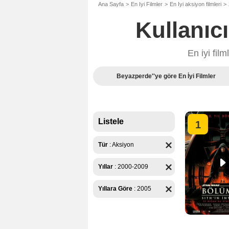
Ana Sayfa
En Iyi Filmler
En Iyi aksiyon filmleri
Kullanıc
En iyi fil
Beyazperde''ye göre En İyi Filmler
Listele
1
Tür
:
Aksiyon
Yıllar
:
2000-2009
Yıllara Göre
:
2005