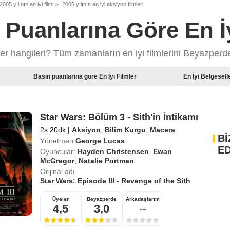
2005 yılının en iyi filmi
2005 yılının en iyi aksiyon filmleri
ı Puanlarına Göre En İy
mler hangileri? Tüm zamanların en iyi filmlerini Beyazperd
Basın puanlarına göre En İyi Filmler
En İyi Belgesell
Star Wars: Bölüm 3 - Sith'in İntikamı
2s 20dk
|
Aksiyon
,
Bilim Kurgu
,
Macera
Bİ
Yönetmen
George Lucas
ED
Oyuncular:
Hayden Christensen
,
Ewan
McGregor
,
Natalie Portman
Orijinal adı
Star Wars: Episode III - Revenge of the Sith
Üyeler
Beyazperde
Arkadaşlarım
4,5
3,0
--