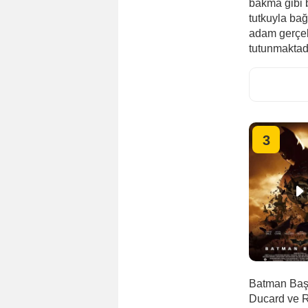
bakma gibi 
tutkuyla ba
adam gerçek
tutunmaktadır
3
Batman Başl
Ducard ve Ra