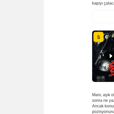
kapıyı çalac
5
Marv, aşık o
sonra ne yaz
Ancak konum
pozisyonuna