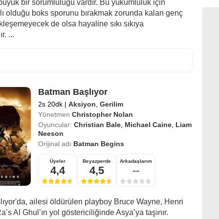
büyük bir sorumluluğu vardır. Bu yükümlülük için
ğlı olduğu boks sporunu bırakmak zorunda kalan genç
leşemeyecek de olsa hayaline sıkı sıkıya
. ...
Batman Başlıyor
2s 20dk
|
Aksiyon
,
Gerilim
Yönetmen
Christopher Nolan
Oyuncular:
Christian Bale
,
Michael Caine
,
Liam
Neeson
Orijinal adı
Batman Begins
Üyeler
Beyazperde
Arkadaşlarım
4,4
4,5
--
ıyor'da, ailesi öldürülen playboy Bruce Wayne, Henri
’s Al Ghul’ın yol göstericiliğinde Asya’ya taşınır.