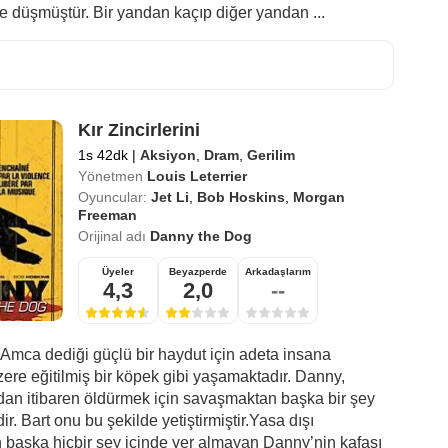
ne düşmüştür. Bir yandan kaçıp diğer yandan ...
Kır Zincirlerini
1s 42dk
|
Aksiyon
,
Dram
,
Gerilim
Yönetmen
Louis Leterrier
Oyuncular:
Jet Li
,
Bob Hoskins
,
Morgan
Freeman
Orijinal adı
Danny the Dog
Üyeler
Beyazperde
Arkadaşlarım
4,3
2,0
--
 Amca dediği güçlü bir haydut için adeta insana
ere eğitilmiş bir köpek gibi yaşamaktadır. Danny,
an itibaren öldürmek için savaşmaktan başka bir şey
r. Bart onu bu şekilde yetiştirmiştir.Yasa dışı
 başka hiçbir şey içinde yer almayan Danny’nin kafası