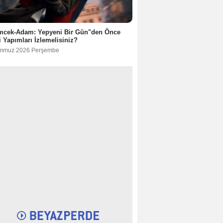
mcek-Adam: Yepyeni Bir Gün"den Önce
 Yapımları İzlemelisiniz?
mmuz 2026 Perşembe