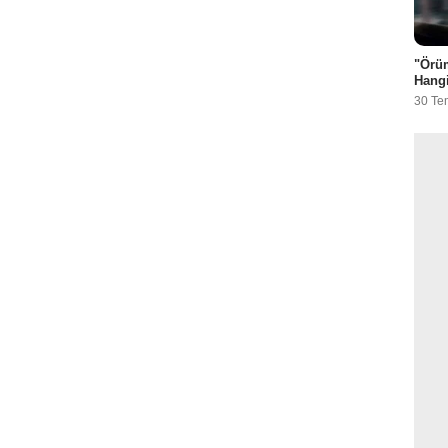
"Örü
Hangi
30 Te