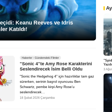
Ay
Geçidi: Keanu Reeves ve Idris
er Katıldı!
Haberler - Gündemdeki Filmler
"Spid
"Sonic 4"te Amy Rose Karakterini
Yazdı
Seslendirecek İsim Belli Oldu
3 Ağu
"Sonic the Hedgehog 4" için hazırlıklar tam gaz
sürerken, serinin başrol oyuncusu Ben
Schwartz, pembe kirpi Amy Rose’u
seslendirecek…
18 Şubat 2026 Çarşamba