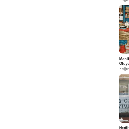
7 Ağu
Manif
Oluy
7 Ağu
Netfl