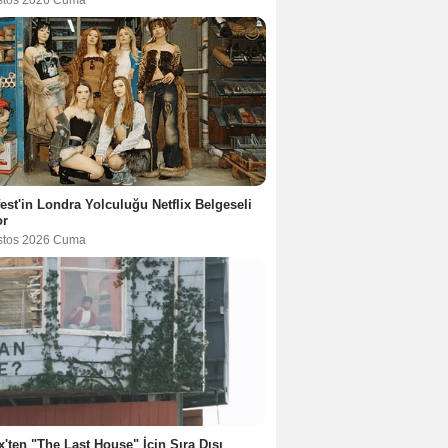
stos 2026 Cuma
est'in Londra Yolculuğu Netflix Belgeseli
or
stos 2026 Cuma
ix'ten "The Last House" İçin Sıra Dışı