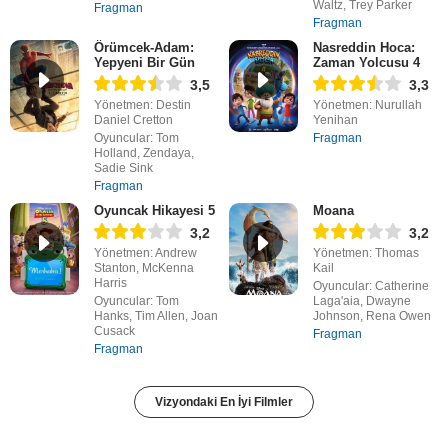
Waltz, Trey Parker
Fragman
Fragman
Örümcek-Adam:
Nasreddin Hoca:
Yepyeni Bir Gün
Zaman Yolcusu 4
3,5
3,3
Yönetmen: Destin
Yönetmen: Nurullah
Daniel Cretton
Yenihan
Oyuncular: Tom
Fragman
Holland, Zendaya,
Sadie Sink
Fragman
Oyuncak Hikayesi 5
Moana
3,2
3,2
Yönetmen: Andrew
Yönetmen: Thomas
Stanton, McKenna
Kail
Harris
Oyuncular: Catherine
Oyuncular: Tom
Laga'aia, Dwayne
Hanks, Tim Allen, Joan
Johnson, Rena Owen
Cusack
Fragman
Fragman
Vizyondaki En İyi Filmler