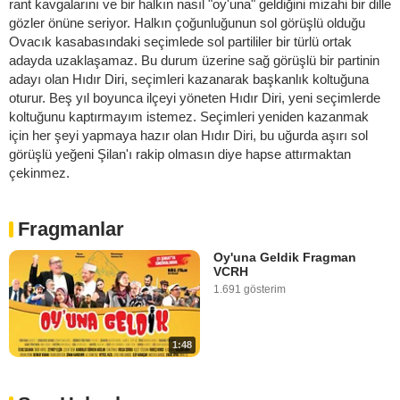
rant kavgalarını ve bir halkın nasıl "oy'una" geldiğini mizahi bir dille
gözler önüne seriyor. Halkın çoğunluğunun sol görüşlü olduğu
Ovacık kasabasındaki seçimlede sol partililer bir türlü ortak
adayda uzaklaşamaz. Bu durum üzerine sağ görüşlü bir partinin
adayı olan Hıdır Diri, seçimleri kazanarak başkanlık koltuğuna
oturur. Beş yıl boyunca ilçeyi yöneten Hıdır Diri, yeni seçimlerde
koltuğunu kaptırmayım istemez. Seçimleri yeniden kazanmak
için her şeyi yapmaya hazır olan Hıdır Diri, bu uğurda aşırı sol
görüşlü yeğeni Şilan'ı rakip olmasın diye hapse attırmaktan
çekinmez.
Fragmanlar
Oy'una Geldik Fragman
VCRH
1.691 gösterim
1:48