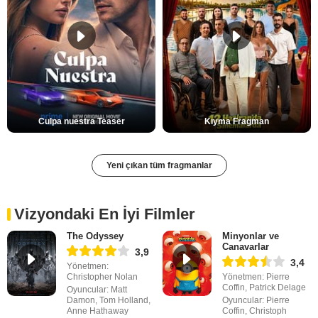
Culpa nuestra Teaser
Kıyma Fragman
Yeni çıkan tüm fragmanlar
Vizyondaki En İyi Filmler
The Odyssey
Minyonlar ve
Canavarlar
3,9
3,4
Yönetmen:
Christopher Nolan
Yönetmen: Pierre
Coffin, Patrick Delage
Oyuncular: Matt
Damon, Tom Holland,
Oyuncular: Pierre
Anne Hathaway
Coffin, Christoph