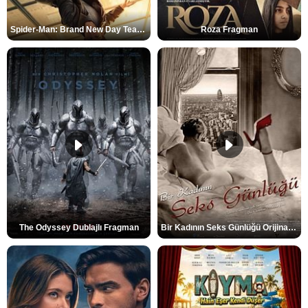
Spider-Man: Brand New Day Teaser
Roza Fragman
The Odyssey Dublajlı Fragman
Bir Kadının Seks Günlüğü Orijinal Fragman