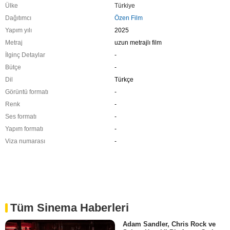
Ülke
Türkiye
Dağıtımcı
Özen Film
Yapım yılı
2025
Metraj
uzun metrajlı film
İlginç Detaylar
-
Bütçe
-
Dil
Türkçe
Görüntü formatı
-
Renk
-
Ses formatı
-
Yapım formatı
-
Viza numarası
-
Tüm Sinema Haberleri
Adam Sandler, Chris Rock ve