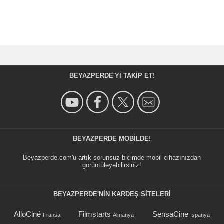
BEYAZPERDE'YI TAKIP ET!
BEYAZPERDE MOBILDE!
Beyazperde.com'u artık sorunsuz biçimde mobil cihazınızdan
görüntüleyebilirsiniz!
BEYAZPERDE'NIN KARDEŞ SİTELERİ
AlloCiné
Filmstarts
SensaCine
Fransa
Almanya
İspanya