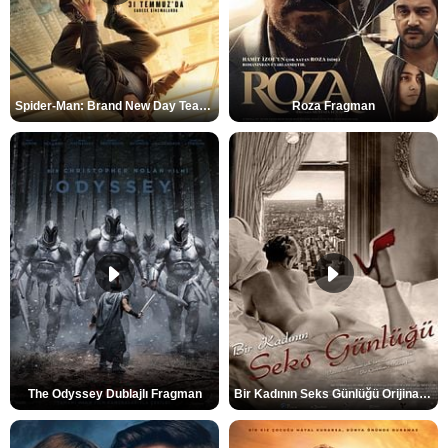
Spider-Man: Brand New Day Teaser
Roza Fragman
The Odyssey Dublajlı Fragman
Bir Kadının Seks Günlüğü Orijinal Fragman