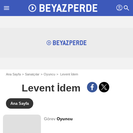
profil
menu
search
Ana Sayfa
Sanatçılar
Oyuncu
Levent İdem
Levent İdem
Ana Sayfa
Görev
Oyuncu