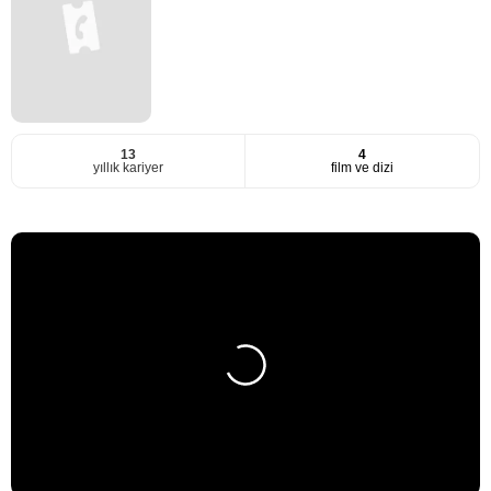
13
4
yıllık kariyer
film ve dizi