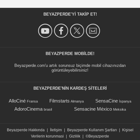
BEYAZPERDE'YI TAKIP ET!
BEYAZPERDE MOBILDE!
Beyazperde.com'u artık sorunsuz biçimde mobil cihazınızdan
görüntüleyebilirsiniz!
BEYAZPERDE'NIN KARDEŞ SİTELERİ
AlloCiné
Filmstarts
SensaCine
Fransa
Almanya
İspanya
AdoroCinema
Sensacine México
brasil
Meksika
Beyazperde Hakkında
|
İletişim
|
Beyazperde Kullanım Şartları
|
Kişisel
Verilerin korunmasi
|
Gizlilik
|
©Beyazperde