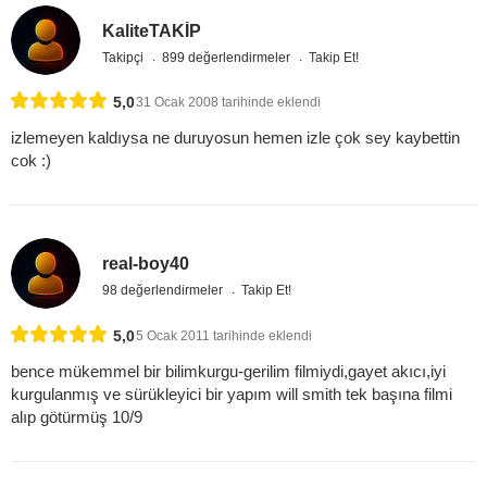
KaliteTAKİP
Takipçi
899 değerlendirmeler
Takip Et!
5,0
31 Ocak 2008 tarihinde eklendi
izlemeyen kaldıysa ne duruyosun hemen izle çok sey kaybettin
cok :)
real-boy40
98 değerlendirmeler
Takip Et!
5,0
5 Ocak 2011 tarihinde eklendi
bence mükemmel bir bilimkurgu-gerilim filmiydi,gayet akıcı,iyi
kurgulanmış ve sürükleyici bir yapım will smith tek başına filmi
alıp götürmüş 10/9