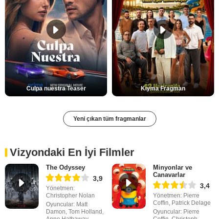
Culpa nuestra Teaser
Kıyma Fragman
Yeni çıkan tüm fragmanlar
Vizyondaki En İyi Filmler
The Odyssey
Minyonlar ve
Canavarlar
3,9
3,4
Yönetmen:
Christopher Nolan
Yönetmen: Pierre
Coffin, Patrick Delage
Oyuncular: Matt
Damon, Tom Holland,
Oyuncular: Pierre
Anne Hathaway
Coffin, Christoph