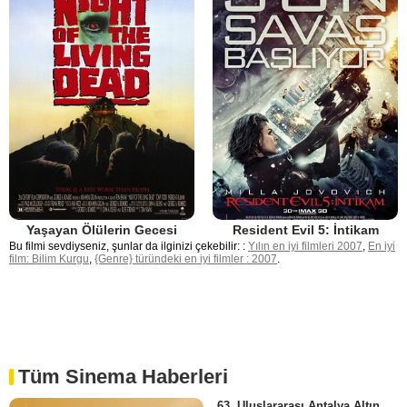
Yaşayan Ölülerin Gecesi
Resident Evil 5: İntikam
Bu filmi sevdiyseniz, şunlar da ilginizi çekebilir: :
Yılın en iyi filmleri 2007
,
En iyi
film: Bilim Kurgu
,
{Genre} türündeki en iyi filmler : 2007
.
Tüm Sinema Haberleri
63. Uluslararası Antalya Altın