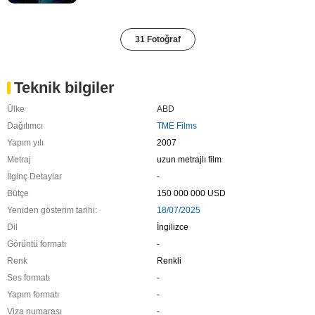
31 Fotoğraf
Teknik bilgiler
Ülke
ABD
Dağıtımcı
TME Films
Yapım yılı
2007
Metraj
uzun metrajlı film
İlginç Detaylar
-
Bütçe
150 000 000 USD
Yeniden gösterim tarihi:
18/07/2025
Dil
İngilizce
Görüntü formatı
-
Renk
Renkli
Ses formatı
-
Yapım formatı
-
Viza numarası
-