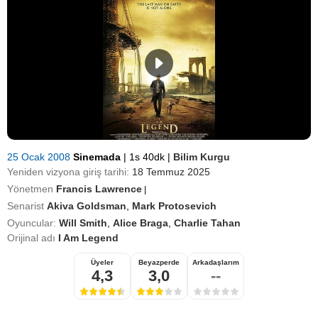
25 Ocak 2008
Sinemada
|
1s 40dk
|
Bilim Kurgu
Yeniden vizyona giriş tarihi:
18 Temmuz 2025
Yönetmen
Francis Lawrence
|
Senarist
Akiva Goldsman
,
Mark Protosevich
Oyuncular:
Will Smith
,
Alice Braga
,
Charlie Tahan
Orijinal adı
I Am Legend
Üyeler
Beyazperde
Arkadaşlarım
4,3
3,0
--