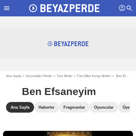
profil
menu
search
Ana Sayfa
Vizyondaki Filmler
Tüm filmler
Tüm Bilim Kurgu filmleri
Ben Efsaneyim
Ben Efsaneyim
Ana Sayfa
Haberler
Fragmanlar
Oyuncular
Üye Ele