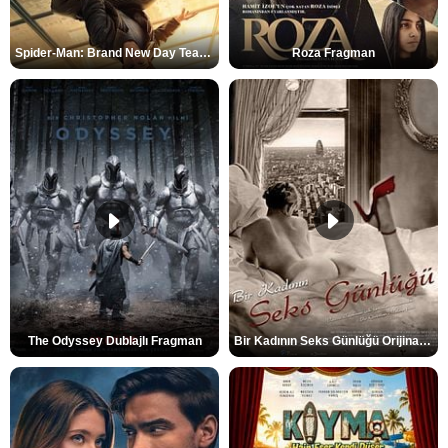
Spider-Man: Brand New Day Teaser
Roza Fragman
The Odyssey Dublajlı Fragman
Bir Kadının Seks Günlüğü Orijinal Fragman