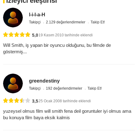
İzleyici eleştirisi
l-i-l-a-H
Takipçi
2.129 değerlendirmeler
Takip Et!
5,0
19 Kasım 2010 tarihinde eklendi
Will Smith, iş yapan bir oyuncu olduğunu, bu filmde de
göstermiş...
greendestiny
Takipçi
192 değerlendirmeler
Takip Et!
3,5
25 Ocak 2008 tarihinde eklendi
yuzeysel olmus film will smith fena deil goruntuler iyi olmus ama
bu konuya film baya eksik kalmis