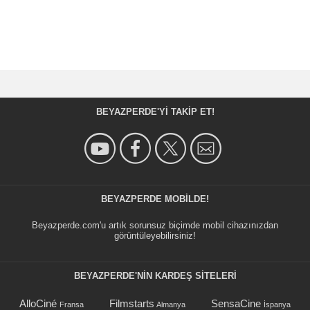
BEYAZPERDE'YI TAKIP ET!
BEYAZPERDE MOBILDE!
Beyazperde.com'u artık sorunsuz biçimde mobil cihazınızdan
görüntüleyebilirsiniz!
BEYAZPERDE'NIN KARDEŞ SİTELERİ
AlloCiné
Filmstarts
SensaCine
Fransa
Almanya
İspanya