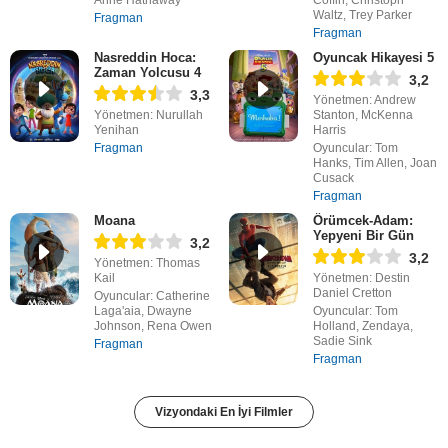
Waltz, Trey Parker
Fragman
Fragman
Nasreddin Hoca:
Oyuncak Hikayesi 5
Zaman Yolcusu 4
3,2
3,3
Yönetmen: Andrew
Yönetmen: Nurullah
Stanton, McKenna
Yenihan
Harris
Fragman
Oyuncular: Tom
Hanks, Tim Allen, Joan
Cusack
Fragman
Moana
Örümcek-Adam:
Yepyeni Bir Gün
3,2
3,2
Yönetmen: Thomas
Kail
Yönetmen: Destin
Daniel Cretton
Oyuncular: Catherine
Laga'aia, Dwayne
Oyuncular: Tom
Johnson, Rena Owen
Holland, Zendaya,
Sadie Sink
Fragman
Fragman
Vizyondaki En İyi Filmler