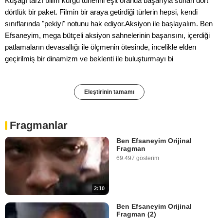
Kuşağı tarzı bilim kurgu türlerini eşit oranda başarıyla sunan dört
dörtlük bir paket. Filmin bir araya getirdiği türlerin hepsi, kendi
sınıflarında "pekiyi" notunu hak ediyor.Aksiyon ile başlayalım. Ben
Efsaneyim, mega bütçeli aksiyon sahnelerinin başarısını, içerdiği
patlamaların devasallığı ile ölçmenin ötesinde, incelikle elden
geçirilmiş bir dinamizm ve beklenti ile buluşturmayı bi
Eleştirinin tamamı
Fragmanlar
Ben Efsaneyim Orijinal
Fragman
69.497 gösterim
2:10
Ben Efsaneyim Orijinal
Fragman (2)