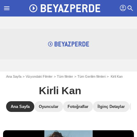
profil
menu
search
Ana Sayfa
Vizyondaki Filmler
Tüm filmler
Tüm Gerilim filmleri
Kirli Kan
Kirli Kan
Ana Sayfa
Oyuncular
Fotoğraflar
İlginç Detaylar
B