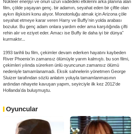
Nükleer enerjiyi ve onun uzun vadedeki etkilerini arka planına alan
film, çölde yaşayan genç. bir adamın, seyahat eden bir çiftle olan
aykırı ilişkisini konu alıyor. Monotonluğu atmak için Arizona çöle
seyahat etmeye karar veren Harry ve Buffy'nin yolda arabası
bozulur. Bu genç adam onlara yardım eder ama karşılığında çifti
rehin alır ve eziyet eder. Amacı ise Buffy ile daha iyi bir dünya"
kurmaktır...
1993 tarihli bu film, çekimler devam ederken hayatını kaybeden
River Phoenix'in zamansız ölümüyle yarım kalmıştı. bu son filmi,
çekimleri yılında sürerken ünlü oyuncunun zamansız ölümü
nedeniyle tamamlanamadı. Eksik sahnelerin yönetmen George
Sluizer tarafından sözlü anlatım yoluyla tamamlanmasının
ardından nihayete kavuşan yapım, seyirciyle ilk kez 2012'de
Hollanda'da buluşmuştu.
Oyuncular