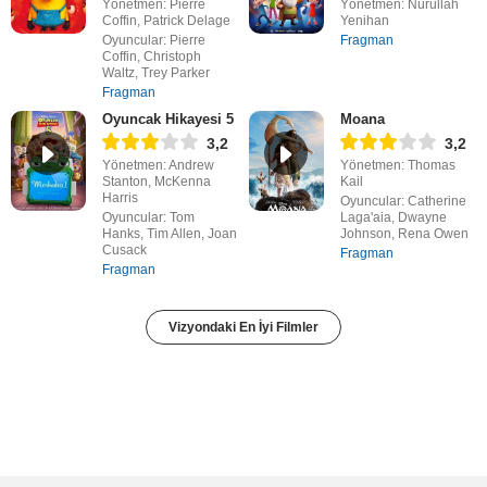
Yönetmen: Pierre
Yönetmen: Nurullah
Coffin, Patrick Delage
Yenihan
Oyuncular: Pierre
Fragman
Coffin, Christoph
Waltz, Trey Parker
Fragman
Oyuncak Hikayesi 5
Moana
3,2
3,2
Yönetmen: Andrew
Yönetmen: Thomas
Stanton, McKenna
Kail
Harris
Oyuncular: Catherine
Oyuncular: Tom
Laga'aia, Dwayne
Hanks, Tim Allen, Joan
Johnson, Rena Owen
Cusack
Fragman
Fragman
Vizyondaki En İyi Filmler