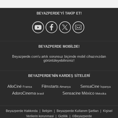
BEYAZPERDE'YI TAKIP ET!
BEYAZPERDE MOBILDE!
Beyazperde.com'u artık sorunsuz biçimde mobil cihazınızdan
görüntüleyebilirsiniz!
BEYAZPERDE'NIN KARDEŞ SİTELERİ
AlloCiné
Filmstarts
SensaCine
Fransa
Almanya
İspanya
AdoroCinema
Sensacine México
brasil
Meksika
Beyazperde Hakkında
|
İletişim
|
Beyazperde Kullanım Şartları
|
Kişisel
Verilerin korunmasi
|
Gizlilik
|
©Beyazperde