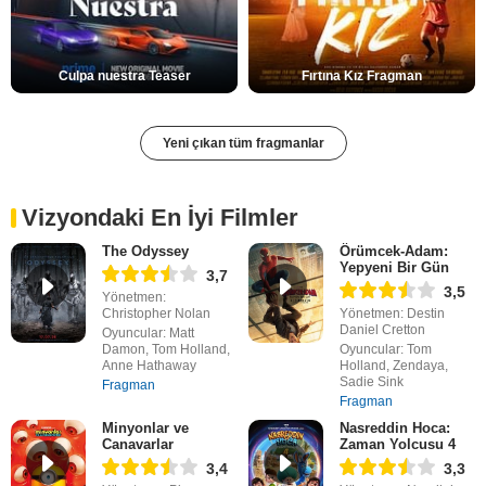
Culpa nuestra Teaser
Fırtına Kız Fragman
Yeni çıkan tüm fragmanlar
Vizyondaki En İyi Filmler
The Odyssey
Örümcek-Adam:
Yepyeni Bir Gün
3,7
3,5
Yönetmen:
Christopher Nolan
Yönetmen: Destin
Daniel Cretton
Oyuncular: Matt
Damon, Tom Holland,
Oyuncular: Tom
Anne Hathaway
Holland, Zendaya,
Sadie Sink
Fragman
Fragman
Minyonlar ve
Nasreddin Hoca:
Canavarlar
Zaman Yolcusu 4
3,4
3,3