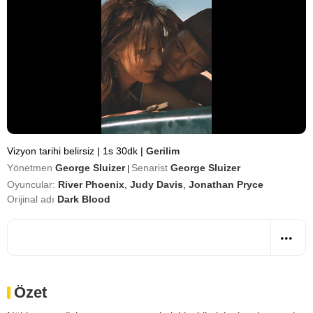
Vizyon tarihi belirsiz
|
1s 30dk
|
Gerilim
Yönetmen
George Sluizer
Senarist
George Sluizer
|
Oyuncular:
River Phoenix
,
Judy Davis
,
Jonathan Pryce
Orijinal adı
Dark Blood
Özet