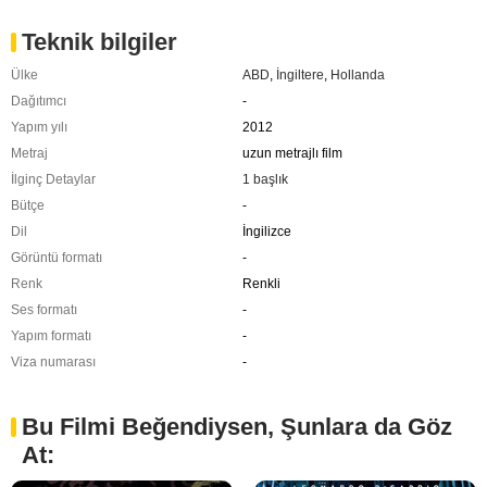
Teknik bilgiler
Ülke
ABD
,
İngiltere
,
Hollanda
Dağıtımcı
-
Yapım yılı
2012
Metraj
uzun metrajlı film
İlginç Detaylar
1 başlık
Bütçe
-
Dil
İngilizce
Görüntü formatı
-
Renk
Renkli
Ses formatı
-
Yapım formatı
-
Viza numarası
-
Bu Filmi Beğendiysen, Şunlara da Göz
At: