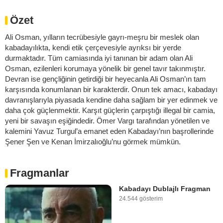
Özet
Ali Osman, yılların tecrübesiyle gayrı-meşru bir meslek olan
kabadayılıkta, kendi etik çerçevesiyle ayrıksı bir yerde
durmaktadır. Tüm camiasında iyi tanınan bir adam olan Ali
Osman, ezilenleri korumaya yönelik bir genel tavır takınmıştır.
Devran ise gençliğinin getirdiği bir heyecanla Ali Osman’ın tam
karşısında konumlanan bir karakterdir. Onun tek amacı, kabadayı
davranışlarıyla piyasada kendine daha sağlam bir yer edinmek ve
daha çok güçlenmektir. Karşıt güçlerin çarpıştığı illegal bir camia,
yeni bir savaşın eşiğindedir. Ömer Vargı tarafından yönetilen ve
kalemini Yavuz Turgul’a emanet eden Kabadayı’nın başrollerinde
Şener Şen ve Kenan İmirzalıoğlu’nu görmek mümkün.
Fragmanlar
Kabadayı Dublajlı Fragman
24.544 gösterim