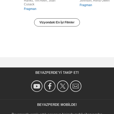
Hanks, Tim Allen, Joan
Johnson, Rena Owen
Cusack
Fragman
Fragman
Vizyondaki En İyi Filmler
BEYAZPERDE'YI TAKIP ET!
BEYAZPERDE MOBILDE!