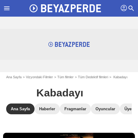
profil
menu
search
Ana Sayfa
Vizyondaki Filmler
Tüm filmler
Tüm Dedektif filmleri
Kabadayı
Kabadayı
Ana Sayfa
Haberler
Fragmanlar
Oyuncular
Üye Ele