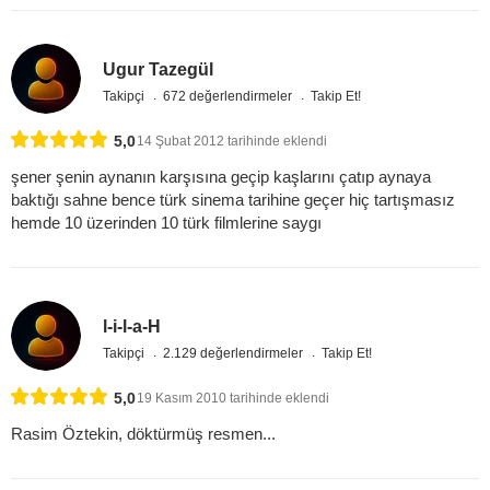
Ugur Tazegül
Takipçi
672 değerlendirmeler
Takip Et!
5,0
14 Şubat 2012 tarihinde eklendi
şener şenin aynanın karşısına geçip kaşlarını çatıp aynaya
baktığı sahne bence türk sinema tarihine geçer hiç tartışmasız
hemde 10 üzerinden 10 türk filmlerine saygı
l-i-l-a-H
Takipçi
2.129 değerlendirmeler
Takip Et!
5,0
19 Kasım 2010 tarihinde eklendi
Rasim Öztekin, döktürmüş resmen...