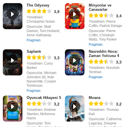
The Odyssey
Minyonlar ve
Canavarlar
3,9
3,4
Yönetmen:
Christopher Nolan
Yönetmen: Pierre
Coffin, Patrick Delage
Oyuncular: Matt
Damon, Tom Holland,
Oyuncular: Pierre
Anne Hathaway
Coffin, Christoph
Waltz, Trey Parker
Fragman
Fragman
Saplantı
Nasreddin Hoca:
Zaman Yolcusu 4
3,3
3,3
Yönetmen: Curry
Barker
Yönetmen: Nurullah
Yenihan
Oyuncular: Michael
Johnston (II), Inde
Fragman
Navarrette, Cooper
Tomlinson
Fragman
Oyuncak Hikayesi 5
Moana
3,2
3,2
Yönetmen: Andrew
Yönetmen: Thomas
Stanton, McKenna
Kail
Harris
Oyuncular: Catherine
Oyuncular: Tom
Laga'aia, Dwayne