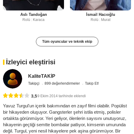
Aslı Tandoğan
İsmail Hacıoğlu
Rolü : Karaca
Rolü : Murat
Tüm oyuncular ve teknik ekip
İzleyici eleştirisi
KaliteTAKİP
Takipçi
899 değerlendirmeler
Takip Et!
3,5
9 Ekim 2014 tarihinde eklendi
Yavuz Turgul'un içerik bakımından en zayıf filmi olabilir. Popülist
bir hikayeden oluşuyor. Gangsterler şehri istila etmiş, polisler
ortalıkta görünmüyor. Yeri geliyor, ölenlerin sayısını unutuyoruz,
hikayenin geçtiği semtte bombalar patlıyor, kimsenin umurunda
değil. Turgul, yeni nesil hikayelere pek aşina görünmüyor. Bir