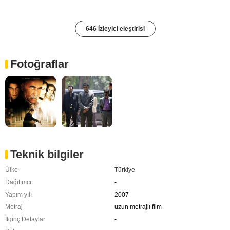
646 İzleyici eleştirisi
Fotoğraflar
Teknik bilgiler
Ülke
Türkiye
Dağıtımcı
-
Yapım yılı
2007
Metraj
uzun metrajlı film
İlginç Detaylar
-