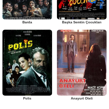
Barda
Başka Semtin Çocukları
Polis
Anayurt Oteli