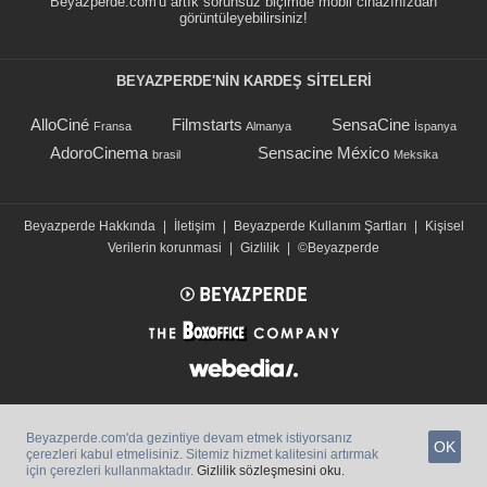
Beyazperde.com'u artık sorunsuz biçimde mobil cihazınızdan
görüntüleyebilirsiniz!
BEYAZPERDE'NIN KARDEŞ SİTELERİ
AlloCiné
Filmstarts
SensaCine
Fransa
Almanya
İspanya
AdoroCinema
Sensacine México
brasil
Meksika
Beyazperde Hakkında
|
İletişim
|
Beyazperde Kullanım Şartları
|
Kişisel
Verilerin korunmasi
|
Gizlilik
|
©Beyazperde
Beyazperde.com'da gezintiye devam etmek istiyorsanız
OK
çerezleri kabul etmelisiniz. Sitemiz hizmet kalitesini artırmak
için çerezleri kullanmaktadır.
Gizlilik sözleşmesini oku.