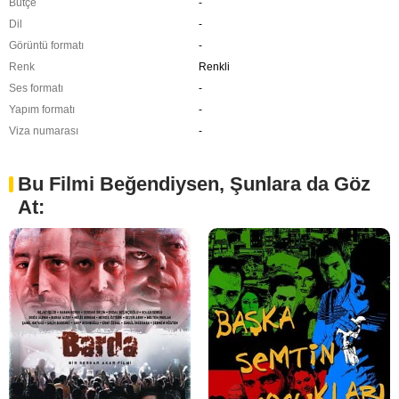
Bütçe
-
Dil
-
Görüntü formatı
-
Renk
Renkli
Ses formatı
-
Yapım formatı
-
Viza numarası
-
Bu Filmi Beğendiysen, Şunlara da Göz
At: