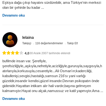
Eşkiya dağa çıkıp hayatını sürdürebilir, ama Türkiye'nin merkezi
olan bir şehirde bu kadar ...
Devamını oku
lelaina
Takipçi
116 değerlendirmeler
Takip Et!
4,0
30 Aralık 2007 tarihinde eklendi
bufilmde insan var. Şerefiyle,
şerefsizliğiyle,,aşkıyla,nefretiyle,acizliğiyle,gururuyla,saygısıyla,h
atırlarıyla,korkusuyla,cesaretiyle...Ali Osman'ın;kaderciliği,
kabullenişi,sevgisi,hastalığı,samsun 216'sı yani varlığı
güzeldir,insandır kendisi,güzel insandır.Devran psikopatın önde
gidenidir.Hayattan intikam alır hali vardır,başına gelmeyen
kalmamıştır.Hayat onu alçak,namussuz ve katil yapmıştır.Ama ...
Devamını oku