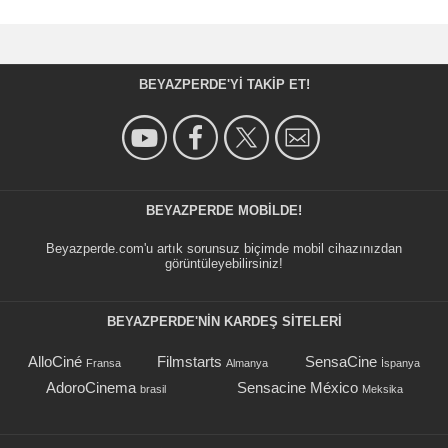
BEYAZPERDE'YI TAKIP ET!
BEYAZPERDE MOBILDE!
Beyazperde.com'u artık sorunsuz biçimde mobil cihazınızdan
görüntüleyebilirsiniz!
BEYAZPERDE'NIN KARDEŞ SİTELERİ
AlloCiné
Filmstarts
SensaCine
Fransa
Almanya
İspanya
AdoroCinema
Sensacine México
brasil
Meksika