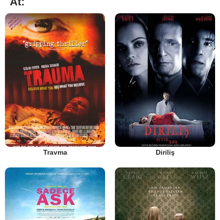
At:
Travma
Diriliş