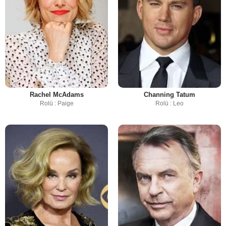
Rachel McAdams
Channing Tatum
Rolü : Paige
Rolü : Leo