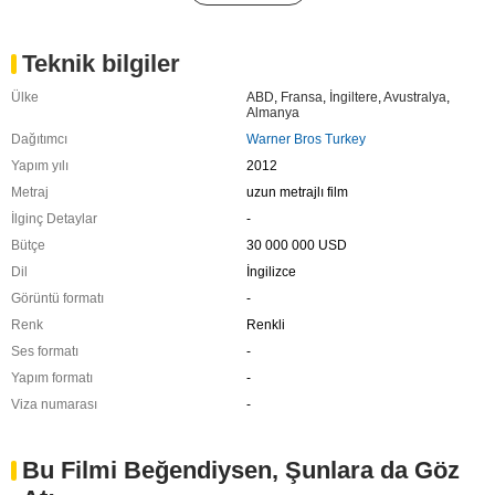
Teknik bilgiler
Ülke
ABD
,
Fransa
,
İngiltere
,
Avustralya
,
Almanya
Dağıtımcı
Warner Bros Turkey
Yapım yılı
2012
Metraj
uzun metrajlı film
İlginç Detaylar
-
Bütçe
30 000 000 USD
Dil
İngilizce
Görüntü formatı
-
Renk
Renkli
Ses formatı
-
Yapım formatı
-
Viza numarası
-
Bu Filmi Beğendiysen, Şunlara da Göz