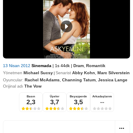
13 Nisan 2012
Sinemada
|
1s 44dk
|
Dram
,
Romantik
Yönetmen
Michael Sucsy
Senarist
Abby Kohn
,
Marc Silverstein
|
Oyuncular:
Rachel McAdams
,
Channing Tatum
,
Jessica Lange
Orijinal adı
The Vow
Basın
Üyeler
Beyazperde
Arkadaşlarım
2,3
3,7
3,5
--