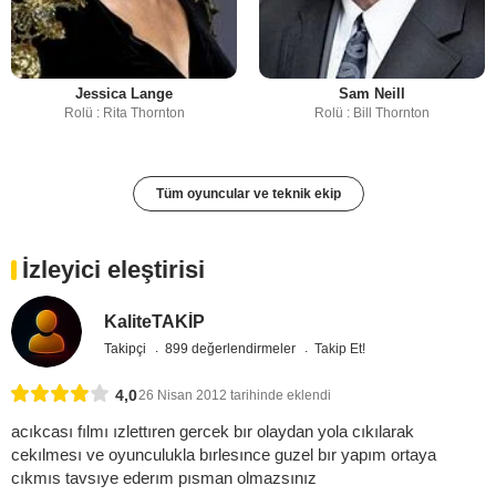
Jessica Lange
Sam Neill
Rolü : Rita Thornton
Rolü : Bill Thornton
Tüm oyuncular ve teknik ekip
İzleyici eleştirisi
KaliteTAKİP
Takipçi
899 değerlendirmeler
Takip Et!
4,0
26 Nisan 2012 tarihinde eklendi
acıkcası fılmı ızlettıren gercek bır olaydan yola cıkılarak
cekılmesı ve oyunculukla bırlesınce guzel bır yapım ortaya
cıkmıs tavsıye ederım pısman olmazsınız