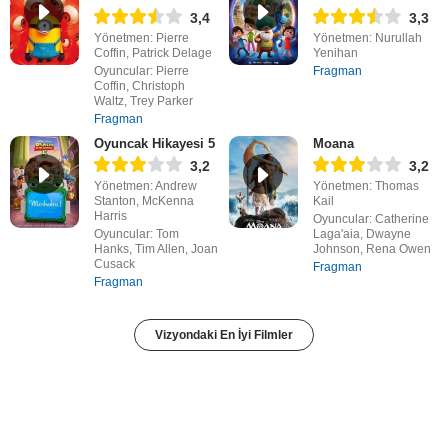
3,4
3,3
Yönetmen: Pierre
Yönetmen: Nurullah
Coffin, Patrick Delage
Yenihan
Oyuncular: Pierre
Fragman
Coffin, Christoph
Waltz, Trey Parker
Fragman
Oyuncak Hikayesi 5
Moana
3,2
3,2
Yönetmen: Andrew
Yönetmen: Thomas
Stanton, McKenna
Kail
Harris
Oyuncular: Catherine
Oyuncular: Tom
Laga'aia, Dwayne
Hanks, Tim Allen, Joan
Johnson, Rena Owen
Cusack
Fragman
Fragman
Vizyondaki En İyi Filmler