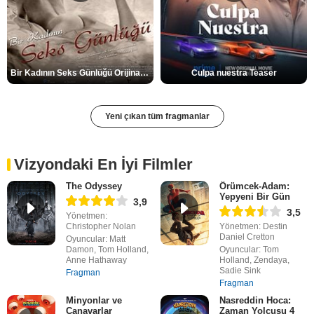
Bir Kadının Seks Günlüğü Orijinal Fragman
Culpa nuestra Teaser
Yeni çıkan tüm fragmanlar
Vizyondaki En İyi Filmler
The Odyssey
Örümcek-Adam:
Yepyeni Bir Gün
3,9
3,5
Yönetmen:
Christopher Nolan
Yönetmen: Destin
Daniel Cretton
Oyuncular: Matt
Damon, Tom Holland,
Oyuncular: Tom
Anne Hathaway
Holland, Zendaya,
Sadie Sink
Fragman
Fragman
Minyonlar ve
Nasreddin Hoca:
Canavarlar
Zaman Yolcusu 4