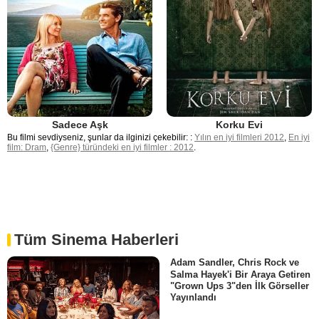
Sadece Aşk
Korku Evi
Bu filmi sevdiyseniz, şunlar da ilginizi çekebilir: :
Yılın en iyi filmleri 2012
,
En iyi
film: Dram
,
{Genre} türündeki en iyi filmler : 2012
.
Tüm Sinema Haberleri
Adam Sandler, Chris Rock ve
Salma Hayek'i Bir Araya Getiren
"Grown Ups 3"den İlk Görseller
Yayınlandı