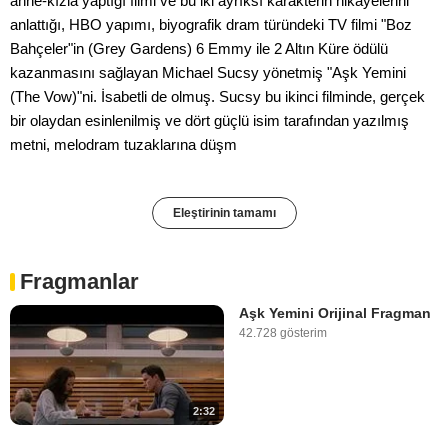
anne-kızla yaptığı filmi ve bu iki ayrıksı karakterin hikâyelerini
anlattığı, HBO yapımı, biyografik dram türündeki TV filmi "Boz
Bahçeler"in (Grey Gardens) 6 Emmy ile 2 Altın Küre ödülü
kazanmasını sağlayan Michael Sucsy yönetmiş "Aşk Yemini
(The Vow)"ni. İsabetli de olmuş. Sucsy bu ikinci filminde, gerçek
bir olaydan esinlenilmiş ve dört güçlü isim tarafından yazılmış
metni, melodram tuzaklarına düşm
Eleştirinin tamamı
Fragmanlar
Aşk Yemini Orijinal Fragman
42.728 gösterim
2:32