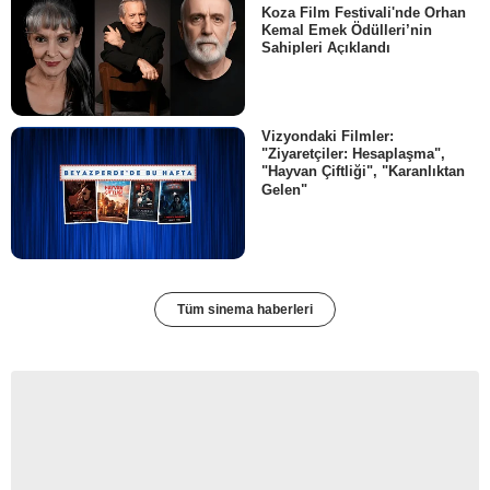
Koza Film Festivali'nde Orhan
Kemal Emek Ödülleri’nin
Sahipleri Açıklandı
Vizyondaki Filmler:
"Ziyaretçiler: Hesaplaşma",
"Hayvan Çiftliği", "Karanlıktan
Gelen"
Tüm sinema haberleri