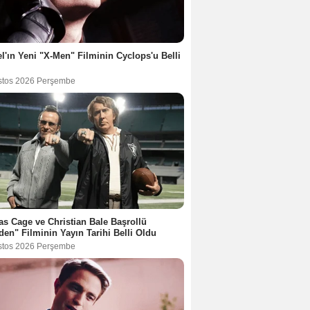
l'ın Yeni "X-Men" Filminin Cyclops'u Belli
stos 2026 Perşembe
as Cage ve Christian Bale Başrollü
en" Filminin Yayın Tarihi Belli Oldu
stos 2026 Perşembe