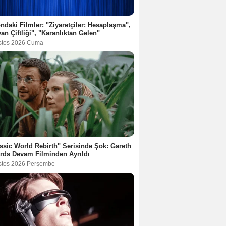
ndaki Filmler: "Ziyaretçiler: Hesaplaşma",
an Çiftliği", "Karanlıktan Gelen"
stos 2026 Cuma
ssic World Rebirth" Serisinde Şok: Gareth
rds Devam Filminden Ayrıldı
stos 2026 Perşembe