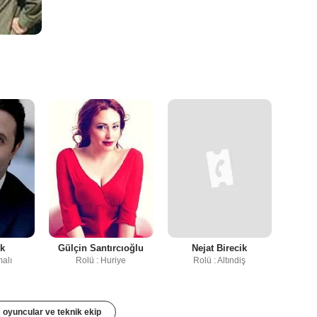
ık
Gülçin Santırcıoğlu
Nejat Birecik
malı
Rolü : Huriye
Rolü : Altındiş
oyuncular ve teknik ekip