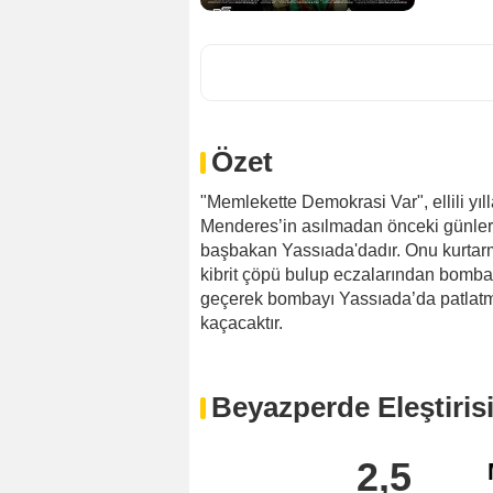
Özet
"Memlekette Demokrasi Var", ellili yı
Menderes’in asılmadan önceki günleri
başbakan Yassıada'dadır. Onu kurtarm
kibrit çöpü bulup eczalarından bomba 
geçerek bombayı Yassıada’da patlatm
kaçacaktır.
Beyazperde Eleştiris
2,5