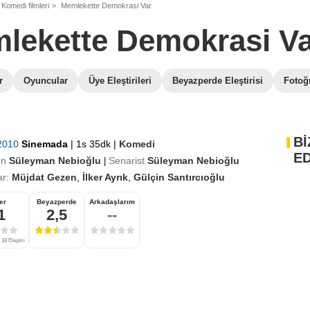
Komedi filmleri
Memlekette Demokrasi Var
lekette Demokrasi Va
r
Oyuncular
Üye Eleştirileri
Beyazperde Eleştirisi
Fotoğr
Bİ
 2010
Sinemada
|
1s 35dk
|
Komedi
ED
en
Süleyman Nebioğlu
Senarist
Süleyman Nebioğlu
|
r:
Müjdat Gezen
,
İlker Ayrık
,
Gülçin Santırcıoğlu
er
Beyazperde
Arkadaşlarım
1
2,5
--
18 Eleştiri