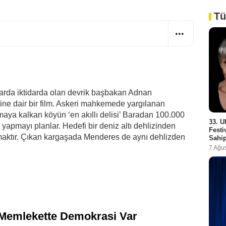
Tü
llarda iktidarda olan devrik başbakan Adnan
ne dair bir film. Askeri mahkemede yargılanan
aya kalkan köyün ‘en akıllı delisi’ Baradan 100.000
33. U
yapmayı planlar. Hedefi bir deniz altı dehlizinden
Festi
aktır. Çıkan kargaşada Menderes de aynı dehlizden
Sahip
7 Ağu
i
Memlekette Demokrasi Var