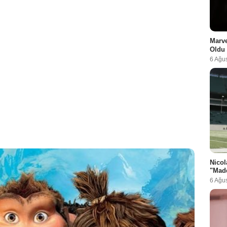
Marve
Oldu
6 Ağu
Nicol
"Madd
6 Ağu