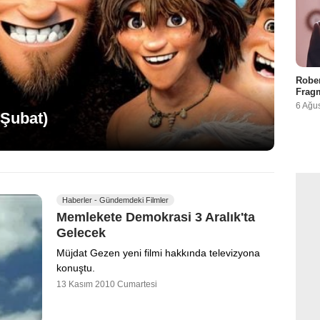
Rober
Fragm
6 Ağu
 Şubat)
Haberler - Gündemdeki Filmler
Memlekete Demokrasi 3 Aralık'ta
Gelecek
Müjdat Gezen yeni filmi hakkında televizyona
konuştu.
13 Kasım 2010 Cumartesi