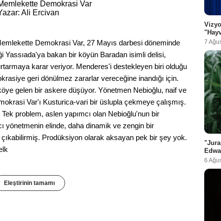
Memlekette Demokrasi Var
Yazar: Ali Ercivan
Vizyo
"Hayv
7 Ağu
 Memlekette Demokrasi Var, 27 Mayıs darbesi döneminde
i Yassıada'ya bakan bir köyün Baradan isimli delisi,
tarmaya karar veriyor. Menderes'i destekleyen biri olduğu
krasiye geri dönülmez zararlar vereceğine inandığı için.
köye gelen bir askere düşüyor. Yönetmen Nebioğlu, naif ve
okrasi Var'ı Kusturica-vari bir üslupla çekmeye çalışmış.
 Tek problem, aslen yapımcı olan Nebioğlu'nun bir
cı yönetmenin elinde, daha dinamik ve zengin bir
 iş çıkabilirmiş. Prodüksiyon olarak aksayan pek bir şey yok.
"Jura
elk
Edwa
6 Ağu
Eleştirinin tamamı