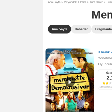
Ana Sayfa
Vizyondaki Filmler
Tüm filmler
Tüm 
Mem
Ana Sayfa
Haberler
Fragmanla
3 Aralık
Yönetm
Oyuncula
Üyel
2,
132 Puanlama, 