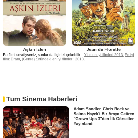
Aşkın İzleri
Jean de Florette
Bu filmi sevdiyseniz, şunlar da ilginizi çekebilir: :
Yılın en iyi filmleri 2013
,
En iyi
film: Dram
,
{Genre} türündeki en iyi filmler : 2013
.
Tüm Sinema Haberleri
Adam Sandler, Chris Rock ve
Salma Hayek'i Bir Araya Getiren
"Grown Ups 3"den İlk Görseller
Yayınlandı