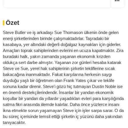
Özet
Steve Butler ve iş arkadaşı Sue Thomason ülkenin önde gelen
enerji şirketlerinden birinde çalışmaktadırlar. Taşradaki bir
kasabaya, yer altındaki değerli doğalgaz kaynakları için giderler.
Amaçları toprak sahiplerinden evlerini en ucuza kapatmaktır. Zira
buradaki halk, yakın zamanda yaşanan ekonomik krizden
oldukça sert darbe almıştır. Yaşanan zor günleri hesaba katarak
Steve ve Sue, yerel hak sahiplerinin şirketin tekliflerine sıcak
bakacağına inanmaktadır. Fakat karşılarına herkesin saygı
duyduğu yaşlı bir öğretmen olan Frank Yates çıkar ve teklife
sonuna kadar direnir. Steve'i gözü hiç tutmayan Dustin Noble ise
en önemli destekçilerindendir. İnsanlar bir yandan ekonomik
koşullar bir yandan da yıllardır yaşadıkları evleri para karşılığında
satma fikri arasında iilemde kalırlar. Daha önce yüzlerce insanı
ikna etmekte sorun yaşamayan Steve için işler sarpa sarar. O da
bu süreç içerisinde temsil ettiği şirketin iç yüzünü daha yakından
tanıyacaktır.