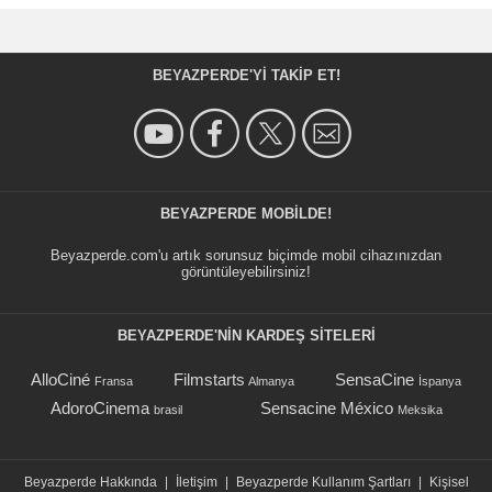
BEYAZPERDE'YI TAKIP ET!
BEYAZPERDE MOBILDE!
Beyazperde.com'u artık sorunsuz biçimde mobil cihazınızdan
görüntüleyebilirsiniz!
BEYAZPERDE'NIN KARDEŞ SİTELERİ
AlloCiné
Filmstarts
SensaCine
Fransa
Almanya
İspanya
AdoroCinema
Sensacine México
brasil
Meksika
Beyazperde Hakkında
|
İletişim
|
Beyazperde Kullanım Şartları
|
Kişisel