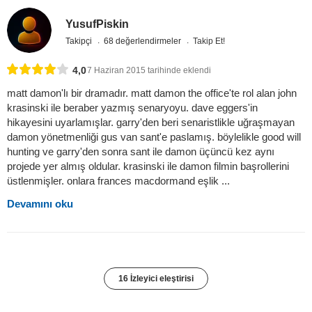
YusufPiskin
Takipçi
68 değerlendirmeler
Takip Et!
4,0
7 Haziran 2015 tarihinde eklendi
matt damon'lı bir dramadır. matt damon the office'te rol alan john
krasinski ile beraber yazmış senaryoyu. dave eggers'in
hikayesini uyarlamışlar. garry'den beri senaristlikle uğraşmayan
damon yönetmenliği gus van sant'e paslamış. böylelikle good will
hunting ve garry'den sonra sant ile damon üçüncü kez aynı
projede yer almış oldular. krasinski ile damon filmin başrollerini
üstlenmişler. onlara frances macdormand eşlik ...
Devamını oku
16 İzleyici eleştirisi