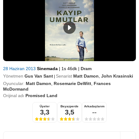
28 Haziran 2013
Sinemada
|
1s 46dk
|
Dram
Yönetmen
Gus Van Sant
Senarist
Matt Damon
,
John Krasinski
|
Oyuncular:
Matt Damon
,
Rosemarie DeWitt
,
Frances
McDormand
Orijinal adı
Promised Land
Üyeler
Beyazperde
Arkadaşlarım
3,3
3,5
--