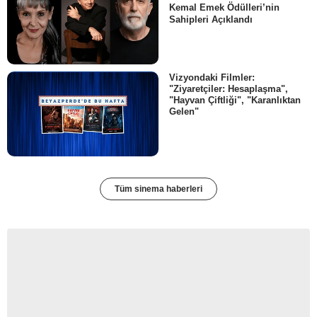
Kemal Emek Ödülleri’nin
Sahipleri Açıklandı
Vizyondaki Filmler:
"Ziyaretçiler: Hesaplaşma",
"Hayvan Çiftliği", "Karanlıktan
Gelen"
Tüm sinema haberleri