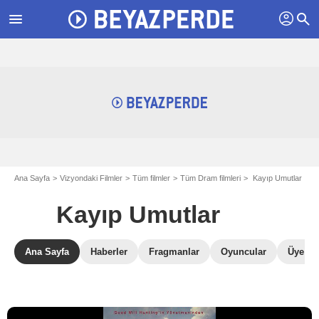
profil
menu
search
Ana Sayfa
Vizyondaki Filmler
Tüm filmler
Tüm Dram filmleri
Kayıp Umutlar
Kayıp Umutlar
Ana Sayfa
Haberler
Fragmanlar
Oyuncular
Üye Ele