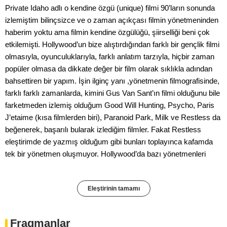
Private Idaho adlı o kendine özgü (unique) filmi 90’ların sonunda
izlemiştim bilinçsizce ve o zaman açıkçası filmin yönetmeninden
haberim yoktu ama filmin kendine özgülüğü, şiirselliği beni çok
etkilemişti. Hollywood’un bize alıştırdığından farklı bir gençlik filmi
olmasıyla, oyunculuklarıyla, farklı anlatım tarzıyla, hiçbir zaman
popüler olmasa da dikkate değer bir film olarak sıklıkla adından
bahsettiren bir yapım. İşin ilginç yanı ,yönetmenin filmografisinde,
farklı farklı zamanlarda, kimini Gus Van Sant’ın filmi olduğunu bile
farketmeden izlemiş olduğum Good Will Hunting, Psycho, Paris
J’etaime (kısa filmlerden biri), Paranoid Park, Milk ve Restless da
beğenerek, başarılı bularak izlediğim filmler. Fakat Restless
eleştirimde de yazmış olduğum gibi bunları toplayınca kafamda
tek bir yönetmen oluşmuyor. Hollywood’da bazı yönetmenleri
Eleştirinin tamamı
Fragmanlar