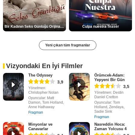
Bir Kadının Seks Günlüğü Orijinal Fragman
Culpa nuestra Teaser
Yeni çıkan tüm fragmanlar
Vizyondaki En İyi Filmler
The Odyssey
Örümcek-Adam:
Yepyeni Bir Gün
3,9
3,5
Yönetmen:
Christopher Nolan
Yönetmen: Destin
Daniel Cretton
Oyuncular: Matt
Damon, Tom Holland,
Oyuncular: Tom
Anne Hathaway
Holland, Zendaya,
Sadie Sink
Fragman
Fragman
Minyonlar ve
Nasreddin Hoca:
Canavarlar
Zaman Yolcusu 4