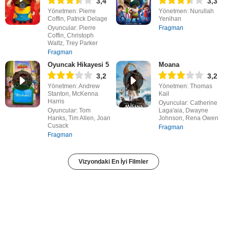
3,4
3,3
Yönetmen: Pierre
Yönetmen: Nurullah
Coffin, Patrick Delage
Yenihan
Oyuncular: Pierre
Fragman
Coffin, Christoph
Waltz, Trey Parker
Fragman
Oyuncak Hikayesi 5
Moana
3,2
3,2
Yönetmen: Andrew
Yönetmen: Thomas
Stanton, McKenna
Kail
Harris
Oyuncular: Catherine
Oyuncular: Tom
Laga'aia, Dwayne
Hanks, Tim Allen, Joan
Johnson, Rena Owen
Cusack
Fragman
Fragman
Vizyondaki En İyi Filmler