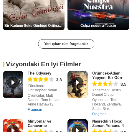
Bir Kadının Seks Günlüğü Orijinal Fragman
Culpa nuestra Teaser
Yeni çıkan tüm fragmanlar
Vizyondaki En İyi Filmler
The Odyssey
Örümcek-Adam:
Yepyeni Bir Gün
3,8
3,5
Yönetmen:
Christopher Nolan
Yönetmen: Destin
Daniel Cretton
Oyuncular: Matt
Damon, Tom Holland,
Oyuncular: Tom
Anne Hathaway
Holland, Zendaya,
Sadie Sink
Fragman
Fragman
Minyonlar ve
Nasreddin Hoca:
Canavarlar
Zaman Yolcusu 4