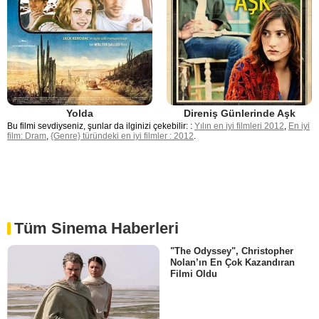
Yolda
Direniş Günlerinde Aşk
Bu filmi sevdiyseniz, şunlar da ilginizi çekebilir: :
Yılın en iyi filmleri 2012
,
En iyi
film: Dram
,
{Genre} türündeki en iyi filmler : 2012
.
Tüm Sinema Haberleri
"The Odyssey", Christopher
Nolan’ın En Çok Kazandıran
Filmi Oldu