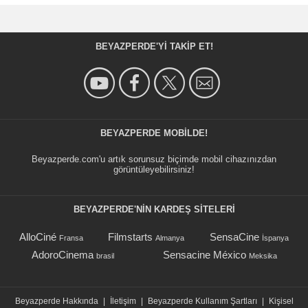
BEYAZPERDE'YI TAKIP ET!
BEYAZPERDE MOBILDE!
Beyazperde.com'u artık sorunsuz biçimde mobil cihazınızdan
görüntüleyebilirsiniz!
BEYAZPERDE'NIN KARDEŞ SİTELERİ
AlloCiné
Filmstarts
SensaCine
Fransa
Almanya
İspanya
AdoroCinema
Sensacine México
brasil
Meksika
Beyazperde Hakkında
|
İletişim
|
Beyazperde Kullanım Şartları
|
Kişisel