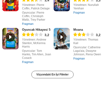
3,4
3,3
Yönetmen: Pierre
Yönetmen: Nurullah
Coffin, Patrick Delage
Yenihan
Oyuncular: Pierre
Fragman
Coffin, Christoph
Waltz, Trey Parker
Fragman
Oyuncak Hikayesi 5
Moana
3,2
3,2
Yönetmen: Andrew
Yönetmen: Thomas
Stanton, McKenna
Kail
Harris
Oyuncular: Catherine
Oyuncular: Tom
Laga'aia, Dwayne
Hanks, Tim Allen, Joan
Johnson, Rena Owen
Cusack
Fragman
Fragman
Vizyondaki En İyi Filmler