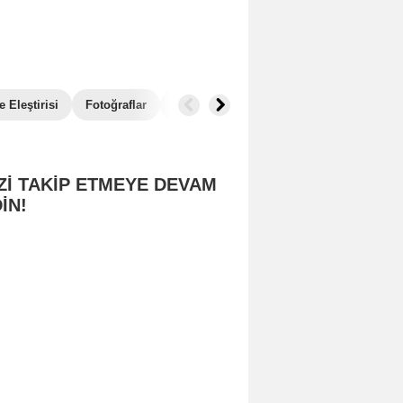
 Eleştirisi
Fotoğraflar
İlginç Detaylar
Box Office
Benzer
Zİ TAKİP ETMEYE DEVAM
İN!