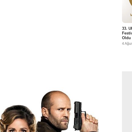
33. U
Festi
Oldu
4 Ağu