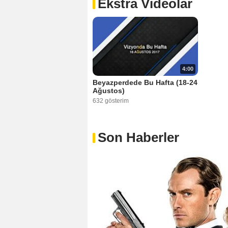
Ekstra Videolar
4:00
Beyazperdede Bu Hafta (18-24
Ağustos)
632 gösterim
Son Haberler