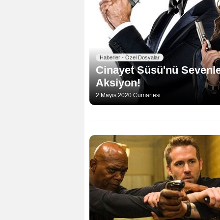
Haberler - Özel Dosyalar
Cinayet Süsü'nü Sevenle
Aksiyon!
2 Mayıs 2020 Cumartesi