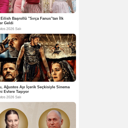
e Eilish Başrollü "Sırça Fanus"tan İlk
er Geldi
stos 2026 Salı
u, Ağustos Ayı İçerik Seçkisiyle Sinema
ni Evlere Taşıyor
stos 2026 Salı