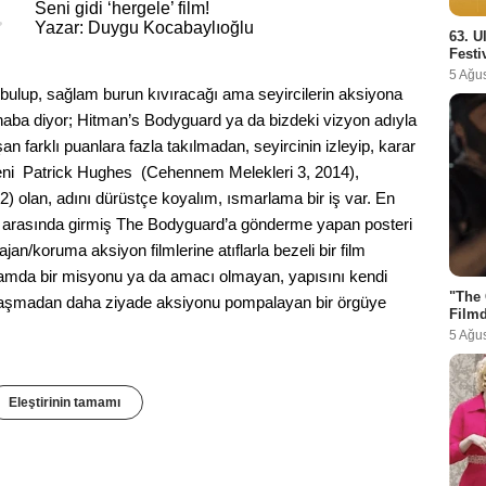
Seni gidi ‘hergele’ film!
Yazar: Duygu Kocabaylıoğlu
63. U
Festi
5 Ağu
bulup, sağlam burun kıvıracağı ama seyircilerin aksiyona
haba diyor; Hitman’s Bodyguard ya da bizdeki vizyon adıyla
n farklı puanlara fazla takılmadan, seyircinin izleyip, karar
meni Patrick Hughes (Cehennem Melekleri 3, 2014),
) olan, adını dürüstçe koyalım, ısmarlama bir iş var. En
ler arasında girmiş The Bodyguard’a gönderme yapan posteri
jan/koruma aksiyon filmlerine atıflarla bezeli bir film
amda bir misyonu ya da amacı olmayan, yapısını kendi
"The 
ulaşmadan daha ziyade aksiyonu pompalayan bir örgüye
Filmd
5 Ağu
Eleştirinin tamamı