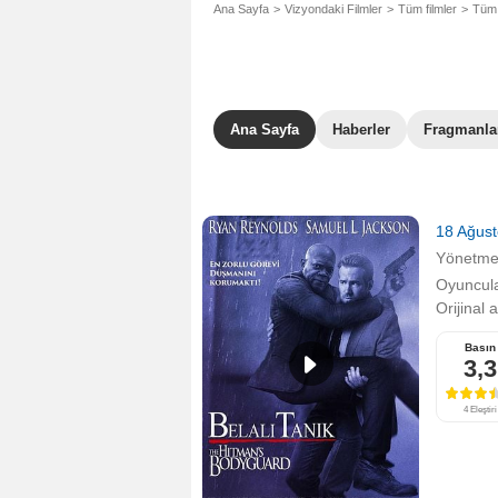
Ana Sayfa
Vizyondaki Filmler
Tüm filmler
Tüm 
Ana Sayfa
Haberler
Fragmanla
18 Ağus
Yönetm
Oyuncula
Orijinal 
Basın
3,3
4 Eleştiri