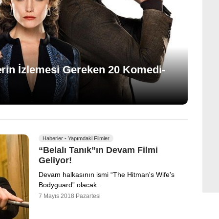
rin İzlemesi Gereken 20 Komedi-
Haberler - Yapımdaki Filmler
“Belalı Tanık”ın Devam Filmi
Geliyor!
Devam halkasının ismi “The Hitman's Wife's
Bodyguard” olacak.
7 Mayıs 2018 Pazartesi