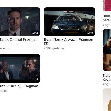
Billi
Karel
4 Ağu
1:42
1:49
 Tanık Orijinal Fragman
Belalı Tanık Altyazılı Fragman
(3)
österim
2.394 gösterim
Tivib
Keyfi
1:48
4 Ağu
 Tanık Dublajlı Fragman
terim