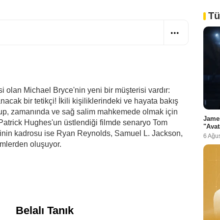
Tü
i olan Michael Bryce'nin yeni bir müşterisi vardır:
cak bir tetikçi! İkili kişiliklerindeki ve hayata bakış
 koyup, zamanında ve sağ salim mahkemede olmak için
Jame
ni Patrick Hughes'un üstlendiği filmde senaryo Tom
"Avat
nin kadrosu ise Ryan Reynolds, Samuel L. Jackson,
6 Ağu
mlerden oluşuyor.
i
Belalı Tanık