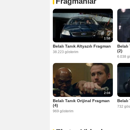
Fragmanlar
1:58
Belalı Tanık Altyazılı Fragman
Belalı
(2)
38.223 gösterim
6.038 g
2:04
Belalı Tanık Orijinal Fragman
Belalı
(4)
732 gös
969 gösterim