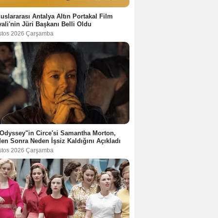
luslararası Antalya Altın Portakal Film
vali'nin Jüri Başkanı Belli Oldu
stos 2026 Çarşamba
Odyssey"in Circe'si Samantha Morton,
en Sonra Neden İşsiz Kaldığını Açıkladı
stos 2026 Çarşamba