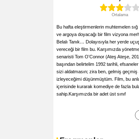
Ortalama
Bu hafta eleştirmenlerin muhtemelen sığ 
ve argoya doyacağı bir film vizyona mer
Belalı Tanık… Dolayısıyla her yerde uçuşa
vereceği bir film bu. Karşımızda yönet
senaristi Tom O'Connor (Ateş Ateşe, 2012
başından belirtelim 1992 tarihli, efsane
sizi aldatmasın; zira ben, gelmiş geçmiş a
izleyeceğimi düşünmüştüm. Film, bu anl
içerisinde kurarak komediye de fazla b
sahip.Karşımızda bir adet üst sınıf