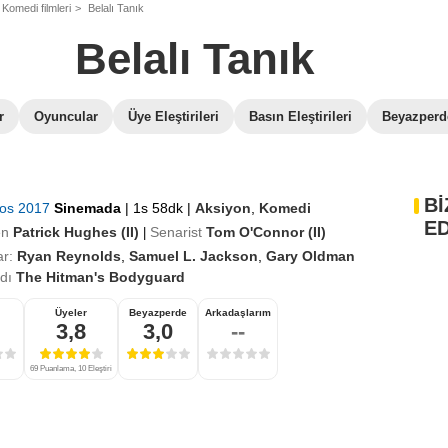
Komedi filmleri
Belalı Tanık
Belalı Tanık
r
Oyuncular
Üye Eleştirileri
Basın Eleştirileri
Beyazperde
Bİ
tos 2017
Sinemada
|
1s 58dk
|
Aksiyon
,
Komedi
ED
en
Patrick Hughes (II)
Senarist
Tom O'Connor (II)
|
r:
Ryan Reynolds
,
Samuel L. Jackson
,
Gary Oldman
adı
The Hitman's Bodyguard
Üyeler
Beyazperde
Arkadaşlarım
3,8
3,0
--
69 Puanlama, 10 Eleştiri