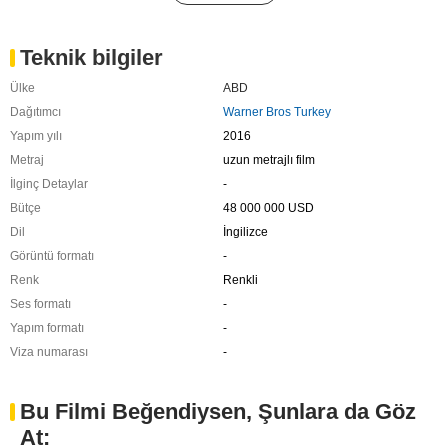
Teknik bilgiler
Ülke
ABD
Dağıtımcı
Warner Bros Turkey
Yapım yılı
2016
Metraj
uzun metrajlı film
İlginç Detaylar
-
Bütçe
48 000 000 USD
Dil
İngilizce
Görüntü formatı
-
Renk
Renkli
Ses formatı
-
Yapım formatı
-
Viza numarası
-
Bu Filmi Beğendiysen, Şunlara da Göz
At: