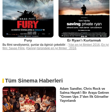
Fury
Er Ryan’ı Kurtarmak
Bu filmi sevdiyseniz, şunlar da ilginizi çekebilir: :
Yılın en iyi filmleri 2016
,
En iyi
film: Savaş Filmi
,
{Genre} türündeki en iyi filmler : 2016
.
Tüm Sinema Haberleri
Adam Sandler, Chris Rock ve
Salma Hayek'i Bir Araya Getiren
"Grown Ups 3"den İlk Görseller
Yayınlandı