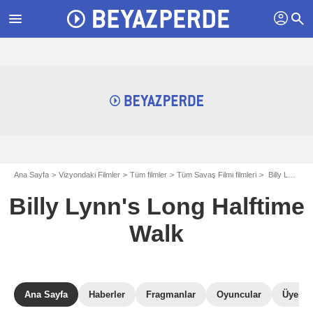
profil
menu
search
Ana Sayfa
Vizyondaki Filmler
Tüm filmler
Tüm Savaş Filmi filmleri
Billy Lynn's Long Halftime Walk
Billy Lynn's Long Halftime
Walk
Ana Sayfa
Haberler
Fragmanlar
Oyuncular
Üye Ele