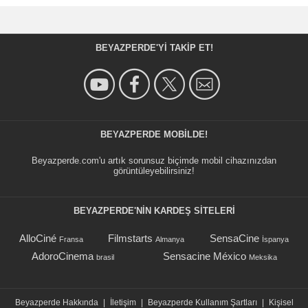
BEYAZPERDE'YI TAKIP ET!
BEYAZPERDE MOBILDE!
Beyazperde.com'u artık sorunsuz biçimde mobil cihazınızdan
görüntüleyebilirsiniz!
BEYAZPERDE'NIN KARDEŞ SİTELERİ
AlloCiné
Filmstarts
SensaCine
Fransa
Almanya
İspanya
AdoroCinema
Sensacine México
brasil
Meksika
Beyazperde Hakkında
|
İletişim
|
Beyazperde Kullanım Şartları
|
Kişisel