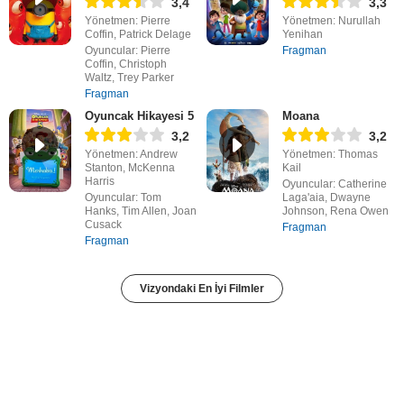
3,4
3,3
Yönetmen: Pierre
Yönetmen: Nurullah
Coffin, Patrick Delage
Yenihan
Oyuncular: Pierre
Fragman
Coffin, Christoph
Waltz, Trey Parker
Fragman
Oyuncak Hikayesi 5
Moana
3,2
3,2
Yönetmen: Andrew
Yönetmen: Thomas
Stanton, McKenna
Kail
Harris
Oyuncular: Catherine
Oyuncular: Tom
Laga'aia, Dwayne
Hanks, Tim Allen, Joan
Johnson, Rena Owen
Cusack
Fragman
Fragman
Vizyondaki En İyi Filmler