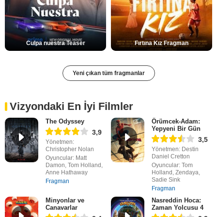
Culpa nuestra Teaser
Fırtına Kız Fragman
Yeni çıkan tüm fragmanlar
Vizyondaki En İyi Filmler
The Odyssey
Örümcek-Adam:
Yepyeni Bir Gün
3,9
3,5
Yönetmen:
Christopher Nolan
Yönetmen: Destin
Daniel Cretton
Oyuncular: Matt
Damon, Tom Holland,
Oyuncular: Tom
Anne Hathaway
Holland, Zendaya,
Sadie Sink
Fragman
Fragman
Minyonlar ve
Nasreddin Hoca:
Canavarlar
Zaman Yolcusu 4