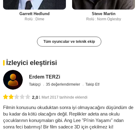
Garrett Hedlund
Steve Martin
Rolü : Dime
Rolü : Norm Oglesby
Tüm oyuncular ve teknik ekip
İzleyici eleştirisi
Erdem TERZi
Takipçi
35 değerlendirmeler
Takip Et!
2,0
1 Mart 2017 tarihinde eklendi
Filmin konusunu okuduktan sonra iyi olmayacağını düşündüm de
bu kadar da kötü olacağını değil. Replikler adeta ana okulu
çocuklarının konuşmaları gibi. Ang Lee "Pi'nin Yaşamı" ndan
sonra feci batırmış! Bir film sadece 3D için çekilmez ki!