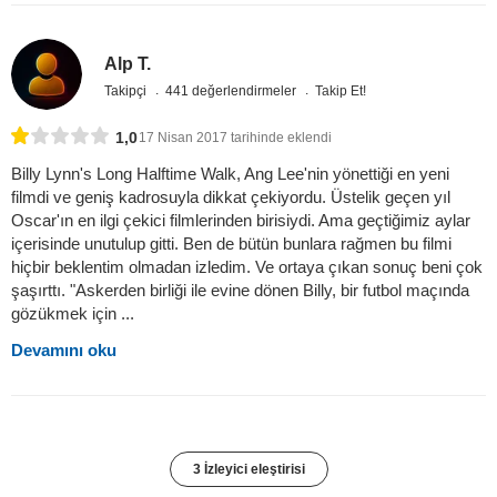
Alp T.
Takipçi
441 değerlendirmeler
Takip Et!
1,0
17 Nisan 2017 tarihinde eklendi
Billy Lynn's Long Halftime Walk, Ang Lee'nin yönettiği en yeni
filmdi ve geniş kadrosuyla dikkat çekiyordu. Üstelik geçen yıl
Oscar'ın en ilgi çekici filmlerinden birisiydi. Ama geçtiğimiz aylar
içerisinde unutulup gitti. Ben de bütün bunlara rağmen bu filmi
hiçbir beklentim olmadan izledim. Ve ortaya çıkan sonuç beni çok
şaşırttı. "Askerden birliği ile evine dönen Billy, bir futbol maçında
gözükmek için ...
Devamını oku
3 İzleyici eleştirisi