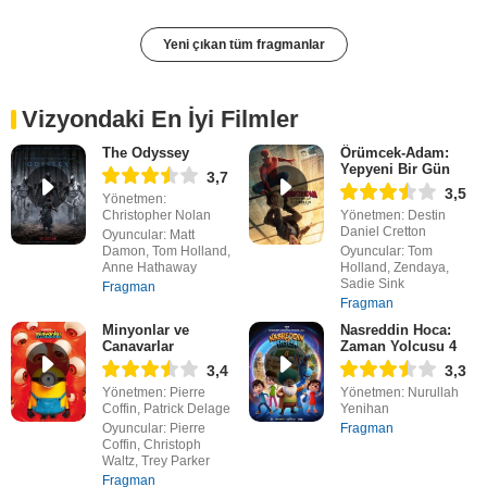
Yeni çıkan tüm fragmanlar
Vizyondaki En İyi Filmler
The Odyssey
Örümcek-Adam:
Yepyeni Bir Gün
3,7
3,5
Yönetmen:
Christopher Nolan
Yönetmen: Destin
Daniel Cretton
Oyuncular: Matt
Damon, Tom Holland,
Oyuncular: Tom
Anne Hathaway
Holland, Zendaya,
Sadie Sink
Fragman
Fragman
Minyonlar ve
Nasreddin Hoca:
Canavarlar
Zaman Yolcusu 4
3,4
3,3
Yönetmen: Pierre
Yönetmen: Nurullah
Coffin, Patrick Delage
Yenihan
Oyuncular: Pierre
Fragman
Coffin, Christoph
Waltz, Trey Parker
Fragman