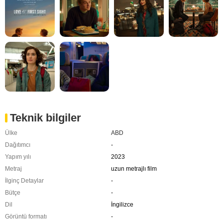
Teknik bilgiler
Ülke
ABD
Dağıtımcı
-
Yapım yılı
2023
Metraj
uzun metrajlı film
İlginç Detaylar
-
Bütçe
-
Dil
İngilizce
Görüntü formatı
-