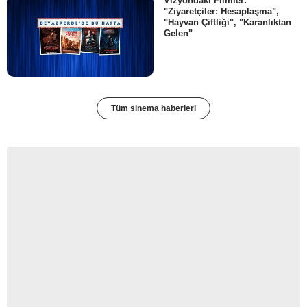
Vizyondaki Filmler:
"Ziyaretçiler: Hesaplaşma",
"Hayvan Çiftliği", "Karanlıktan
Gelen"
Tüm sinema haberleri