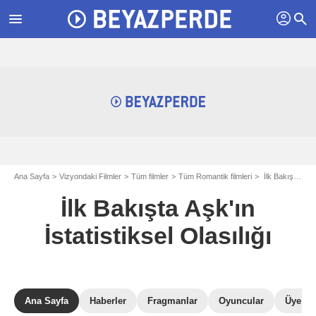
profil
menu
search
Ana Sayfa
Vizyondaki Filmler
Tüm filmler
Tüm Romantik filmleri
İlk Bakışta Aşk'ın İstatistiksel Olasılığı
İlk Bakışta Aşk'ın
İstatistiksel Olasılığı
Ana Sayfa
Haberler
Fragmanlar
Oyuncular
Üye Ele