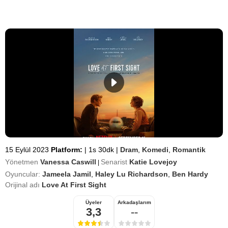
15 Eylül 2023
Platform:
|
1s 30dk
|
Dram
,
Komedi
,
Romantik
Yönetmen
Vanessa Caswill
Senarist
Katie Lovejoy
|
Oyuncular:
Jameela Jamil
,
Haley Lu Richardson
,
Ben Hardy
Orijinal adı
Love At First Sight
Üyeler
Arkadaşlarım
3,3
--