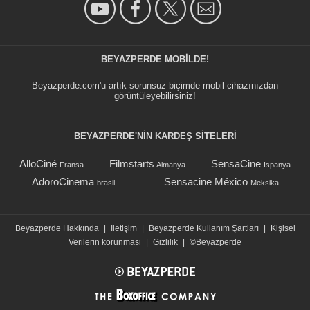
BEYAZPERDE MOBILDE!
Beyazperde.com'u artık sorunsuz biçimde mobil cihazınızdan
görüntüleyebilirsiniz!
BEYAZPERDE'NIN KARDEŞ SİTELERİ
AlloCiné
Filmstarts
SensaCine
Fransa
Almanya
İspanya
AdoroCinema
Sensacine México
brasil
Meksika
Beyazperde Hakkında
|
İletişim
|
Beyazperde Kullanım Şartları
|
Kişisel
Verilerin korunmasi
|
Gizlilik
|
©Beyazperde