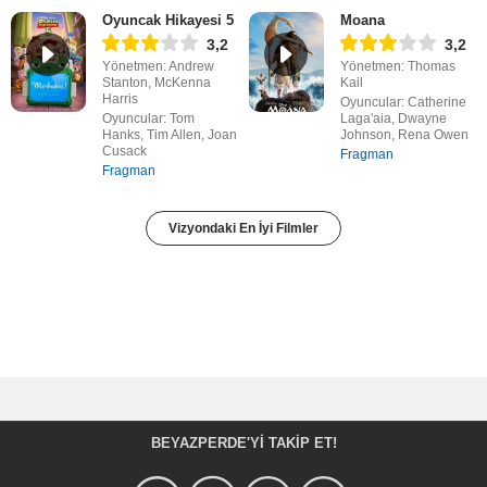
Oyuncak Hikayesi 5
Moana
3,2
3,2
Yönetmen: Andrew
Yönetmen: Thomas
Stanton, McKenna
Kail
Harris
Oyuncular: Catherine
Oyuncular: Tom
Laga'aia, Dwayne
Hanks, Tim Allen, Joan
Johnson, Rena Owen
Cusack
Fragman
Fragman
Vizyondaki En İyi Filmler
BEYAZPERDE'YI TAKIP ET!