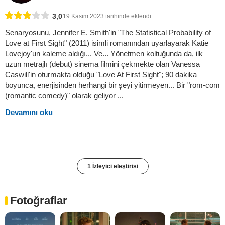
3,0
19 Kasım 2023 tarihinde eklendi
Senaryosunu, Jennifer E. Smith'in "The Statistical Probability of
Love at First Sight" (2011) isimli romanından uyarlayarak Katie
Lovejoy'un kaleme aldığı... Ve... Yönetmen koltuğunda da, ilk
uzun metrajlı (debut) sinema filmini çekmekte olan Vanessa
Caswill'in oturmakta olduğu "Love At First Sight"; 90 dakika
boyunca, enerjisinden herhangi bir şeyi yitirmeyen... Bir "rom-com
(romantic comedy)" olarak geliyor ...
Devamını oku
1 İzleyici eleştirisi
Fotoğraflar