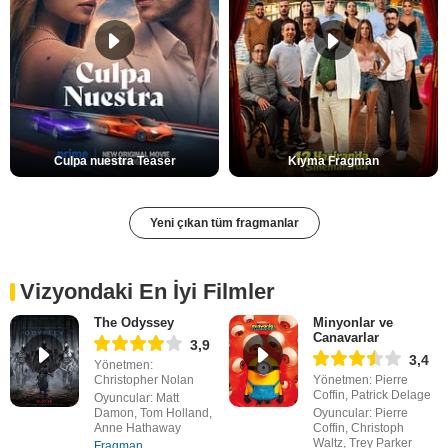
Culpa nuestra Teaser
Kıyma Fragman
Yeni çıkan tüm fragmanlar
Vizyondaki En İyi Filmler
The Odyssey
Minyonlar ve
Canavarlar
3,9
3,4
Yönetmen:
Christopher Nolan
Yönetmen: Pierre
Coffin, Patrick Delage
Oyuncular: Matt
Damon, Tom Holland,
Oyuncular: Pierre
Anne Hathaway
Coffin, Christoph
Waltz, Trey Parker
Fragman