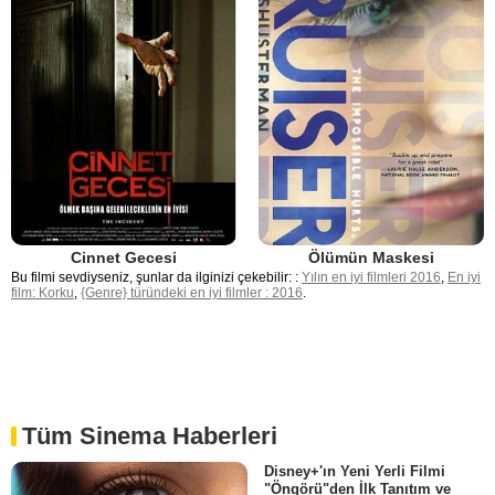
Cinnet Gecesi
Ölümün Maskesi
Bu filmi sevdiyseniz, şunlar da ilginizi çekebilir: :
Yılın en iyi filmleri 2016
,
En iyi
film: Korku
,
{Genre} türündeki en iyi filmler : 2016
.
Tüm Sinema Haberleri
Disney+'ın Yeni Yerli Filmi
"Öngörü"den İlk Tanıtım ve