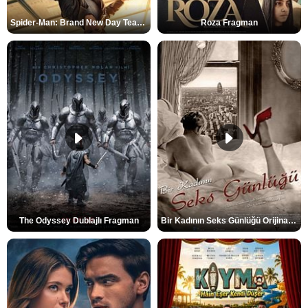
Spider-Man: Brand New Day Teaser
Roza Fragman
The Odyssey Dublajlı Fragman
Bir Kadının Seks Günlüğü Orijinal Fragman