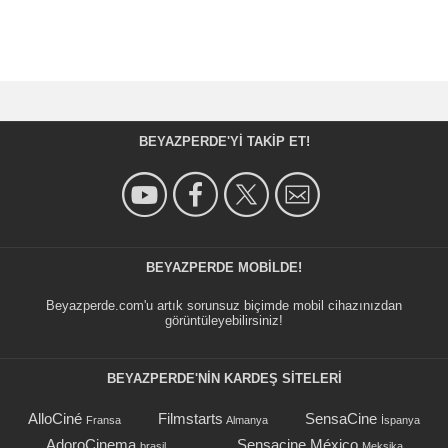
BEYAZPERDE'YI TAKIP ET!
BEYAZPERDE MOBILDE!
Beyazperde.com'u artık sorunsuz biçimde mobil cihazınızdan
görüntüleyebilirsiniz!
BEYAZPERDE'NIN KARDEŞ SİTELERİ
AlloCiné
Filmstarts
SensaCine
Fransa
Almanya
İspanya
AdoroCinema
Sensacine México
brasil
Meksika