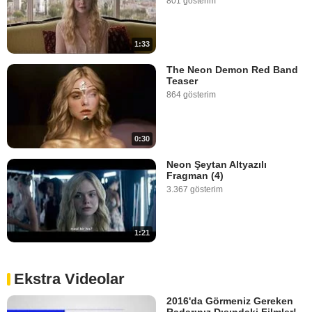
801 gösterim
1:33
The Neon Demon Red Band
Teaser
864 gösterim
0:30
Neon Şeytan Altyazılı
Fragman (4)
3.367 gösterim
1:21
Ekstra Videolar
2016'da Görmeniz Gereken
Radarınız Dışındaki Filmler!