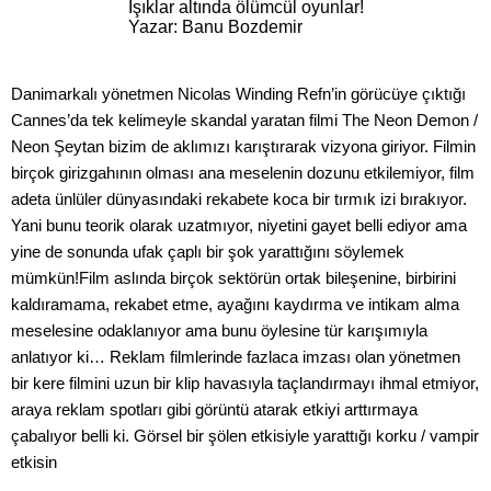
Işıklar altında ölümcül oyunlar!
Yazar: Banu Bozdemir
Danimarkalı yönetmen Nicolas Winding Refn’in görücüye çıktığı
Cannes’da tek kelimeyle skandal yaratan filmi The Neon Demon /
Neon Şeytan bizim de aklımızı karıştırarak vizyona giriyor. Filmin
birçok girizgahının olması ana meselenin dozunu etkilemiyor, film
adeta ünlüler dünyasındaki rekabete koca bir tırmık izi bırakıyor.
Yani bunu teorik olarak uzatmıyor, niyetini gayet belli ediyor ama
yine de sonunda ufak çaplı bir şok yarattığını söylemek
mümkün!Film aslında birçok sektörün ortak bileşenine, birbirini
kaldıramama, rekabet etme, ayağını kaydırma ve intikam alma
meselesine odaklanıyor ama bunu öylesine tür karışımıyla
anlatıyor ki… Reklam filmlerinde fazlaca imzası olan yönetmen
bir kere filmini uzun bir klip havasıyla taçlandırmayı ihmal etmiyor,
araya reklam spotları gibi görüntü atarak etkiyi arttırmaya
çabalıyor belli ki. Görsel bir şölen etkisiyle yarattığı korku / vampir
etkisin