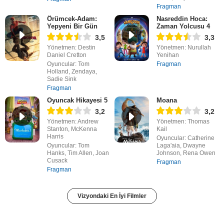
Fragman
Örümcek-Adam:
Nasreddin Hoca:
Yepyeni Bir Gün
Zaman Yolcusu 4
3,5
3,3
Yönetmen: Destin
Yönetmen: Nurullah
Daniel Cretton
Yenihan
Oyuncular: Tom
Fragman
Holland, Zendaya,
Sadie Sink
Fragman
Oyuncak Hikayesi 5
Moana
3,2
3,2
Yönetmen: Andrew
Yönetmen: Thomas
Stanton, McKenna
Kail
Harris
Oyuncular: Catherine
Oyuncular: Tom
Laga'aia, Dwayne
Hanks, Tim Allen, Joan
Johnson, Rena Owen
Cusack
Fragman
Fragman
Vizyondaki En İyi Filmler