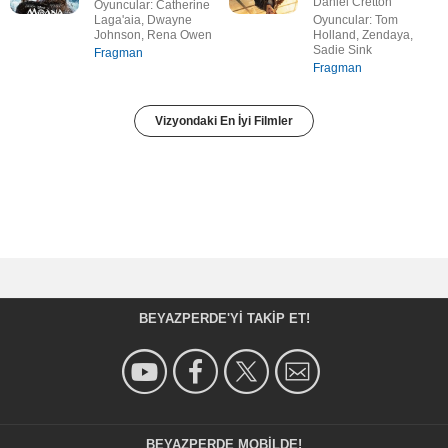
Daniel Cretton
Oyuncular: Catherine
Laga'aia, Dwayne
Oyuncular: Tom
Johnson, Rena Owen
Holland, Zendaya,
Sadie Sink
Fragman
Fragman
Vizyondaki En İyi Filmler
BEYAZPERDE'YI TAKIP ET!
BEYAZPERDE MOBILDE!