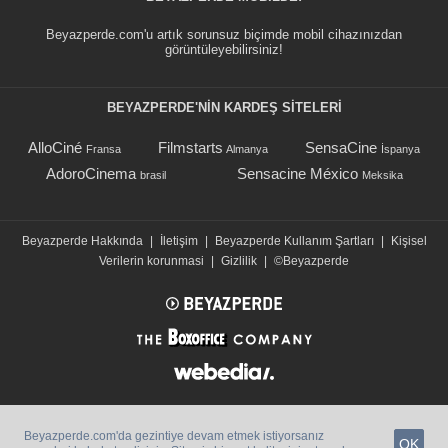
Beyazperde.com'u artık sorunsuz biçimde mobil cihazınızdan
görüntüleyebilirsiniz!
BEYAZPERDE'NIN KARDEŞ SİTELERİ
AlloCiné
Filmstarts
SensaCine
Fransa
Almanya
İspanya
AdoroCinema
Sensacine México
brasil
Meksika
Beyazperde Hakkında
|
İletişim
|
Beyazperde Kullanım Şartları
|
Kişisel
Verilerin korunmasi
|
Gizlilik
|
©Beyazperde
Beyazperde.com'da gezintiye devam etmek istiyorsanız
OK