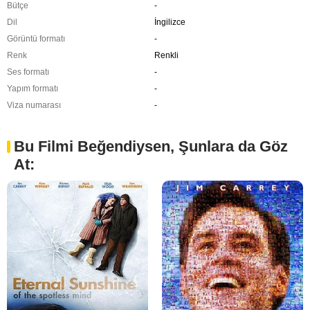
Bütçe
-
Dil
İngilizce
Görüntü formatı
-
Renk
Renkli
Ses formatı
-
Yapım formatı
-
Viza numarası
-
Bu Filmi Beğendiysen, Şunlara da Göz
At: