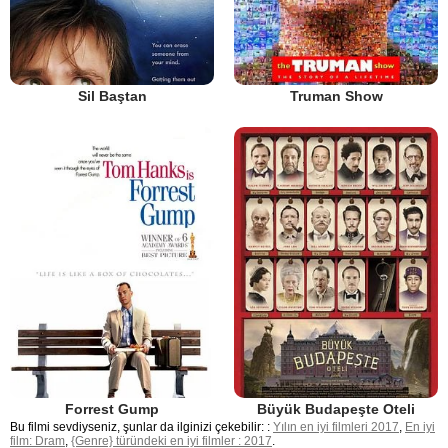
Sil Baştan
Truman Show
Forrest Gump
Büyük Budapeşte Oteli
Bu filmi sevdiyseniz, şunlar da ilginizi çekebilir: :
Yılın en iyi filmleri 2017
,
En iyi
film: Dram
,
{Genre} türündeki en iyi filmler : 2017
.