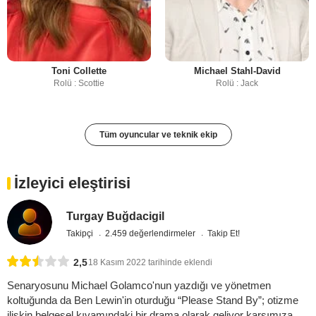
Toni Collette
Michael Stahl-David
Rolü : Scottie
Rolü : Jack
Tüm oyuncular ve teknik ekip
İzleyici eleştirisi
Turgay Buğdacigil
Takipçi
2.459 değerlendirmeler
Takip Et!
2,5
18 Kasım 2022 tarihinde eklendi
Senaryosunu Michael Golamco'nun yazdığı ve yönetmen
koltuğunda da Ben Lewin'in oturduğu “Please Stand By”; otizme
ilişkin belgesel kıvamındaki bir drama olarak geliyor karşımıza...