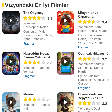
Vizyondaki En İyi Filmler
The Odyssey
Minyonlar ve
Canavarlar
3,9
3,4
Yönetmen:
Christopher Nolan
Yönetmen: Pierre
Coffin, Patrick Delage
Oyuncular: Matt
Damon, Tom Holland,
Oyuncular: Pierre
Anne Hathaway
Coffin, Christoph
Waltz, Trey Parker
Fragman
Fragman
Nasreddin Hoca:
Oyuncak Hikayesi 5
Zaman Yolcusu 4
3,2
3,3
Yönetmen: Andrew
Yönetmen: Nurullah
Stanton, McKenna
Yenihan
Harris
Fragman
Oyuncular: Tom
Hanks, Tim Allen, Joan
Cusack
Fragman
Moana
Örümcek-Adam:
Yepyeni Bir Gün
3,2
3,2
Yönetmen: Thomas
Kail
Yönetmen: Destin