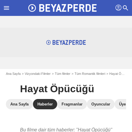
profil
menu
search
Ana Sayfa
Vizyondaki Filmler
Tüm filmler
Tüm Romantik filmleri
Hayat Öpücüğü
Hayat Öpücüğü
Ana Sayfa
Haberler
Fragmanlar
Oyuncular
Üye Ele
Bu filme dair tüm haberler: "Hayat Öpücüğü"