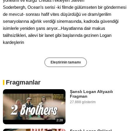
yönetimi ve kurgu 'credits'i ekleyen Steven
Soderbergh, Ocean’s serisi -ki filmde gülümseten bir göndermesi
de mevcut- sonrası hafif vites düşürdüğü ve dram/gerilim
senaryolarına ağırlık verdiği sinemasında, kadroda güvendiği
isimlerle yeniden şans arıyor...Hayatlarına dair makus
talihsizlikleri, ailevi bir lanet gibi başlarında gezinen Logan
kardeşlerin
Eleştirinin tamamı
Fragmanlar
Şanslı Logan Altyazılı
Fragman
27.888 gösterim
2:28