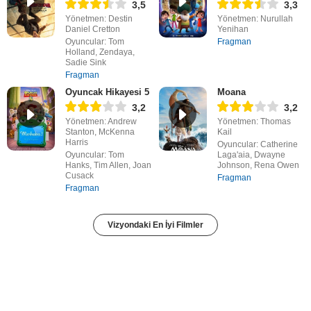
3,5
3,3
Yönetmen: Destin
Yönetmen: Nurullah
Daniel Cretton
Yenihan
Oyuncular: Tom
Fragman
Holland, Zendaya,
Sadie Sink
Fragman
Oyuncak Hikayesi 5
Moana
3,2
3,2
Yönetmen: Andrew
Yönetmen: Thomas
Stanton, McKenna
Kail
Harris
Oyuncular: Catherine
Oyuncular: Tom
Laga'aia, Dwayne
Hanks, Tim Allen, Joan
Johnson, Rena Owen
Cusack
Fragman
Fragman
Vizyondaki En İyi Filmler