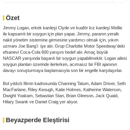
Özet
Jimmy Logan, erkek kardeşi Clyde ve kuaför kız kardeşi Mellie
ile kapsamlı bir soygun için plan yapar. Jimmy, paranın yeraltı
nakit yönetim sistemine girmesine yardımcı olmak için, yıkım
uzmanı Joe Bang'i işe alır. Grup Charlotte Motor Speedway'deki
efsanevi Coca-Cola 600 yarışını hedef alır. Amaç büyük
NASCAR yarışında başarılı bir soygun yapabilmektir. Logan ailesi
soygun planları üzerinde ilerlerken, acımasız bir FBI ajanının
davayı soruşturmaya başlamasıyla son bir engelle karşılaşırlar.
Bol yıldızlı filmin kadrosunda Channing Tatum, Adam Driver, Seth
MacFarlane, Riley Keough, Katie Holmes, Katherine Waterson,
Dwight Yoakam, Sebastian Stan, Brian Gleeson, Jack Quaid,
Hilary Swank ve Daniel Craig yer alıyor.
Beyazperde Eleştirisi