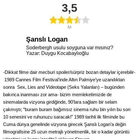
3,5
İyi
Şanslı Logan
Soderbergh usulu soyguna var mısınız?
Yazar: Duygu Kocabaylıoğlu
-Dikkat filme dair mecburi spoiler/sürpriz bozan detaylar içerebilir-
1989 Cannes Film Festival’inde Altın Palmiye’ye uzandıktan
sonra Sex, Lies and Videotape (Seks Yalanları) – bugünden
bakınca inanması zor ama- bizim memleketimizde de
sinemalarda vizyona girdiğinde, 90’lara sağlam bir selam
çakmıştı; “buram buram bağımsız sinema ruhu bin yılın bu son
10 senesini ve ruhunuzu saracak!” 1989 tarihli ilk filminde bu
Cuma dünya genelinde vizyona girecek Şanslı Logan’a değin
filmografisine 25 uzun metrajlı yönetmenlik, bir o kadar görüntü