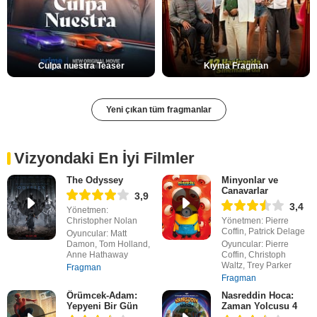
Culpa nuestra Teaser
Kıyma Fragman
Yeni çıkan tüm fragmanlar
Vizyondaki En İyi Filmler
The Odyssey
Minyonlar ve
Canavarlar
3,9
3,4
Yönetmen:
Christopher Nolan
Yönetmen: Pierre
Coffin, Patrick Delage
Oyuncular: Matt
Damon, Tom Holland,
Oyuncular: Pierre
Anne Hathaway
Coffin, Christoph
Waltz, Trey Parker
Fragman
Fragman
Örümcek-Adam:
Nasreddin Hoca:
Yepyeni Bir Gün
Zaman Yolcusu 4