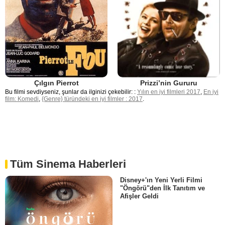
Çılgın Pierrot
Prizzi’nin Gururu
Bu filmi sevdiyseniz, şunlar da ilginizi çekebilir: :
Yılın en iyi filmleri 2017
,
En iyi
film: Komedi
,
{Genre} türündeki en iyi filmler : 2017
.
Tüm Sinema Haberleri
Disney+'ın Yeni Yerli Filmi
"Öngörü"den İlk Tanıtım ve
Afişler Geldi