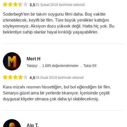
3,5
25 Şubat 2018 tarihinde eklendi
Soderbegh'ten bir takım soygunu filmi daha. Boş vakitte
izlenebilecek, keyifli bir film. Türe büyük yenilikler kattığını
söyleyemeyiz. Aksiyon dozu yüksek değil. Hatta hiç yok. Bu
beklentiye sahip olanlar hayal kırıklığı yaşayabilirler.
Mert H
Takipçi
1.685 değerlendirmeler
Takip Et!
4,0
28 Ocak 2019 tarihinde eklendi
Kara mizahı resmen hissettiğim, bol bol eğlendiğim bir film.
Senaryo güzel ama bir yerlerde tıkanıyor. İçerisinde çeşitli
duygusal klişeler olmasa çok daha iyi olabilecekmiş.
Alp T.