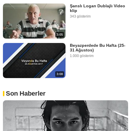
Şanslı Logan Dublajlı Video
klip
343 gösterim
3:05
Beyazperdede Bu Hafta (25-
31 Ağustos)
1.000 gösterim
3:08
Son Haberler