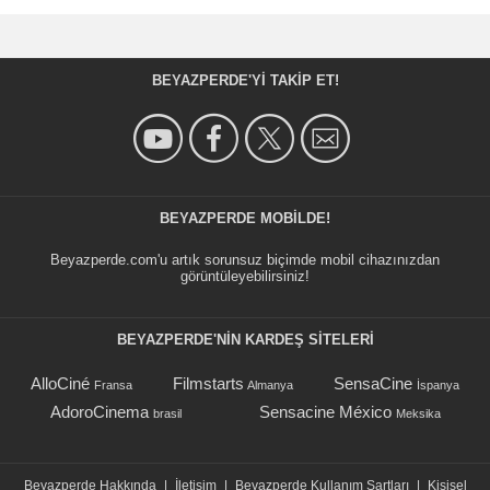
BEYAZPERDE'YI TAKIP ET!
BEYAZPERDE MOBILDE!
Beyazperde.com'u artık sorunsuz biçimde mobil cihazınızdan
görüntüleyebilirsiniz!
BEYAZPERDE'NIN KARDEŞ SİTELERİ
AlloCiné
Filmstarts
SensaCine
Fransa
Almanya
İspanya
AdoroCinema
Sensacine México
brasil
Meksika
Beyazperde Hakkında
|
İletişim
|
Beyazperde Kullanım Şartları
|
Kişisel