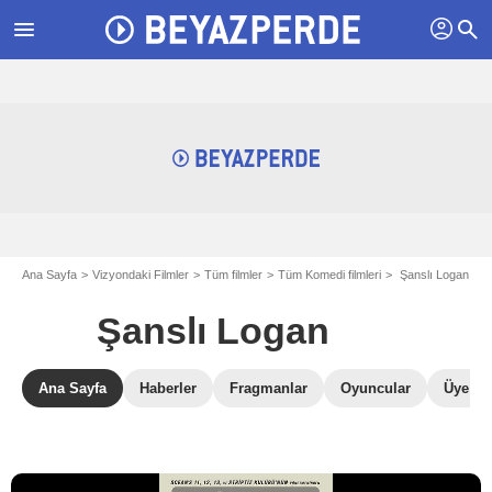
profil
menu
search
Ana Sayfa
Vizyondaki Filmler
Tüm filmler
Tüm Komedi filmleri
Şanslı Logan
Şanslı Logan
Ana Sayfa
Haberler
Fragmanlar
Oyuncular
Üye Ele