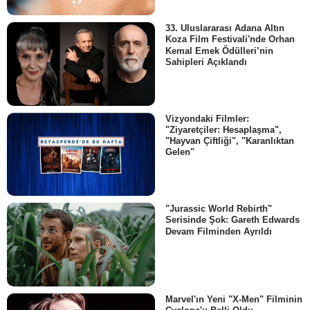
33. Uluslararası Adana Altın
Koza Film Festivali'nde Orhan
Kemal Emek Ödülleri’nin
Sahipleri Açıklandı
Vizyondaki Filmler:
"Ziyaretçiler: Hesaplaşma",
"Hayvan Çiftliği", "Karanlıktan
Gelen"
"Jurassic World Rebirth"
Serisinde Şok: Gareth Edwards
Devam Filminden Ayrıldı
Marvel'ın Yeni "X-Men" Filminin