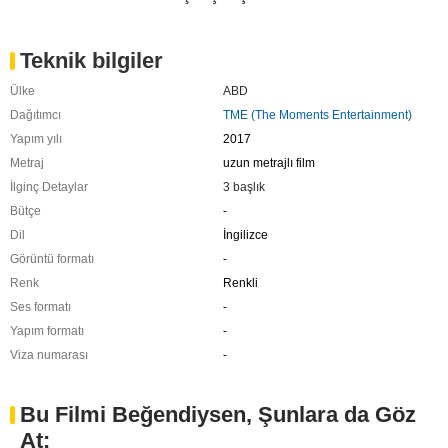
Teknik bilgiler
Ülke
ABD
Dağıtımcı
TME (The Moments Entertainment)
Yapım yılı
2017
Metraj
uzun metrajlı film
İlginç Detaylar
3 başlık
Bütçe
-
Dil
İngilizce
Görüntü formatı
-
Renk
Renkli
Ses formatı
-
Yapım formatı
-
Viza numarası
-
Bu Filmi Beğendiysen, Şunlara da Göz
At: