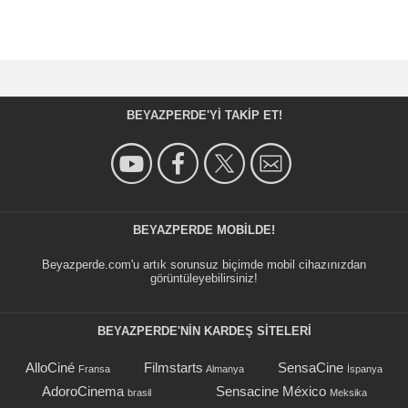
BEYAZPERDE'YI TAKIP ET!
BEYAZPERDE MOBILDE!
Beyazperde.com'u artık sorunsuz biçimde mobil cihazınızdan
görüntüleyebilirsiniz!
BEYAZPERDE'NIN KARDEŞ SİTELERİ
AlloCiné
Filmstarts
SensaCine
Fransa
Almanya
İspanya
AdoroCinema
Sensacine México
brasil
Meksika