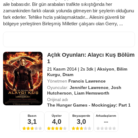
aile babasıdır. Bir gün arabaları trafikte sıkıştığında her
zamankinden farklı olarak yolunda gitmeyen bir şeylerin olduğunu
fark ederler. Tehlike hızla yaklaşmaktadır... Ailesini güvenli bir
bölgeye yerleştiren Birleşmiş Milletler çalışanı olan Gerry, ...
Açlık Oyunları: Alaycı Kuş Bölüm
1
21 Kasım 2014
|
2s 3dk
|
Aksiyon
,
Bilim
Kurgu
,
Dram
Yönetmen
Francis Lawrence
Oyuncular:
Jennifer Lawrence
,
Josh
Hutcherson
,
Liam Hemsworth
Orijinal adı
The Hunger Games - Mockingjay: Part 1
Basın
Üyeler
Beyazperde
Arkadaşlarım
3,1
4,0
3,0
--