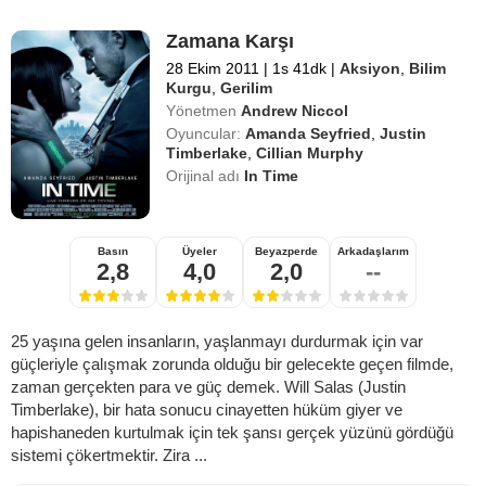
Zamana Karşı
28 Ekim 2011
|
1s 41dk
|
Aksiyon
,
Bilim
Kurgu
,
Gerilim
Yönetmen
Andrew Niccol
Oyuncular:
Amanda Seyfried
,
Justin
Timberlake
,
Cillian Murphy
Orijinal adı
In Time
Basın
Üyeler
Beyazperde
Arkadaşlarım
2,8
4,0
2,0
--
25 yaşına gelen insanların, yaşlanmayı durdurmak için var
güçleriyle çalışmak zorunda olduğu bir gelecekte geçen filmde,
zaman gerçekten para ve güç demek. Will Salas (Justin
Timberlake), bir hata sonucu cinayetten hüküm giyer ve
hapishaneden kurtulmak için tek şansı gerçek yüzünü gördüğü
sistemi çökertmektir. Zira ...