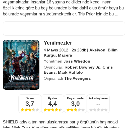
yaşamaktadır. İnsanlar 16 yaşına geldiklerinde kendi insani
özelliklerine göre bu beş bölümden birine dahil olup ömür boyu bu
bölümde yaşamlarını sürdürmektedirler. Tris Prior için de bu ...
Yenilmezler
4 Mayıs 2012
|
2s 23dk
|
Aksiyon
,
Bilim
Kurgu
,
Macera
Yönetmen
Joss Whedon
Oyuncular:
Robert Downey Jr.
,
Chris
Evans
,
Mark Ruffalo
Orijinal adı
The Avengers
Basın
Üyeler
Beyazperde
Arkadaşlarım
3,7
4,4
3,0
--
SHIELD adıyla tanınan uluslararası barış örgütünün başındaki
isim Nick Fury, tüm dünyanın güvenliğine karşı büyük bir tehdit