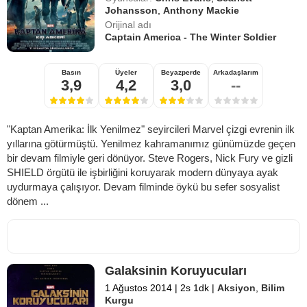
Johansson
,
Anthony Mackie
Orijinal adı
Captain America - The Winter Soldier
Basın
Üyeler
Beyazperde
Arkadaşlarım
3,9
4,2
3,0
--
"Kaptan Amerika: İlk Yenilmez" seyircileri Marvel çizgi evrenin ilk
yıllarına götürmüştü. Yenilmez kahramanımız günümüzde geçen
bir devam filmiyle geri dönüyor. Steve Rogers, Nick Fury ve gizli
SHIELD örgütü ile işbirliğini koruyarak modern dünyaya ayak
uydurmaya çalışıyor. Devam filminde öykü bu sefer sosyalist
dönem ...
Galaksinin Koruyucuları
1 Ağustos 2014
|
2s 1dk
|
Aksiyon
,
Bilim
Kurgu