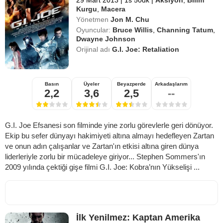
29 Mart 2013
|
1s 50dk
|
Aksiyon
,
Bilim
Kurgu
,
Macera
Yönetmen
Jon M. Chu
Oyuncular:
Bruce Willis
,
Channing Tatum
,
Dwayne Johnson
Orijinal adı
G.I. Joe: Retaliation
Basın
Üyeler
Beyazperde
Arkadaşlarım
2,2
3,6
2,5
--
G.I. Joe Efsanesi son filminde yine zorlu görevlerle geri dönüyor.
Ekip bu sefer dünyayı hakimiyeti altına almayı hedefleyen Zartan
ve onun adın çalışanlar ve Zartan'ın etkisi altına giren dünya
liderleriyle zorlu bir mücadeleye giriyor... Stephen Sommers'ın
2009 yılında çektiği gişe filmi G.I. Joe: Kobra’nın Yükselişi ...
İlk Yenilmez: Kaptan Amerika