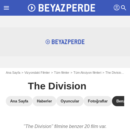
profil
menu
search
Ana Sayfa
Vizyondaki Filmler
Tüm filmler
Tüm Aksiyon filmleri
The Division
Th
The Division
Ana Sayfa
Haberler
Oyuncular
Fotoğraflar
Benzer 
"The Division" filmine benzer 20 film var.