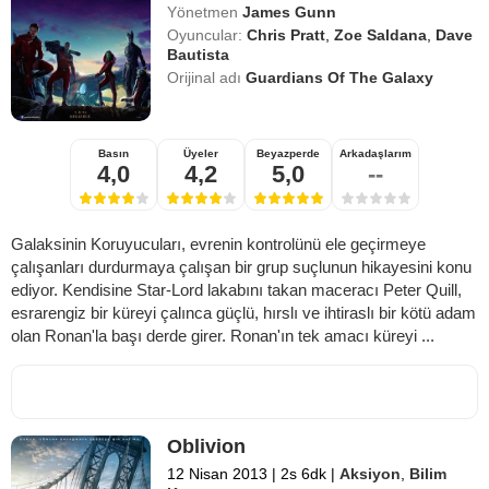
Yönetmen
James Gunn
Oyuncular:
Chris Pratt
,
Zoe Saldana
,
Dave
Bautista
Orijinal adı
Guardians Of The Galaxy
Basın
Üyeler
Beyazperde
Arkadaşlarım
4,0
4,2
5,0
--
Galaksinin Koruyucuları, evrenin kontrolünü ele geçirmeye
çalışanları durdurmaya çalışan bir grup suçlunun hikayesini konu
ediyor. Kendisine Star-Lord lakabını takan maceracı Peter Quill,
esrarengiz bir küreyi çalınca güçlü, hırslı ve ihtiraslı bir kötü adam
olan Ronan'la başı derde girer. Ronan'ın tek amacı küreyi ...
Oblivion
12 Nisan 2013
|
2s 6dk
|
Aksiyon
,
Bilim