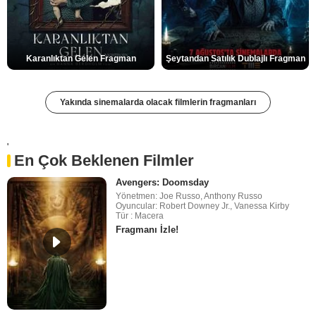
Karanlıktan Gelen Fragman
Şeytandan Satılık Dublajlı Fragman
Yakında sinemalarda olacak filmlerin fragmanları
'
En Çok Beklenen Filmler
Avengers: Doomsday
Yönetmen: Joe Russo, Anthony Russo
Oyuncular: Robert Downey Jr., Vanessa Kirby
Tür : Macera
Fragmanı İzle!