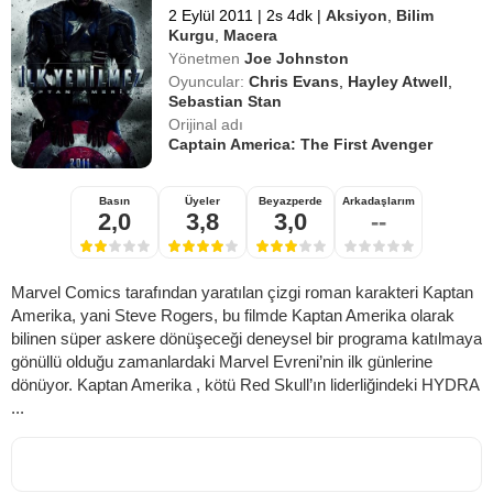
2 Eylül 2011
|
2s 4dk
|
Aksiyon
,
Bilim
Kurgu
,
Macera
Yönetmen
Joe Johnston
Oyuncular:
Chris Evans
,
Hayley Atwell
,
Sebastian Stan
Orijinal adı
Captain America: The First Avenger
Basın
Üyeler
Beyazperde
Arkadaşlarım
2,0
3,8
3,0
--
Marvel Comics tarafından yaratılan çizgi roman karakteri Kaptan
Amerika, yani Steve Rogers, bu filmde Kaptan Amerika olarak
bilinen süper askere dönüşeceği deneysel bir programa katılmaya
gönüllü olduğu zamanlardaki Marvel Evreni’nin ilk günlerine
dönüyor. Kaptan Amerika , kötü Red Skull’ın liderliğindeki HYDRA
...