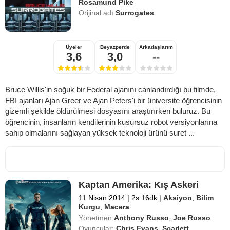
Rosamund Pike
Orijinal adı
Surrogates
Üyeler
Beyazperde
Arkadaşlarım
3,6
3,0
--
Bruce Willis'in soğuk bir Federal ajanını canlandırdığı bu filmde,
FBI ajanları Ajan Greer ve Ajan Peters'i bir üniversite öğrencisinin
gizemli şekilde öldürülmesi dosyasını araştırırken buluruz. Bu
öğrencinin, insanların kendilerinin kusursuz robot versiyonlarına
sahip olmalarını sağlayan yüksek teknoloji ürünü suret ...
Kaptan Amerika: Kış Askeri
11 Nisan 2014
|
2s 16dk
|
Aksiyon
,
Bilim
Kurgu
,
Macera
Yönetmen
Anthony Russo
,
Joe Russo
Oyuncular:
Chris Evans
,
Scarlett