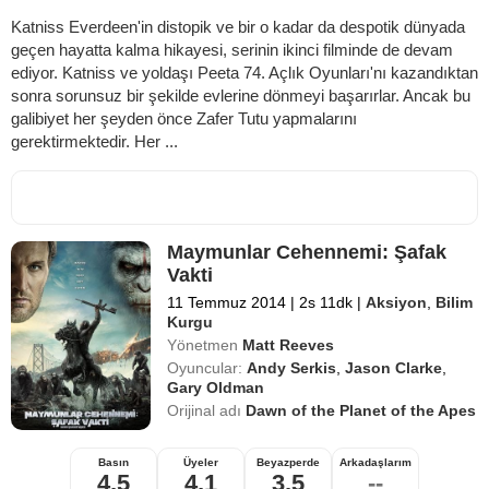
Katniss Everdeen'in distopik ve bir o kadar da despotik dünyada
geçen hayatta kalma hikayesi, serinin ikinci filminde de devam
ediyor. Katniss ve yoldaşı Peeta 74. Açlık Oyunları'nı kazandıktan
sonra sorunsuz bir şekilde evlerine dönmeyi başarırlar. Ancak bu
galibiyet her şeyden önce Zafer Tutu yapmalarını
gerektirmektedir. Her ...
Maymunlar Cehennemi: Şafak
Vakti
11 Temmuz 2014
|
2s 11dk
|
Aksiyon
,
Bilim
Kurgu
Yönetmen
Matt Reeves
Oyuncular:
Andy Serkis
,
Jason Clarke
,
Gary Oldman
Orijinal adı
Dawn of the Planet of the Apes
Basın
Üyeler
Beyazperde
Arkadaşlarım
4,5
4,1
3,5
--