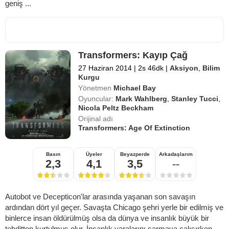
geniş ...
Transformers: Kayıp Çağ
27 Haziran 2014
|
2s 46dk
|
Aksiyon
,
Bilim
Kurgu
Yönetmen
Michael Bay
Oyuncular:
Mark Wahlberg
,
Stanley Tucci
,
Nicola Peltz Beckham
Orijinal adı
Transformers: Age Of Extinction
Basın
Üyeler
Beyazperde
Arkadaşlarım
2,3
4,1
3,5
--
Autobot ve Decepticon'lar arasında yaşanan son savaşın
ardından dört yıl geçer. Savaşta Chicago şehri yerle bir edilmiş ve
binlerce insan öldürülmüş olsa da dünya ve insanlık büyük bir
tehditten kurtulmuş olur. İnsanlık yaralarını sarmaya çalışırken