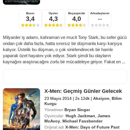
Basın
Üyeler
Beyazperde
Arkadaşlarım
3,4
4,3
4,0
--
Milyarder iş adamı, kahraman ve mucit Tony Stark, bu sefer gücü
ondan çok daha fazla, hatta sınırsız bir düşmanla karşı karşıya
kalıyor. Üstelik bu düşman, o çok sinirlendirecek bir hamle
yaparak özel hayatını yok ediyor. Stark şimdi bu olayların
kaynağını araştıracağını zorlu bir mücadeleye giriyor. Fakat en ...
X-Men: Geçmiş Günler Gelecek
23 Mayıs 2014
|
2s 12dk
|
Aksiyon
,
Bilim
Kurgu
Yönetmen
Bryan Singer
Oyuncular:
Hugh Jackman
,
James
McAvoy
,
Michael Fassbender
Orijinal adı
X-Men: Days of Future Past