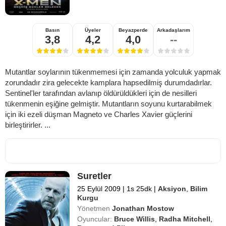
Basın
Üyeler
Beyazperde
Arkadaşlarım
3,8
4,2
4,0
--
Mutantlar soylarının tükenmemesi için zamanda yolculuk yapmak
zorundadır zira gelecekte kamplara hapsedilmiş durumdadırlar.
Sentinel'ler tarafından avlanıp öldürüldükleri için de nesilleri
tükenmenin eşiğine gelmiştir. Mutantların soyunu kurtarabilmek
için iki ezeli düşman Magneto ve Charles Xavier güçlerini
birleştirirler. ...
Suretler
25 Eylül 2009
|
1s 25dk
|
Aksiyon
,
Bilim
Kurgu
Yönetmen
Jonathan Mostow
Oyuncular:
Bruce Willis
,
Radha Mitchell
,