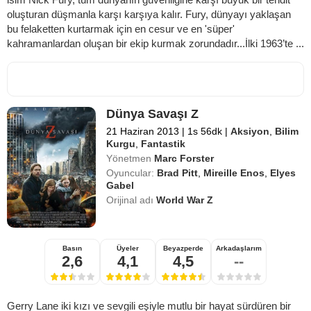
oluşturan düşmanla karşı karşıya kalır. Fury, dünyayı yaklaşan
bu felaketten kurtarmak için en cesur ve en 'süper'
kahramanlardan oluşan bir ekip kurmak zorundadır...İlki 1963’te ...
Dünya Savaşı Z
21 Haziran 2013
|
1s 56dk
|
Aksiyon
,
Bilim
Kurgu
,
Fantastik
Yönetmen
Marc Forster
Oyuncular:
Brad Pitt
,
Mireille Enos
,
Elyes
Gabel
Orijinal adı
World War Z
Basın
Üyeler
Beyazperde
Arkadaşlarım
2,6
4,1
4,5
--
Gerry Lane iki kızı ve sevgili eşiyle mutlu bir hayat sürdüren bir