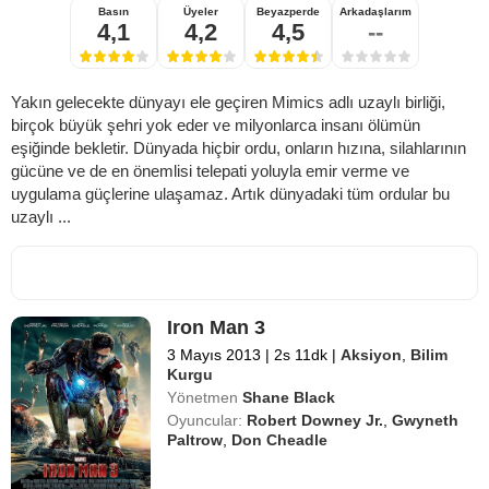
Basın
Üyeler
Beyazperde
Arkadaşlarım
4,1
4,2
4,5
--
Yakın gelecekte dünyayı ele geçiren Mimics adlı uzaylı birliği,
birçok büyük şehri yok eder ve milyonlarca insanı ölümün
eşiğinde bekletir. Dünyada hiçbir ordu, onların hızına, silahlarının
gücüne ve de en önemlisi telepati yoluyla emir verme ve
uygulama güçlerine ulaşamaz. Artık dünyadaki tüm ordular bu
uzaylı ...
Iron Man 3
3 Mayıs 2013
|
2s 11dk
|
Aksiyon
,
Bilim
Kurgu
Yönetmen
Shane Black
Oyuncular:
Robert Downey Jr.
,
Gwyneth
Paltrow
,
Don Cheadle