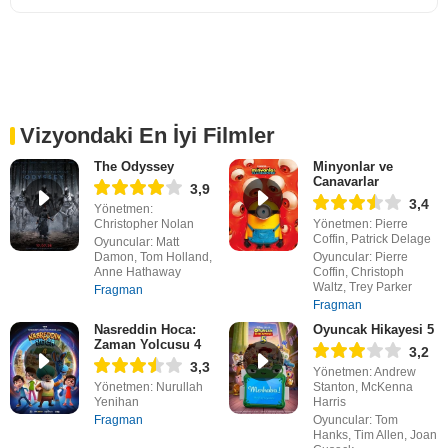
Vizyondaki En İyi Filmler
The Odyssey
Minyonlar ve
Canavarlar
3,9
3,4
Yönetmen:
Christopher Nolan
Yönetmen: Pierre
Coffin, Patrick Delage
Oyuncular: Matt
Damon, Tom Holland,
Oyuncular: Pierre
Anne Hathaway
Coffin, Christoph
Waltz, Trey Parker
Fragman
Fragman
Nasreddin Hoca:
Oyuncak Hikayesi 5
Zaman Yolcusu 4
3,2
3,3
Yönetmen: Andrew
Yönetmen: Nurullah
Stanton, McKenna
Yenihan
Harris
Fragman
Oyuncular: Tom
Hanks, Tim Allen, Joan