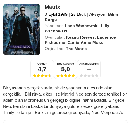
Matrix
3 Eylül 1999
|
2s 15dk
|
Aksiyon
,
Bilim
Kurgu
Yönetmen
Lana Wachowski
,
Lilly
Wachowski
Oyuncular:
Keanu Reeves
,
Laurence
Fishburne
,
Carrie-Anne Moss
Orijinal adı
The Matrix
Üyeler
Beyazperde
Arkadaşlarım
4,7
5,0
--
Bir yaşanan gerçek vardır, bir de yaşananın ötesinde olan
gerçeklik... Biri rüya, diğeri ise Matrix! Neo,son derece tehlikeli bir
adam olan Morpheus’un gerçeği bildiğine inanmaktadır. Bir gece
Neo, kendisini başka bir dünyaya götürebilecek güzel yabancı
Trinity ile tanışır. Bu kızın götüreceği dünyada, Neo Morpheus’u ...