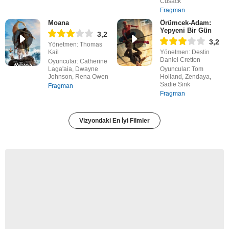
Cusack
Fragman
Moana
Örümcek-Adam:
Yepyeni Bir Gün
3,2
3,2
Yönetmen: Thomas
Kail
Yönetmen: Destin
Daniel Cretton
Oyuncular: Catherine
Laga'aia, Dwayne
Oyuncular: Tom
Johnson, Rena Owen
Holland, Zendaya,
Sadie Sink
Fragman
Fragman
Vizyondaki En İyi Filmler