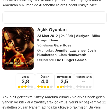
Amerikan hükümeti de Autobotlar ile arasındaki ilişkiye iyice ...
Açlık Oyunları
23 Mart 2012
|
2s 22dk
|
Aksiyon
,
Bilim
Kurgu
,
Dram
Yönetmen
Gary Ross
Oyuncular:
Jennifer Lawrence
,
Josh
Hutcherson
,
Liam Hemsworth
Orijinal adı
The Hunger Games
Basın
Üyeler
Beyazperde
Arkadaşlarım
2,8
4,0
2,5
--
Yakın bir gelecekte Kuzey Amerika kuraklık ve arkasından gelen
yangın ve kıtlıklarla zayıflayarak çökmüş; yerini bir başkent ve 12
eyaletten oluşan Panem adında bir ülkeye bırakmıştır. Bu yeni