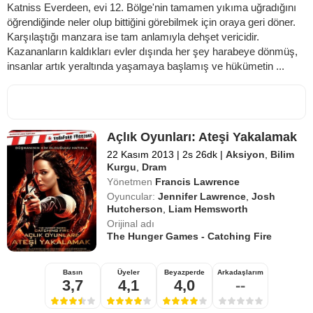
Katniss Everdeen, evi 12. Bölge'nin tamamen yıkıma uğradığını
öğrendiğinde neler olup bittiğini görebilmek için oraya geri döner.
Karşılaştığı manzara ise tam anlamıyla dehşet vericidir.
Kazananların kaldıkları evler dışında her şey harabeye dönmüş,
insanlar artık yeraltında yaşamaya başlamış ve hükümetin ...
Açlık Oyunları: Ateşi Yakalamak
22 Kasım 2013
|
2s 26dk
|
Aksiyon
,
Bilim
Kurgu
,
Dram
Yönetmen
Francis Lawrence
Oyuncular:
Jennifer Lawrence
,
Josh
Hutcherson
,
Liam Hemsworth
Orijinal adı
The Hunger Games - Catching Fire
Basın
Üyeler
Beyazperde
Arkadaşlarım
3,7
4,1
4,0
--