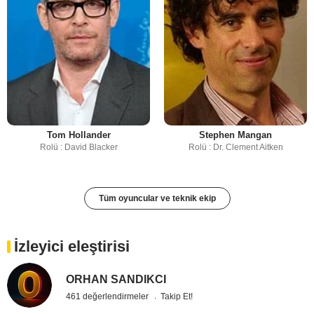
Tom Hollander
Stephen Mangan
Rolü : David Blacker
Rolü : Dr. Clement Aitken
Tüm oyuncular ve teknik ekip
İzleyici eleştirisi
ORHAN SANDIKCI
461 değerlendirmeler
Takip Et!