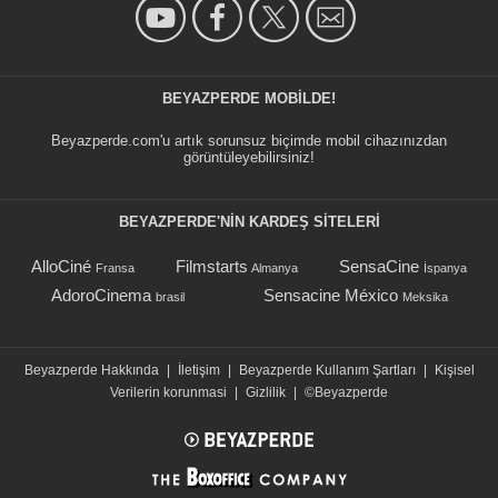
BEYAZPERDE MOBILDE!
Beyazperde.com'u artık sorunsuz biçimde mobil cihazınızdan
görüntüleyebilirsiniz!
BEYAZPERDE'NIN KARDEŞ SİTELERİ
AlloCiné
Filmstarts
SensaCine
Fransa
Almanya
İspanya
AdoroCinema
Sensacine México
brasil
Meksika
Beyazperde Hakkında
|
İletişim
|
Beyazperde Kullanım Şartları
|
Kişisel
Verilerin korunmasi
|
Gizlilik
|
©Beyazperde