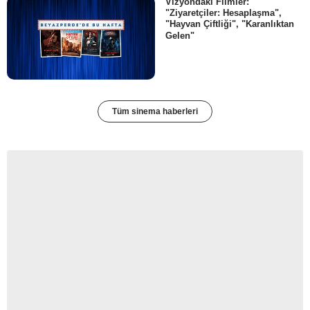
Vizyondaki Filmler:
"Ziyaretçiler: Hesaplaşma",
"Hayvan Çiftliği", "Karanlıktan
Gelen"
Tüm sinema haberleri