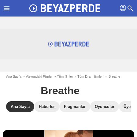
profil
menu
search
Ana Sayfa
Vizyondaki Filmler
Tüm filmler
Tüm Dram filmleri
Breathe
Breathe
Ana Sayfa
Haberler
Fragmanlar
Oyuncular
Üye Ele