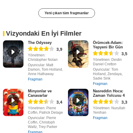
Yeni çıkan tüm fragmanlar
Vizyondaki En İyi Filmler
The Odyssey
Örümcek-Adam:
Yepyeni Bir Gün
3,9
3,5
Yönetmen:
Christopher Nolan
Yönetmen: Destin
Daniel Cretton
Oyuncular: Matt
Damon, Tom Holland,
Oyuncular: Tom
Anne Hathaway
Holland, Zendaya,
Sadie Sink
Fragman
Fragman
Minyonlar ve
Nasreddin Hoca:
Canavarlar
Zaman Yolcusu 4
3,4
3,3
Yönetmen: Pierre
Yönetmen: Nurullah
Coffin, Patrick Delage
Yenihan
Oyuncular: Pierre
Fragman
Coffin, Christoph
Waltz, Trey Parker
Fragman