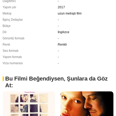
Dağıtımcı
-
Yapım yılı
2017
Metraj
uzun metrajlı film
İlginç Detaylar
-
Bütçe
-
Dil
İngilizce
Görüntü formatı
-
Renk
Renkli
Ses formatı
-
Yapım formatı
-
Viza numarası
-
Bu Filmi Beğendiysen, Şunlara da Göz
At: