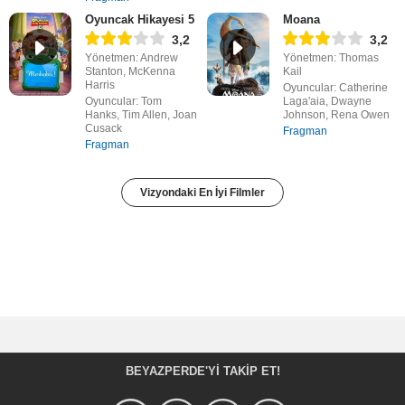
Oyuncak Hikayesi 5
Moana
3,2
3,2
Yönetmen: Andrew
Yönetmen: Thomas
Stanton, McKenna
Kail
Harris
Oyuncular: Catherine
Oyuncular: Tom
Laga'aia, Dwayne
Hanks, Tim Allen, Joan
Johnson, Rena Owen
Cusack
Fragman
Fragman
Vizyondaki En İyi Filmler
BEYAZPERDE'YI TAKIP ET!