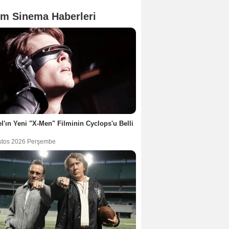
m Sinema Haberleri
l'ın Yeni "X-Men" Filminin Cyclops'u Belli
stos 2026 Perşembe