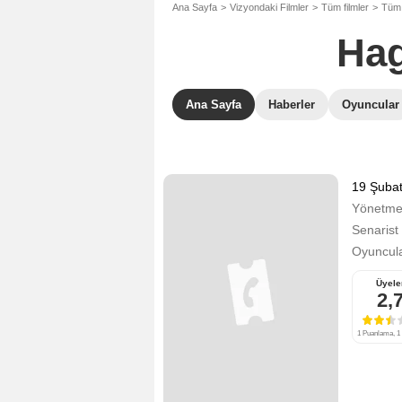
Ana Sayfa
Vizyondaki Filmler
Tüm filmler
Tüm 
Hag
Ana Sayfa
Haberler
Oyuncular
19 Şuba
Yönetm
Senarist
Oyuncula
Üyele
2,
1 Puanlama, 1 