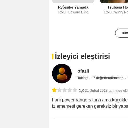
Ryôsuke Yamada
Tsubasa H
Rolü : Edward Elric
Rolü : Winry R
Tüm 
İzleyici eleştirisi
ofazli
Takipçi
7 değerlendirmeler
1,0
21 Şubat 2018 tarihinde ek
hani power rangers tarzı ama küçükler
izlememesi gereken gereksiz bir yapı