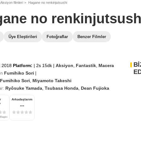
Aksiyon filmleri
Hagane no renkinjutsushi
ane no renkinjutsush
Üye Eleştirileri
Fotoğraflar
Benzer Filmler
Bİ
t 2018
Platform:
|
2s 15dk
|
Aksiyon
,
Fantastik
,
Macera
ED
en
Fumihiko Sori
|
Fumihiko Sori
,
Miyamoto Takeshi
r:
Ryôsuke Yamada
,
Tsubasa Honda
,
Dean Fujioka
r
Arkadaşlarım
7
--
Eleştiri