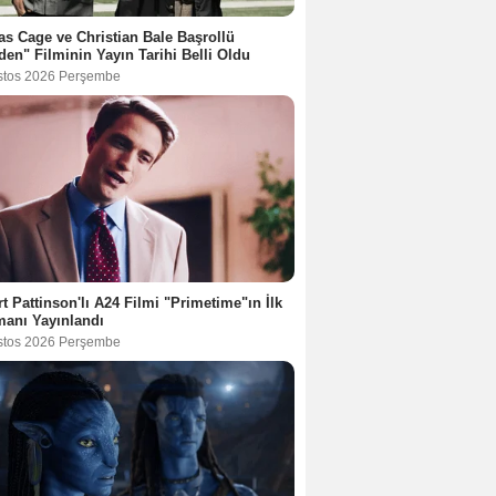
as Cage ve Christian Bale Başrollü
en" Filminin Yayın Tarihi Belli Oldu
stos 2026 Perşembe
t Pattinson'lı A24 Filmi "Primetime"ın İlk
anı Yayınlandı
stos 2026 Perşembe