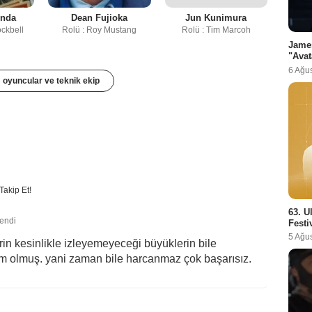
onda
Dean Fujioka
Jun Kunimura
ockbell
Rolü : Roy Mustang
Rolü : Tim Marcoh
Jame
"Avat
6 Ağu
oyuncular ve teknik ekip
Takip Et!
63. U
lendi
Festi
5 Ağu
in kesinlikle izleyemeyeceği büyüklerin bile
m olmuş. yani zaman bile harcanmaz çok başarısız.