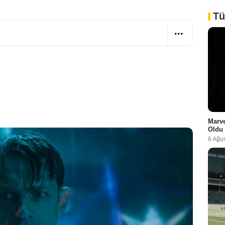
Tü
Marve
Oldu
6 Ağu