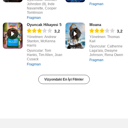
Johnston (II), Inde
Fragman
Navarrette, Cooper
Tomlinson
Fragman
Oyuncak Hikayesi 5
Moana
3,2
3,2
Yönetmen: Andrew
Yönetmen: Thomas
Stanton, McKenna
Kail
Harris
Oyuncular: Catherine
Oyuncular: Tom
Laga'aia, Dwayne
Hanks, Tim Allen, Joan
Johnson, Rena Owen
Cusack
Fragman
Fragman
Vizyondaki En İyi Filmler