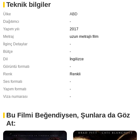
Teknik bilgiler
Ülke
ABD
Dağıtımcı
-
Yapım yılı
2017
Metraj
uzun metrajlı film
İlginç Detaylar
-
Bütçe
-
Dil
İngilizce
Görüntü formatı
-
Renk
Renkli
Ses formatı
-
Yapım formatı
-
Viza numarası
-
Bu Filmi Beğendiysen, Şunlara da Göz
At: