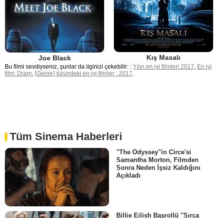
Kış Masalı
Joe Black
Bu filmi sevdiyseniz, şunlar da ilginizi çekebilir: :
Yılın en iyi filmleri 2017
,
En iyi
film: Dram
,
{Genre} türündeki en iyi filmler : 2017
.
Tüm Sinema Haberleri
"The Odyssey"in Circe'si
Samantha Morton, Filmden
Sonra Neden İşsiz Kaldığını
Açıkladı
Billie Eilish Başrollü "Sırça