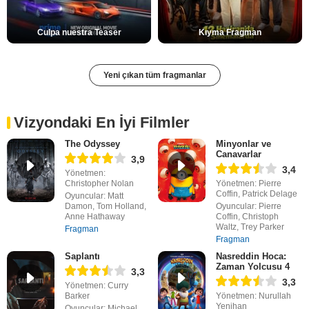
Culpa nuestra Teaser
Kıyma Fragman
Yeni çıkan tüm fragmanlar
Vizyondaki En İyi Filmler
The Odyssey
Minyonlar ve
Canavarlar
3,9
3,4
Yönetmen:
Christopher Nolan
Yönetmen: Pierre
Coffin, Patrick Delage
Oyuncular: Matt
Damon, Tom Holland,
Oyuncular: Pierre
Anne Hathaway
Coffin, Christoph
Waltz, Trey Parker
Fragman
Fragman
Saplantı
Nasreddin Hoca:
Zaman Yolcusu 4
3,3
3,3
Yönetmen: Curry
Barker
Yönetmen: Nurullah
Yenihan
Oyuncular: Michael