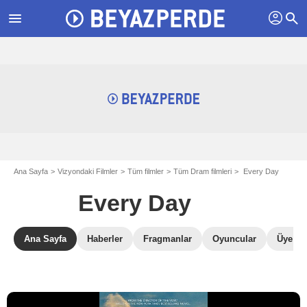
profil
menu
search
Ana Sayfa
Vizyondaki Filmler
Tüm filmler
Tüm Dram filmleri
Every Day
Every Day
Ana Sayfa
Haberler
Fragmanlar
Oyuncular
Üye Ele