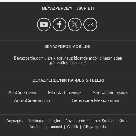
BEYAZPERDE'YI TAKIP ET!
BEYAZPERDE MOBILDE!
Beyazperde.com'u artık sorunsuz biçimde mobil cihazınızdan
görüntüleyebilirsiniz!
BEYAZPERDE'NIN KARDEŞ SİTELERİ
AlloCiné
Filmstarts
SensaCine
Fransa
Almanya
İspanya
AdoroCinema
Sensacine México
brasil
Meksika
Beyazperde Hakkında
|
İletişim
|
Beyazperde Kullanım Şartları
|
Kişisel
Verilerin korunmasi
|
Gizlilik
|
©Beyazperde