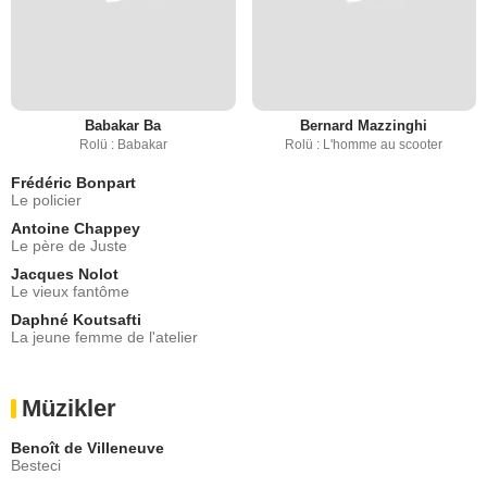
Babakar Ba
Bernard Mazzinghi
Rolü : Babakar
Rolü : L'homme au scooter
Frédéric Bonpart
Le policier
Antoine Chappey
Le père de Juste
Jacques Nolot
Le vieux fantôme
Daphné Koutsafti
La jeune femme de l'atelier
Müzikler
Benoît de Villeneuve
Besteci