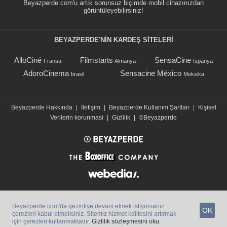
Beyazperde.com'u artık sorunsuz biçimde mobil cihazınızdan
görüntüleyebilirsiniz!
BEYAZPERDE'NIN KARDEŞ SİTELERİ
AlloCiné
Filmstarts
SensaCine
Fransa
Almanya
İspanya
AdoroCinema
Sensacine México
brasil
Meksika
Beyazperde Hakkında
|
İletişim
|
Beyazperde Kullanım Şartları
|
Kişisel
Verilerin korunmasi
|
Gizlilik
|
©Beyazperde
Beyazperde.com'da gezintiye devam etmek istiyorsanız
OK
çerezleri kabul etmelisiniz. Sitemiz hizmet kalitesini artırmak
için çerezleri kullanmaktadır.
Gizlilik sözleşmesini oku.