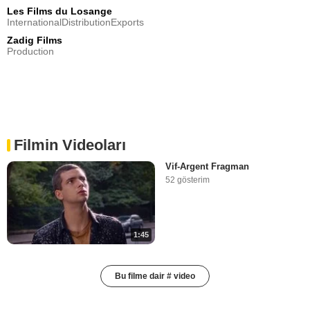
Les Films du Losange
InternationalDistributionExports
Zadig Films
Production
Filmin Videoları
Vif-Argent Fragman
52 gösterim
1:45
Bu filme dair # video