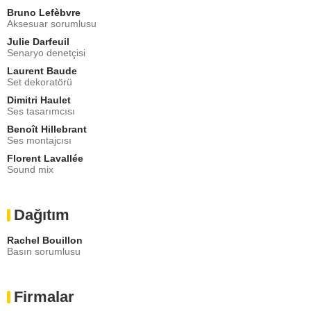
Bruno Lefèbvre
Aksesuar sorumlusu
Julie Darfeuil
Senaryo denetçisi
Laurent Baude
Set dekoratörü
Dimitri Haulet
Ses tasarımcısı
Benoît Hillebrant
Ses montajcısı
Florent Lavallée
Sound mix
Dağıtım
Rachel Bouillon
Basın sorumlusu
Firmalar