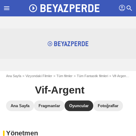
profil
menu
search
Ana Sayfa
Vizyondaki Filmler
Tüm filmler
Tüm Fantastik filmleri
Vif-Argent
Vif
Vif-Argent
Ana Sayfa
Fragmanlar
Oyuncular
Fotoğraflar
Yönetmen