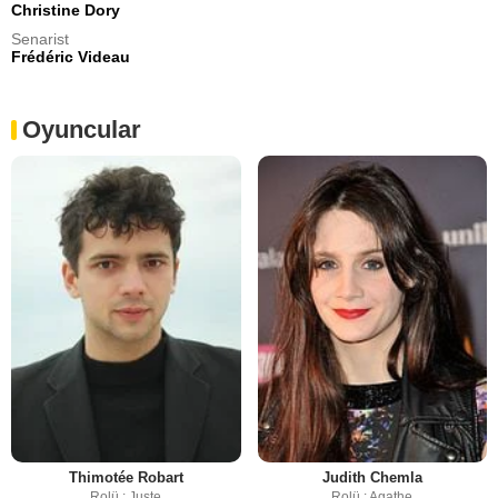
Christine Dory
Senarist
Frédéric Videau
Oyuncular
Thimotée Robart
Judith Chemla
Rolü : Juste
Rolü : Agathe