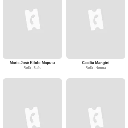
Marie-José Kilolo Maputu
Cecilia Mangini
Rolü : Baïlo
Rolü : Nonna