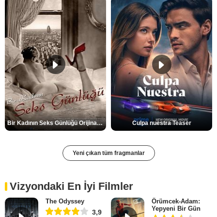
Bir Kadının Seks Günlüğü Orijinal Fragman
Culpa nuestra Teaser
Yeni çıkan tüm fragmanlar
Vizyondaki En İyi Filmler
The Odyssey
Örümcek-Adam:
Yepyeni Bir Gün
3,9