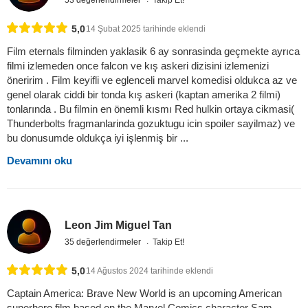
53 değerlendirmeler
Takip Et!
5,0
14 Şubat 2025 tarihinde eklendi
Film eternals filminden yaklasik 6 ay sonrasinda geçmekte ayrıca
filmi izlemeden once falcon ve kış askeri dizisini izlemenizi
öneririm . Film keyifli ve eglenceli marvel komedisi oldukca az ve
genel olarak ciddi bir tonda kış askeri (kaptan amerika 2 filmi)
tonlarında . Bu filmin en önemli kısmı Red hulkin ortaya cikmasi(
Thunderbolts fragmanlarinda gozuktugu icin spoiler sayilmaz) ve
bu donusumde oldukça iyi işlenmiş bir ...
Devamını oku
Leon Jim Miguel Tan
35 değerlendirmeler
Takip Et!
5,0
14 Ağustos 2024 tarihinde eklendi
Captain America: Brave New World is an upcoming American
superhero film based on the Marvel Comics character Sam