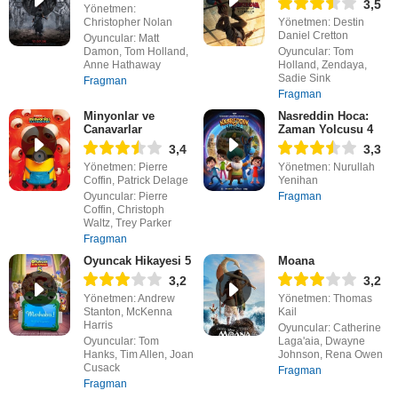
3,5
Yönetmen:
Christopher Nolan
Yönetmen: Destin
Daniel Cretton
Oyuncular: Matt
Damon, Tom Holland,
Oyuncular: Tom
Anne Hathaway
Holland, Zendaya,
Sadie Sink
Fragman
Fragman
Minyonlar ve
Nasreddin Hoca:
Canavarlar
Zaman Yolcusu 4
3,4
3,3
Yönetmen: Pierre
Yönetmen: Nurullah
Coffin, Patrick Delage
Yenihan
Oyuncular: Pierre
Fragman
Coffin, Christoph
Waltz, Trey Parker
Fragman
Oyuncak Hikayesi 5
Moana
3,2
3,2
Yönetmen: Andrew
Yönetmen: Thomas
Stanton, McKenna
Kail
Harris
Oyuncular: Catherine
Oyuncular: Tom
Laga'aia, Dwayne
Hanks, Tim Allen, Joan
Johnson, Rena Owen
Cusack
Fragman
Fragman