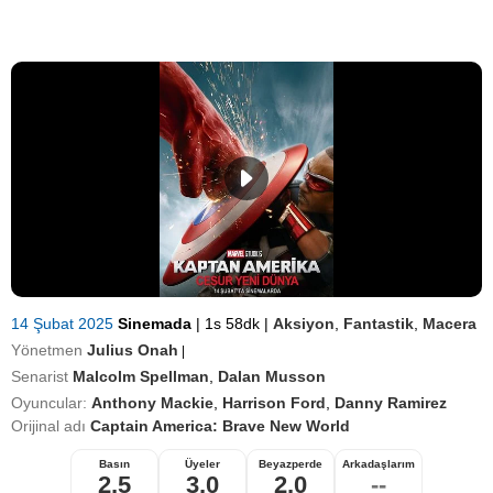
14 Şubat 2025
Sinemada
|
1s 58dk
|
Aksiyon
,
Fantastik
,
Macera
Yönetmen
Julius Onah
|
Senarist
Malcolm Spellman
,
Dalan Musson
Oyuncular:
Anthony Mackie
,
Harrison Ford
,
Danny Ramirez
Orijinal adı
Captain America: Brave New World
Basın
Üyeler
Beyazperde
Arkadaşlarım
2,5
3,0
2,0
--