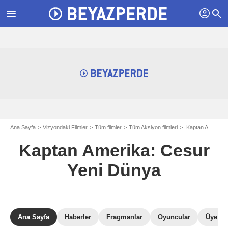
profil
menu
search
Ana Sayfa
Vizyondaki Filmler
Tüm filmler
Tüm Aksiyon filmleri
Kaptan Amerika: Cesur Yeni Dünya
Kaptan Amerika: Cesur
Yeni Dünya
Ana Sayfa
Haberler
Fragmanlar
Oyuncular
Üye Ele