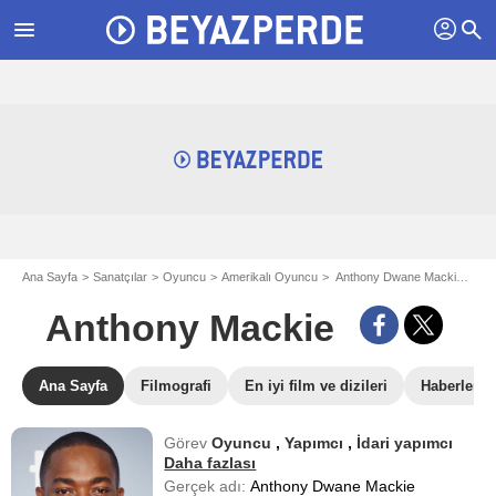
profil
menu
search
Ana Sayfa
Sanatçılar
Oyuncu
Amerikalı Oyuncu
Anthony Dwane Mackie - aka Anthony Mackie
Anthony Mackie
Ana Sayfa
Filmografi
En iyi film ve dizileri
Haberler
Görev
Oyuncu
,
Yapımcı
,
İdari yapımcı
Daha fazlası
Gerçek adı:
Anthony Dwane Mackie