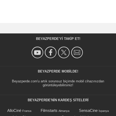
BEYAZPERDE'YI TAKIP ET!
BEYAZPERDE MOBILDE!
Beyazperde.com'u artık sorunsuz biçimde mobil cihazınızdan
görüntüleyebilirsiniz!
BEYAZPERDE'NIN KARDEŞ SİTELERİ
AlloCiné
Filmstarts
SensaCine
Fransa
Almanya
İspanya